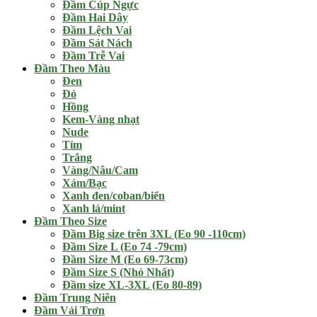
Đầm Cúp Ngực
Đầm Hai Dây
Đầm Lệch Vai
Đầm Sát Nách
Đầm Trễ Vai
Đầm Theo Màu
Đen
Đỏ
Hồng
Kem-Vàng nhạt
Nude
Tím
Trắng
Vàng/Nâu/Cam
Xám/Bạc
Xanh đen/coban/biển
Xanh lá/mint
Đầm Theo Size
Đầm Big size trên 3XL (Eo 90 -110cm)
Đầm Size L (Eo 74 -79cm)
Đầm Size M (Eo 69-73cm)
Đầm Size S (Nhỏ Nhất)
Đầm size XL-3XL (Eo 80-89)
Đầm Trung Niên
Đầm Vải Trơn