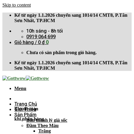
Skip to content
Kể từ ngày 1.1.2026 chuyển sang 1014/14 CMT8, P.Tân
Sơn Nhất, TP.HCM
10h sáng - 8h tối
0919 064 699
Giỏ hàng /
0
₫
0
Chưa có sản phẩm trong giỏ hàng.
Kể từ ngày 1.1.2026 chuyển sang 1014/14 CMT8, P.Tân
Sơn Nhất, TP.HCM
Menu
Trang Chủ
Thanh toán
Giới Thiệu
Sản Phẩm
khi nhận hàng
Bán thanh lý giá sốc
Đầm Theo Màu
Trắng