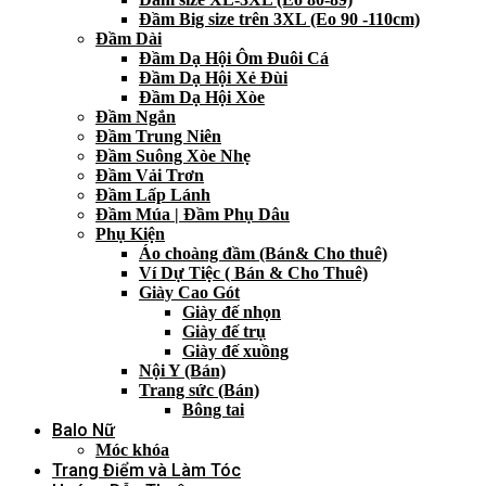
Đầm Big size trên 3XL (Eo 90 -110cm)
Đầm Dài
Đầm Dạ Hội Ôm Đuôi Cá
Đầm Dạ Hội Xẻ Đùi
Đầm Dạ Hội Xòe
Đầm Ngắn
Đầm Trung Niên
Đầm Suông Xòe Nhẹ
Đầm Vải Trơn
Đầm Lấp Lánh
Đầm Múa | Đầm Phụ Dâu
Phụ Kiện
Áo choàng đầm (Bán& Cho thuê)
Ví Dự Tiệc ( Bán & Cho Thuê)
Giày Cao Gót
Giày đế nhọn
Giày đế trụ
Giày đế xuồng
Nội Y (Bán)
Trang sức (Bán)
Bông tai
Balo Nữ
Móc khóa
Trang Điểm và Làm Tóc