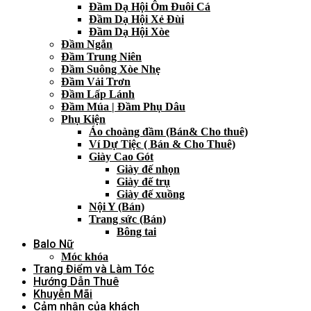
Đầm Dạ Hội Ôm Đuôi Cá
Đầm Dạ Hội Xẻ Đùi
Đầm Dạ Hội Xòe
Đầm Ngắn
Đầm Trung Niên
Đầm Suông Xòe Nhẹ
Đầm Vải Trơn
Đầm Lấp Lánh
Đầm Múa | Đầm Phụ Dâu
Phụ Kiện
Áo choàng đầm (Bán& Cho thuê)
Ví Dự Tiệc ( Bán & Cho Thuê)
Giày Cao Gót
Giày đế nhọn
Giày đế trụ
Giày đế xuồng
Nội Y (Bán)
Trang sức (Bán)
Bông tai
Balo Nữ
Móc khóa
Trang Điểm và Làm Tóc
Hướng Dẫn Thuê
Khuyễn Mãi
Cảm nhận của khách