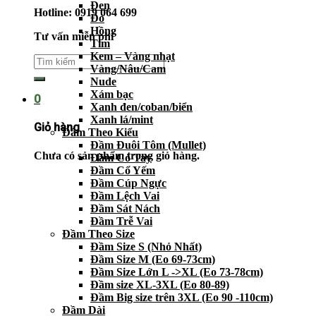
Đen
Hotline: 0919 064 699
Đỏ
Hồng
Tư vấn miễn phí
Tím
Kem – Vàng nhạt
Vàng/Nâu/Cam
Nude
Xám bạc
0
Xanh đen/coban/biển
Xanh lá/mint
Giỏ hàng
Đầm Theo Kiểu
Đầm Đuôi Tôm (Mullet)
Chưa có sản phẩm trong giỏ hàng.
Đầm Có Tay
Đầm Cổ Yếm
Đầm Cúp Ngực
Đầm Lệch Vai
Đầm Sát Nách
Đầm Trễ Vai
Đầm Theo Size
Đầm Size S (Nhỏ Nhất)
Đầm Size M (Eo 69-73cm)
Đầm Size Lớn L ->XL (Eo 73-78cm)
Đầm size XL-3XL (Eo 80-89)
Đầm Big size trên 3XL (Eo 90 -110cm)
Đầm Dài