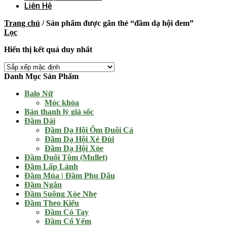
Liên Hệ
Trang chủ
/
Sản phẩm được gắn thẻ “đầm dạ hội đem”
Lọc
Hiển thị kết quả duy nhất
Danh Mục Sản Phẩm
Balo Nữ
Móc khóa
Bán thanh lý giá sốc
Đầm Dài
Đầm Dạ Hội Ôm Đuôi Cá
Đầm Dạ Hội Xẻ Đùi
Đầm Dạ Hội Xòe
Đầm Đuôi Tôm (Mullet)
Đầm Lấp Lánh
Đầm Múa | Đầm Phụ Dâu
Đầm Ngắn
Đầm Suông Xòe Nhẹ
Đầm Theo Kiểu
Đầm Có Tay
Đầm Cổ Yếm