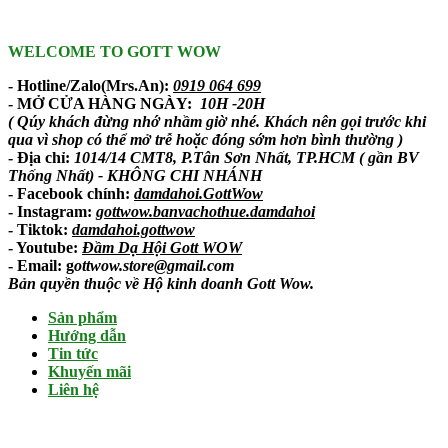
WELCOME TO GOTT WOW
- Hotline/Zalo(Mrs.An):
0919 064 699
- MỞ CỬA HÀNG NGÀY:
10H -20H
( Qúy khách đừng nhớ nhầm giờ nhé. Khách nên gọi trước khi
qua vì shop có thể mở trễ hoặc đóng sớm hơn bình thường )
- Địa chỉ:
1014/14 CMT8, P.Tân Sơn Nhất, TP.HCM ( gần BV
Thống Nhất) - KHÔNG CHI NHÁNH
-
Facebook chính
:
damdahoi.GottWow
-
Instagram
:
gottwow.banvachothue.damdahoi
-
Tiktok
:
damdahoi.gottwow
-
Youtube
:
Đầm Dạ Hội Gott WOW
- Email: g
ottwow.store@gmail.com
Bản quyền thuộc về Hộ kinh doanh Gott Wow.
Sản phẩm
Hướng dẫn
Tin tức
Khuyến mãi
Liên hệ