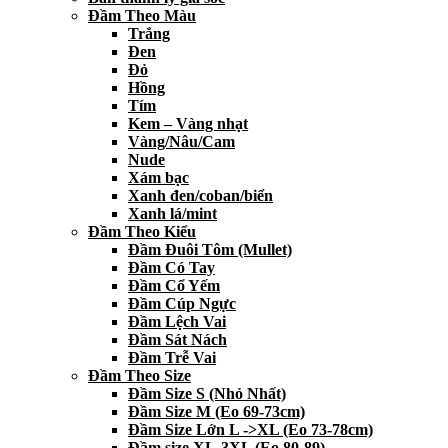
Đầm Theo Màu
Trắng
Đen
Đỏ
Hồng
Tím
Kem – Vàng nhạt
Vàng/Nâu/Cam
Nude
Xám bạc
Xanh đen/coban/biển
Xanh lá/mint
Đầm Theo Kiểu
Đầm Đuôi Tôm (Mullet)
Đầm Có Tay
Đầm Cổ Yếm
Đầm Cúp Ngực
Đầm Lệch Vai
Đầm Sát Nách
Đầm Trễ Vai
Đầm Theo Size
Đầm Size S (Nhỏ Nhất)
Đầm Size M (Eo 69-73cm)
Đầm Size Lớn L ->XL (Eo 73-78cm)
Đầm size XL-3XL (Eo 80-89)