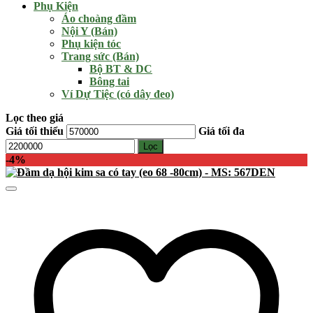
Phụ Kiện
Áo choàng đầm
Nội Y (Bán)
Phụ kiện tóc
Trang sức (Bán)
Bộ BT & DC
Bông tai
Ví Dự Tiệc (có dây đeo)
Lọc theo giá
Giá tối thiểu
Giá tối đa
Lọc
-4%