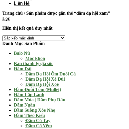
Liên Hệ
Trang chủ
/
Sản phẩm được gắn thẻ “đầm dạ hội xam”
Lọc
Hiển thị kết quả duy nhất
Danh Mục Sản Phẩm
Balo Nữ
Móc khóa
Bán thanh lý giá sốc
Đầm Dài
Đầm Dạ Hội Ôm Đuôi Cá
Đầm Dạ Hội Xẻ Đùi
Đầm Dạ Hội Xòe
Đầm Đuôi Tôm (Mullet)
Đầm Lấp Lánh
Đầm Múa | Đầm Phụ Dâu
Đầm Ngắn
Đầm Suông Xòe Nhẹ
Đầm Theo Kiểu
Đầm Có Tay
Đầm Cổ Yếm