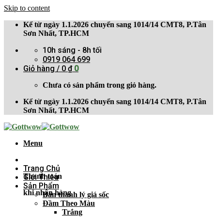
Skip to content
Kể từ ngày 1.1.2026 chuyển sang 1014/14 CMT8, P.Tân
Sơn Nhất, TP.HCM
10h sáng - 8h tối
0919 064 699
Giỏ hàng /
0
₫
0
Chưa có sản phẩm trong giỏ hàng.
Kể từ ngày 1.1.2026 chuyển sang 1014/14 CMT8, P.Tân
Sơn Nhất, TP.HCM
Menu
Trang Chủ
Thanh toán
Giới Thiệu
Sản Phẩm
khi nhận hàng
Bán thanh lý giá sốc
Đầm Theo Màu
Trắng