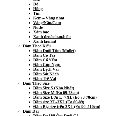
Đỏ
Hồng
Tím
Kem – Vàng nhạt
Vàng/Nâu/Cam
Nude
Xám bạc
Xanh đen/coban/biển
Xanh lá/mint
Đầm Theo Kiểu
Đầm Đuôi Tôm (Mullet)
Đầm Có Tay
Đầm Cổ Yếm
Đầm Cúp Ngực
Đầm Lệch Vai
Đầm Sát Nách
Đầm Trễ Vai
Đầm Theo Size
Đầm Size S (Nhỏ Nhất)
Đầm Size M (Eo 69-73cm)
Đầm Size Lớn L ->XL (Eo 73-78cm)
Đầm size XL-3XL (Eo 80-89)
Đầm Big size trên 3XL (Eo 90 -110cm)
Đầm Dài
Đầm Dạ Hội Ôm Đuôi Cá