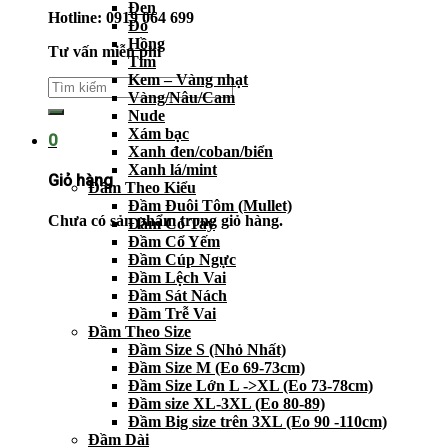
Đen
Hotline: 0919 064 699
Đỏ
Hồng
Tư vấn miễn phí
Tím
Kem – Vàng nhạt
Vàng/Nâu/Cam
Nude
Xám bạc
0
Xanh đen/coban/biển
Xanh lá/mint
Giỏ hàng
Đầm Theo Kiểu
Đầm Đuôi Tôm (Mullet)
Chưa có sản phẩm trong giỏ hàng.
Đầm Có Tay
Đầm Cổ Yếm
Đầm Cúp Ngực
Đầm Lệch Vai
Đầm Sát Nách
Đầm Trễ Vai
Đầm Theo Size
Đầm Size S (Nhỏ Nhất)
Đầm Size M (Eo 69-73cm)
Đầm Size Lớn L ->XL (Eo 73-78cm)
Đầm size XL-3XL (Eo 80-89)
Đầm Big size trên 3XL (Eo 90 -110cm)
Đầm Dài