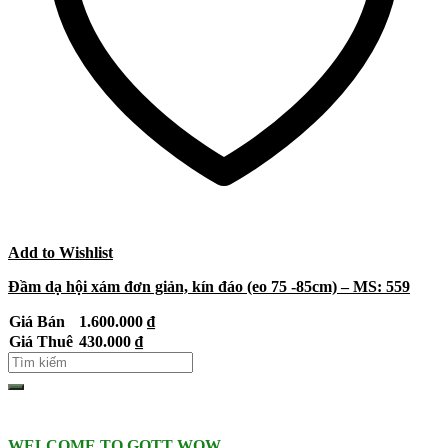
Add to Wishlist
Đầm dạ hội xám đơn giản, kín đáo (eo 75 -85cm) – MS: 559
Giá Bán
1.600.000
₫
Giá Thuê
430.000
₫
WELCOME TO GOTT WOW