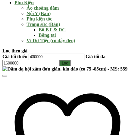
Phụ Kiện
Áo choàng đầm
Nội Y (Bán)
Phụ kiện tóc
Trang sức (Bán)
Bộ BT & DC
Bông tai
Ví Dự Tiệc (có dây đeo)
Lọc theo giá
Giá tối thiểu
Giá tối đa
Lọc