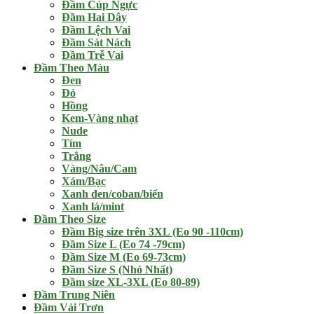
Đầm Cúp Ngực
Đầm Hai Dây
Đầm Lệch Vai
Đầm Sát Nách
Đầm Trễ Vai
Đầm Theo Màu
Đen
Đỏ
Hồng
Kem-Vàng nhạt
Nude
Tím
Trắng
Vàng/Nâu/Cam
Xám/Bạc
Xanh đen/coban/biển
Xanh lá/mint
Đầm Theo Size
Đầm Big size trên 3XL (Eo 90 -110cm)
Đầm Size L (Eo 74 -79cm)
Đầm Size M (Eo 69-73cm)
Đầm Size S (Nhỏ Nhất)
Đầm size XL-3XL (Eo 80-89)
Đầm Trung Niên
Đầm Vải Trơn