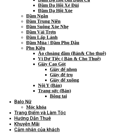
Đầm Dạ Hội Xẻ Đùi
Đầm Dạ Hội Xòe
Đầm Ngắn
Đầm Trung Niên
Đầm Suông Xòe Nhẹ
Đầm Vải Trơn
Đầm Lấp Lánh
Đầm Múa | Đầm Phụ Dâu
Phụ Kiện
Áo choàng đầm (Bán& Cho thuê)
Ví Dự Tiệc ( Bán & Cho Thuê)
Giày Cao Gót
Giày đế nhọn
Giày đế trụ
Giày đế xuồng
Nội Y (Bán)
Trang sức (Bán)
Bông tai
Balo Nữ
Móc khóa
Trang Điểm và Làm Tóc
Hướng Dẫn Thuê
Khuyễn Mãi
Cảm nhận của khách