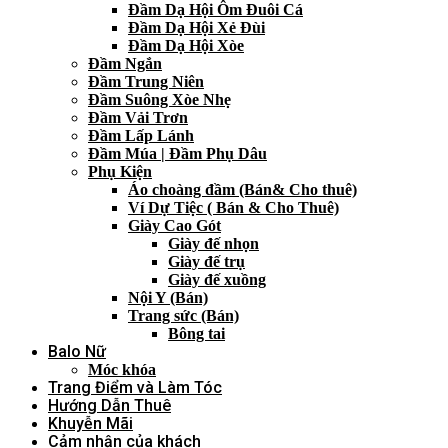
Đầm Dạ Hội Ôm Đuôi Cá
Đầm Dạ Hội Xẻ Đùi
Đầm Dạ Hội Xòe
Đầm Ngắn
Đầm Trung Niên
Đầm Suông Xòe Nhẹ
Đầm Vải Trơn
Đầm Lấp Lánh
Đầm Múa | Đầm Phụ Dâu
Phụ Kiện
Áo choàng đầm (Bán& Cho thuê)
Ví Dự Tiệc ( Bán & Cho Thuê)
Giày Cao Gót
Giày đế nhọn
Giày đế trụ
Giày đế xuồng
Nội Y (Bán)
Trang sức (Bán)
Bông tai
Balo Nữ
Móc khóa
Trang Điểm và Làm Tóc
Hướng Dẫn Thuê
Khuyễn Mãi
Cảm nhận của khách