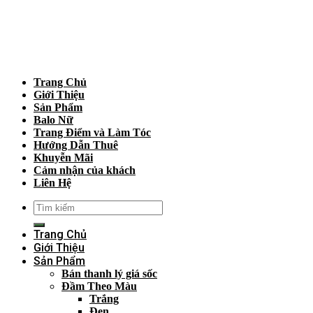
Trang Chủ
Giới Thiệu
Sản Phẩm
Balo Nữ
Trang Điểm và Làm Tóc
Hướng Dẫn Thuê
Khuyễn Mãi
Cảm nhận của khách
Liên Hệ
Trang Chủ
Giới Thiệu
Sản Phẩm
Bán thanh lý giá sốc
Đầm Theo Màu
Trắng
Đen