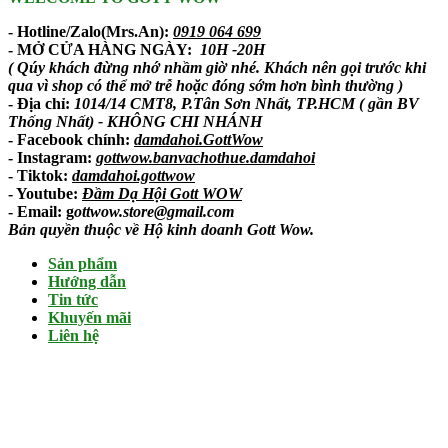
- Hotline/Zalo(Mrs.An):
0919 064 699
- MỞ CỬA HÀNG NGÀY:
10H -20H
( Qúy khách đừng nhớ nhầm giờ nhé. Khách nên gọi trước khi
qua vì shop có thể mở trễ hoặc đóng sớm hơn bình thường )
- Địa chỉ:
1014/14 CMT8, P.Tân Sơn Nhất, TP.HCM ( gần BV
Thống Nhất) - KHÔNG CHI NHÁNH
-
Facebook chính
:
damdahoi.GottWow
-
Instagram
:
gottwow.banvachothue.damdahoi
-
Tiktok
:
damdahoi.gottwow
-
Youtube
:
Đầm Dạ Hội Gott WOW
- Email: g
ottwow.store@gmail.com
Bản quyền thuộc về Hộ kinh doanh Gott Wow.
Sản phẩm
Hướng dẫn
Tin tức
Khuyến mãi
Liên hệ