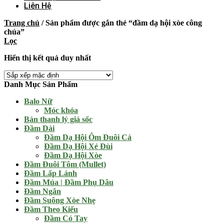
Liên Hệ
Trang chủ
/
Sản phẩm được gắn thẻ “đầm dạ hội xòe công
chúa”
Lọc
Hiển thị kết quả duy nhất
Danh Mục Sản Phẩm
Balo Nữ
Móc khóa
Bán thanh lý giá sốc
Đầm Dài
Đầm Dạ Hội Ôm Đuôi Cá
Đầm Dạ Hội Xẻ Đùi
Đầm Dạ Hội Xòe
Đầm Đuôi Tôm (Mullet)
Đầm Lấp Lánh
Đầm Múa | Đầm Phụ Dâu
Đầm Ngắn
Đầm Suông Xòe Nhẹ
Đầm Theo Kiểu
Đầm Có Tay