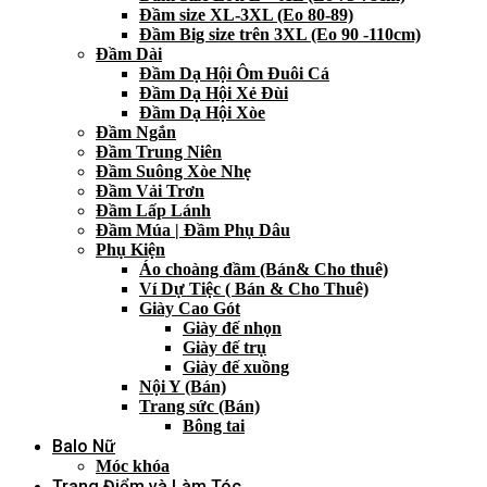
Đầm size XL-3XL (Eo 80-89)
Đầm Big size trên 3XL (Eo 90 -110cm)
Đầm Dài
Đầm Dạ Hội Ôm Đuôi Cá
Đầm Dạ Hội Xẻ Đùi
Đầm Dạ Hội Xòe
Đầm Ngắn
Đầm Trung Niên
Đầm Suông Xòe Nhẹ
Đầm Vải Trơn
Đầm Lấp Lánh
Đầm Múa | Đầm Phụ Dâu
Phụ Kiện
Áo choàng đầm (Bán& Cho thuê)
Ví Dự Tiệc ( Bán & Cho Thuê)
Giày Cao Gót
Giày đế nhọn
Giày đế trụ
Giày đế xuồng
Nội Y (Bán)
Trang sức (Bán)
Bông tai
Balo Nữ
Móc khóa
Trang Điểm và Làm Tóc