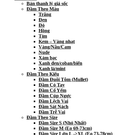
Bán thanh lý giá sốc
Đầm Theo Màu
Trắng
Đen
Đỏ
Hồng
Tím
Kem – Vàng nhạt
Vàng/Nâu/Cam
Nude
Xám bạc
Xanh đen/coban/biển
Xanh lá/mint
Đầm Theo Kiểu
Đầm Đuôi Tôm (Mullet)
Đầm Có Tay
Đầm Cổ Yếm
Đầm Cúp Ngực
Đầm Lệch Vai
Đầm Sát Nách
Đầm Trễ Vai
Đầm Theo Size
Đầm Size S (Nhỏ Nhất)
Đầm Size M (Eo 69-73cm)
Đầm Size Lớn L ->XL (Eo 73-78cm)