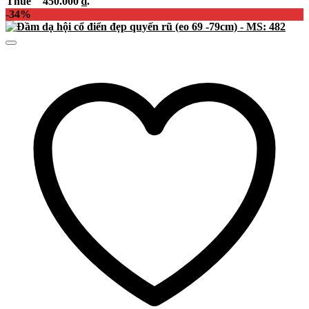
Thuê
450.000 ₫.
-34%