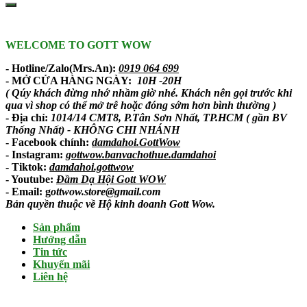
WELCOME TO GOTT WOW
- Hotline/Zalo(Mrs.An):
0919 064 699
- MỞ CỬA HÀNG NGÀY:
10H -20H
( Qúy khách đừng nhớ nhầm giờ nhé. Khách nên gọi trước khi
qua vì shop có thể mở trễ hoặc đóng sớm hơn bình thường )
- Địa chỉ:
1014/14 CMT8, P.Tân Sơn Nhất, TP.HCM ( gần BV
Thống Nhất) - KHÔNG CHI NHÁNH
-
Facebook chính
:
damdahoi.GottWow
-
Instagram
:
gottwow.banvachothue.damdahoi
-
Tiktok
:
damdahoi.gottwow
-
Youtube
:
Đầm Dạ Hội Gott WOW
- Email: g
ottwow.store@gmail.com
Bản quyền thuộc về Hộ kinh doanh Gott Wow.
Sản phẩm
Hướng dẫn
Tin tức
Khuyến mãi
Liên hệ