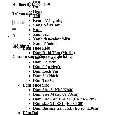
Đen
Hotline: 0919 064 699
Đỏ
Hồng
Tư vấn miễn phí
Tím
Kem – Vàng nhạt
Vàng/Nâu/Cam
Nude
Xám bạc
0
Xanh đen/coban/biển
Xanh lá/mint
Giỏ hàng
Đầm Theo Kiểu
Đầm Đuôi Tôm (Mullet)
Chưa có sản phẩm trong giỏ hàng.
Đầm Có Tay
Đầm Cổ Yếm
Đầm Cúp Ngực
Đầm Lệch Vai
Đầm Sát Nách
Đầm Trễ Vai
Đầm Theo Size
Đầm Size S (Nhỏ Nhất)
Đầm Size M (Eo 69-73cm)
Đầm Size Lớn L ->XL (Eo 73-78cm)
Đầm size XL-3XL (Eo 80-89)
Đầm Big size trên 3XL (Eo 90 -110cm)
Đầm Dài