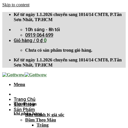
Skip to content
Kể từ ngày 1.1.2026 chuyển sang 1014/14 CMT8, P.Tân
Sơn Nhất, TP.HCM
10h sáng - 8h tối
0919 064 699
Giỏ hàng /
0
₫
0
Chưa có sản phẩm trong giỏ hàng.
Kể từ ngày 1.1.2026 chuyển sang 1014/14 CMT8, P.Tân
Sơn Nhất, TP.HCM
Menu
Trang Chủ
Thanh toán
Giới Thiệu
Sản Phẩm
khi nhận hàng
Bán thanh lý giá sốc
Đầm Theo Màu
Trắng