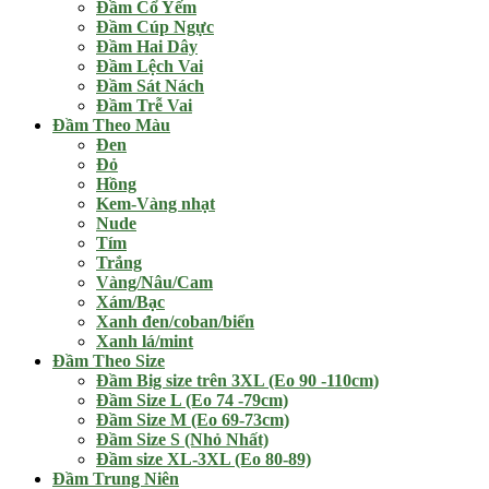
Đầm Cổ Yếm
Đầm Cúp Ngực
Đầm Hai Dây
Đầm Lệch Vai
Đầm Sát Nách
Đầm Trễ Vai
Đầm Theo Màu
Đen
Đỏ
Hồng
Kem-Vàng nhạt
Nude
Tím
Trắng
Vàng/Nâu/Cam
Xám/Bạc
Xanh đen/coban/biển
Xanh lá/mint
Đầm Theo Size
Đầm Big size trên 3XL (Eo 90 -110cm)
Đầm Size L (Eo 74 -79cm)
Đầm Size M (Eo 69-73cm)
Đầm Size S (Nhỏ Nhất)
Đầm size XL-3XL (Eo 80-89)
Đầm Trung Niên