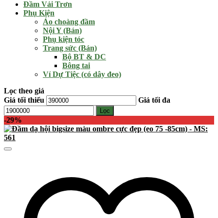
Đầm Vải Trơn
Phụ Kiện
Áo choàng đầm
Nội Y (Bán)
Phụ kiện tóc
Trang sức (Bán)
Bộ BT & DC
Bông tai
Ví Dự Tiệc (có dây đeo)
Lọc theo giá
Giá tối thiểu
Giá tối đa
Lọc
-29%