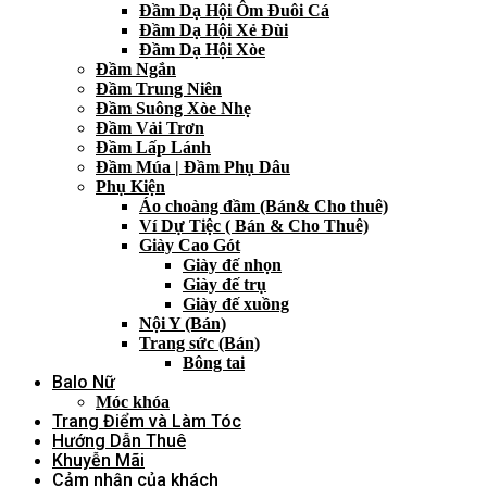
Đầm Dạ Hội Ôm Đuôi Cá
Đầm Dạ Hội Xẻ Đùi
Đầm Dạ Hội Xòe
Đầm Ngắn
Đầm Trung Niên
Đầm Suông Xòe Nhẹ
Đầm Vải Trơn
Đầm Lấp Lánh
Đầm Múa | Đầm Phụ Dâu
Phụ Kiện
Áo choàng đầm (Bán& Cho thuê)
Ví Dự Tiệc ( Bán & Cho Thuê)
Giày Cao Gót
Giày đế nhọn
Giày đế trụ
Giày đế xuồng
Nội Y (Bán)
Trang sức (Bán)
Bông tai
Balo Nữ
Móc khóa
Trang Điểm và Làm Tóc
Hướng Dẫn Thuê
Khuyễn Mãi
Cảm nhận của khách