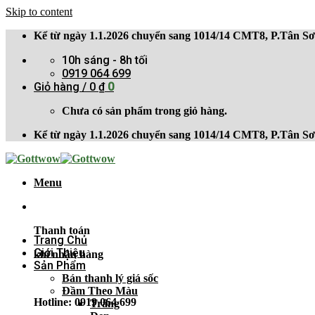
Skip to content
Kể từ ngày 1.1.2026 chuyển sang 1014/14 CMT8, P.Tân 
10h sáng - 8h tối
0919 064 699
Giỏ hàng /
0
₫
0
Chưa có sản phẩm trong giỏ hàng.
Kể từ ngày 1.1.2026 chuyển sang 1014/14 CMT8, P.Tân 
Menu
Thanh toán
Trang Chủ
Giới Thiệu
khi nhận hàng
Sản Phẩm
Bán thanh lý giá sốc
Đầm Theo Màu
Hotline: 0919 064 699
Trắng