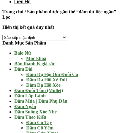
Liên Hệ
Trang chủ
/
Sản phẩm được gắn thẻ “đầm dự tiệc ngắn”
Lọc
Hiển thị kết quả duy nhất
Danh Mục Sản Phẩm
Balo Nữ
Móc khóa
Bán thanh lý giá sốc
Đầm Dài
Đầm Dạ Hội Ôm Đuôi Cá
Đầm Dạ Hội Xẻ Đùi
Đầm Dạ Hội Xòe
Đầm Đuôi Tôm (Mullet)
Đầm Lấp Lánh
Đầm Múa | Đầm Phụ Dâu
Đầm Ngắn
Đầm Suông Xòe Nhẹ
Đầm Theo Kiểu
Đầm Có Tay
Đầm Cổ Yếm