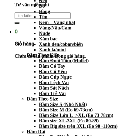
Đen
Tư vấn miễn phí
Đỏ
Hồng
Tím
Kem – Vàng nhạt
Vàng/Nâu/Cam
0
Nude
Xám bạc
Giỏ hàng
Xanh đen/coban/biển
Xanh lá/mint
Đầm Theo Kiểu
Chưa có sản phẩm trong giỏ hàng.
Đầm Đuôi Tôm (Mullet)
Đầm Có Tay
Đầm Cổ Yếm
Đầm Cúp Ngực
Đầm Lệch Vai
Đầm Sát Nách
Đầm Trễ Vai
Đầm Theo Size
Đầm Size S (Nhỏ Nhất)
Đầm Size M (Eo 69-73cm)
Đầm Size Lớn L ->XL (Eo 73-78cm)
Đầm size XL-3XL (Eo 80-89)
Đầm Big size trên 3XL (Eo 90 -110cm)
Đầm Dài