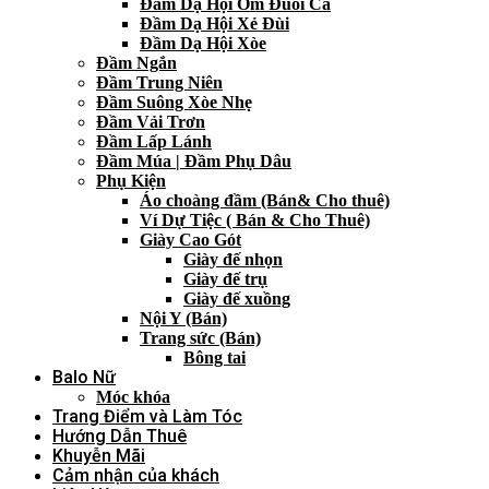
Đầm Dạ Hội Ôm Đuôi Cá
Đầm Dạ Hội Xẻ Đùi
Đầm Dạ Hội Xòe
Đầm Ngắn
Đầm Trung Niên
Đầm Suông Xòe Nhẹ
Đầm Vải Trơn
Đầm Lấp Lánh
Đầm Múa | Đầm Phụ Dâu
Phụ Kiện
Áo choàng đầm (Bán& Cho thuê)
Ví Dự Tiệc ( Bán & Cho Thuê)
Giày Cao Gót
Giày đế nhọn
Giày đế trụ
Giày đế xuồng
Nội Y (Bán)
Trang sức (Bán)
Bông tai
Balo Nữ
Móc khóa
Trang Điểm và Làm Tóc
Hướng Dẫn Thuê
Khuyễn Mãi
Cảm nhận của khách