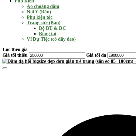
Phụ Kiện
Áo choàng đầm
Nội Y (Bán)
Phụ kiện tóc
Trang sức (Bán)
Bộ BT & DC
Bông tai
Ví Dự Tiệc (có dây đeo)
Lọc theo giá
Giá tối thiểu
Giá tối đa