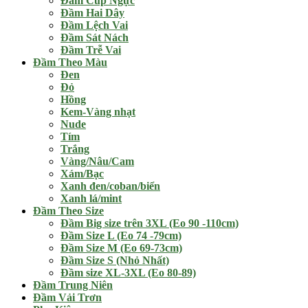
Đầm Cúp Ngực
Đầm Hai Dây
Đầm Lệch Vai
Đầm Sát Nách
Đầm Trễ Vai
Đầm Theo Màu
Đen
Đỏ
Hồng
Kem-Vàng nhạt
Nude
Tím
Trắng
Vàng/Nâu/Cam
Xám/Bạc
Xanh đen/coban/biển
Xanh lá/mint
Đầm Theo Size
Đầm Big size trên 3XL (Eo 90 -110cm)
Đầm Size L (Eo 74 -79cm)
Đầm Size M (Eo 69-73cm)
Đầm Size S (Nhỏ Nhất)
Đầm size XL-3XL (Eo 80-89)
Đầm Trung Niên
Đầm Vải Trơn