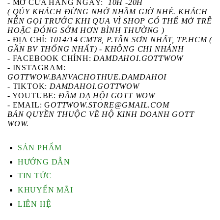
- MỞ CỬA HÀNG NGÀY:
10H -20H
( QÚY KHÁCH ĐỪNG NHỚ NHẦM GIỜ NHÉ. KHÁCH
NÊN GỌI TRƯỚC KHI QUA VÌ SHOP CÓ THỂ MỞ TRỄ
HOẶC ĐÓNG SỚM HƠN BÌNH THƯỜNG )
- ĐỊA CHỈ:
1014/14 CMT8, P.TÂN SƠN NHẤT, TP.HCM (
GẦN BV THỐNG NHẤT) - KHÔNG CHI NHÁNH
-
FACEBOOK CHÍNH
:
DAMDAHOI.GOTTWOW
-
INSTAGRAM
:
GOTTWOW.BANVACHOTHUE.DAMDAHOI
-
TIKTOK
:
DAMDAHOI.GOTTWOW
-
YOUTUBE
:
ĐẦM DẠ HỘI GOTT WOW
- EMAIL: G
OTTWOW.STORE@GMAIL.COM
BẢN QUYỀN THUỘC VỀ HỘ KINH DOANH GOTT
WOW.
SẢN PHẨM
HƯỚNG DẪN
TIN TỨC
KHUYẾN MÃI
LIÊN HỆ