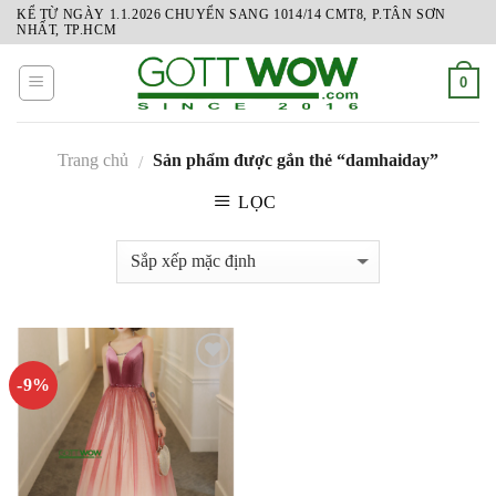
Skip
KỂ TỪ NGÀY 1.1.2026 CHUYỂN SANG 1014/14 CMT8, P.TÂN SƠN
NHẤT, TP.HCM
to
content
0
Trang chủ
Sản phẩm được gắn thẻ “damhaiday”
/
LỌC
-9%
ADD
TO
WISHLIST