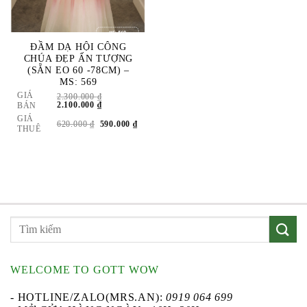
ĐẦM DẠ HỘI CÔNG
CHÚA ĐẸP ẤN TƯỢNG
(SẴN EO 60 -78CM) –
MS: 569
GIÁ
2.300.000
₫
GIÁ
GIÁ
2.100.000
₫
BÁN
GỐC
HIỆN
GIÁ
LÀ:
TẠI
GIÁ
GIÁ
620.000
₫
590.000
₫
THUÊ
2.300.000 ₫.
LÀ:
GỐC
HIỆN
2.100.000 ₫.
LÀ:
TẠI
620.000 ₫.
LÀ:
590.000 ₫.
WELCOME TO GOTT WOW
- HOTLINE/ZALO(MRS.AN):
0919 064 699