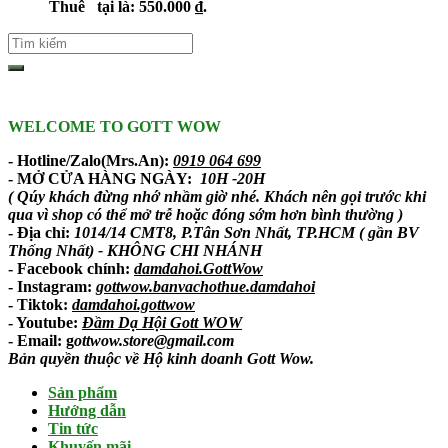
Thuê
tại là: 550.000 ₫.
WELCOME TO GOTT WOW
- Hotline/Zalo(Mrs.An):
0919 064 699
- MỞ CỬA HÀNG NGÀY:
10H -20H
( Qúy khách đừng nhớ nhầm giờ nhé. Khách nên gọi trước khi
qua vì shop có thể mở trễ hoặc đóng sớm hơn bình thường )
- Địa chỉ:
1014/14 CMT8, P.Tân Sơn Nhất, TP.HCM ( gần BV
Thống Nhất) - KHÔNG CHI NHÁNH
-
Facebook chính
:
damdahoi.GottWow
-
Instagram
:
gottwow.banvachothue.damdahoi
-
Tiktok
:
damdahoi.gottwow
-
Youtube
:
Đầm Dạ Hội Gott WOW
- Email: g
ottwow.store@gmail.com
Bản quyền thuộc về Hộ kinh doanh Gott Wow.
Sản phẩm
Hướng dẫn
Tin tức
Khuyến mãi