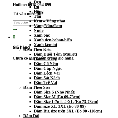
Đen
Hotline: 0919 064 699
Đỏ
Hồng
Tư vấn miễn phí
Tím
Kem – Vàng nhạt
Vàng/Nâu/Cam
Nude
Xám bạc
0
Xanh đen/coban/biển
Xanh lá/mint
Giỏ hàng
Đầm Theo Kiểu
Đầm Đuôi Tôm (Mullet)
Chưa có sản phẩm trong giỏ hàng.
Đầm Có Tay
Đầm Cổ Yếm
Đầm Cúp Ngực
Đầm Lệch Vai
Đầm Sát Nách
Đầm Trễ Vai
Đầm Theo Size
Đầm Size S (Nhỏ Nhất)
Đầm Size M (Eo 69-73cm)
Đầm Size Lớn L ->XL (Eo 73-78cm)
Đầm size XL-3XL (Eo 80-89)
Đầm Big size trên 3XL (Eo 90 -110cm)
Đầm Dài