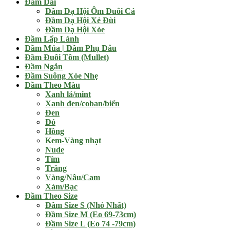
Đầm Dài
Đầm Dạ Hội Ôm Đuôi Cá
Đầm Dạ Hội Xẻ Đùi
Đầm Dạ Hội Xòe
Đầm Lấp Lánh
Đầm Múa | Đầm Phụ Dâu
Đầm Đuôi Tôm (Mullet)
Đầm Ngắn
Đầm Suông Xòe Nhẹ
Đầm Theo Màu
Xanh lá/mint
Xanh đen/coban/biển
Đen
Đỏ
Hồng
Kem-Vàng nhạt
Nude
Tím
Trắng
Vàng/Nâu/Cam
Xám/Bạc
Đầm Theo Size
Đầm Size S (Nhỏ Nhất)
Đầm Size M (Eo 69-73cm)
Đầm Size L (Eo 74 -79cm)