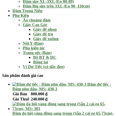
Đầm size XL-3XL (Eo 80-89)
Đầm Big size trên 3XL (Eo 90 -110cm)
Đầm Trung Niên
Phụ Kiện
Áo choàng đầm
Giày Cao Gót
Giày đế nhọn
Giày đế trụ
Giày đế xuồng
Nội Y (Bán)
Phụ kiện tóc
Trang sức (Bán)
Bộ BT & DC
Bông tai
Ví Dự Tiệc (có dây đeo)
Sản phẩm đánh giá cao
Đầm dự tiệc -
Đầm phụ dâu- MS: 430-3
Giá Bán
800.000
₫
Giá Thuê
240.000
₫
Đầm dạ hội vàng đồng sang trọng (Sẵn 2 cái eo 65-73cm)-