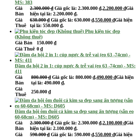
MS: 383
Giá
2.300.000
₫
Giá gốc là: 2.300.000 ₫.
2.200.000
₫
Giá
Bán
hiện tại là: 2.200.000 ₫.
Giá
630.000
₫
Giá gốc là: 630.000 ₫.
550.000
₫
Giá hiện
Thuê
tại là: 550.000 ₫.
Phụ kiện tóc đẹp
(Không thuê)
Giá Bán
150.000
₫
Giá Thuê
0
₫
Đầm dạ hội 2 in 1: cúp ngực & trễ vai (eo 63 -74cm) - MS:
411
Giá
800.000
₫
Giá gốc là: 800.000 ₫.
490.000
₫
Giá hiện
Bán
tại là: 490.000 ₫.
Giá
250.000
₫
Thuê
Đầm dạ hội ôm đuôi cá kim sa đẹp sang ấn tượng (sẵn eo
60-68cm) - MS: D605
Giá
2.300.000
₫
Giá gốc là: 2.300.000 ₫.
2.100.000
₫
Giá
Bán
hiện tại là: 2.100.000 ₫.
Giá
590.000
₫
Giá gốc là: 590.000 ₫.
550.000
₫
Giá hiện