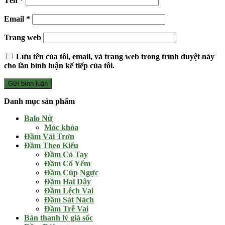
Tên
*
Email
*
Trang web
Lưu tên của tôi, email, và trang web trong trình duyệt này
cho lần bình luận kế tiếp của tôi.
Danh mục sản phẩm
Balo Nữ
Móc khóa
Đầm Vải Trơn
Đầm Theo Kiểu
Đầm Có Tay
Đầm Cổ Yếm
Đầm Cúp Ngực
Đầm Hai Dây
Đầm Lệch Vai
Đầm Sát Nách
Đầm Trễ Vai
Bán thanh lý giá sốc