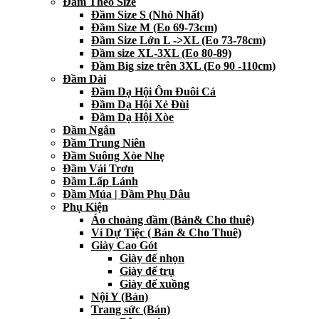
Đầm Theo Size
Đầm Size S (Nhỏ Nhất)
Đầm Size M (Eo 69-73cm)
Đầm Size Lớn L ->XL (Eo 73-78cm)
Đầm size XL-3XL (Eo 80-89)
Đầm Big size trên 3XL (Eo 90 -110cm)
Đầm Dài
Đầm Dạ Hội Ôm Đuôi Cá
Đầm Dạ Hội Xẻ Đùi
Đầm Dạ Hội Xòe
Đầm Ngắn
Đầm Trung Niên
Đầm Suông Xòe Nhẹ
Đầm Vải Trơn
Đầm Lấp Lánh
Đầm Múa | Đầm Phụ Dâu
Phụ Kiện
Áo choàng đầm (Bán& Cho thuê)
Ví Dự Tiệc ( Bán & Cho Thuê)
Giày Cao Gót
Giày đế nhọn
Giày đế trụ
Giày đế xuồng
Nội Y (Bán)
Trang sức (Bán)