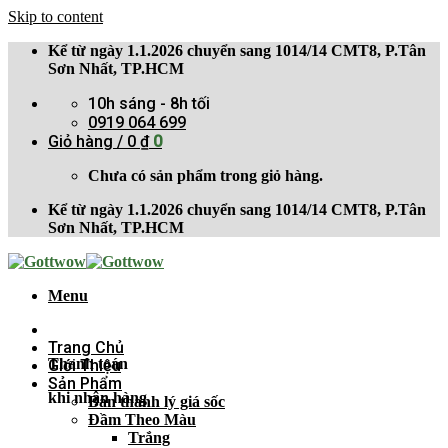
Skip to content
Kể từ ngày 1.1.2026 chuyển sang 1014/14 CMT8, P.Tân
Sơn Nhất, TP.HCM
10h sáng - 8h tối
0919 064 699
Giỏ hàng /
0
₫
0
Chưa có sản phẩm trong giỏ hàng.
Kể từ ngày 1.1.2026 chuyển sang 1014/14 CMT8, P.Tân
Sơn Nhất, TP.HCM
Menu
Trang Chủ
Thanh toán
Giới Thiệu
Sản Phẩm
khi nhận hàng
Bán thanh lý giá sốc
Đầm Theo Màu
Trắng