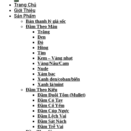
Trang Chủ
Giới Thiệu
Sản Phẩm
Bán thanh lý giá sốc
Đầm Theo Màu
Trắng
Đen
Đỏ
Hồng
Tím
Kem – Vàng nhạt
Vàng/Nâu/Cam
Nude
Xám bạc
Xanh đen/coban/biển
Xanh lá/mint
Đầm Theo Kiểu
Đầm Đuôi Tôm (Mullet)
Đầm Có Tay
Đầm Cổ Yếm
Đầm Cúp Ngực
Đầm Lệch Vai
Đầm Sát Nách
Đầm Trễ Vai