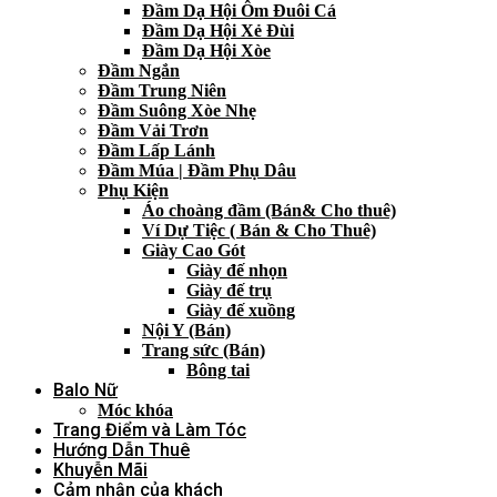
Đầm Dạ Hội Ôm Đuôi Cá
Đầm Dạ Hội Xẻ Đùi
Đầm Dạ Hội Xòe
Đầm Ngắn
Đầm Trung Niên
Đầm Suông Xòe Nhẹ
Đầm Vải Trơn
Đầm Lấp Lánh
Đầm Múa | Đầm Phụ Dâu
Phụ Kiện
Áo choàng đầm (Bán& Cho thuê)
Ví Dự Tiệc ( Bán & Cho Thuê)
Giày Cao Gót
Giày đế nhọn
Giày đế trụ
Giày đế xuồng
Nội Y (Bán)
Trang sức (Bán)
Bông tai
Balo Nữ
Móc khóa
Trang Điểm và Làm Tóc
Hướng Dẫn Thuê
Khuyễn Mãi
Cảm nhận của khách