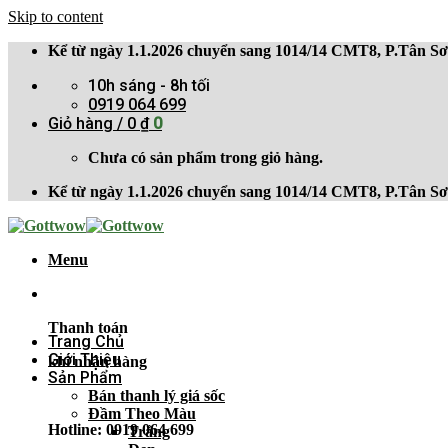
Skip to content
Kể từ ngày 1.1.2026 chuyển sang 1014/14 CMT8, P.Tân 
10h sáng - 8h tối
0919 064 699
Giỏ hàng /
0
₫
0
Chưa có sản phẩm trong giỏ hàng.
Kể từ ngày 1.1.2026 chuyển sang 1014/14 CMT8, P.Tân 
Menu
Thanh toán
Trang Chủ
Giới Thiệu
khi nhận hàng
Sản Phẩm
Bán thanh lý giá sốc
Đầm Theo Màu
Hotline: 0919 064 699
Trắng