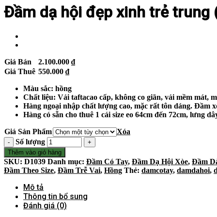
Đầm dạ hội đẹp xinh trẻ trung
Giá Bán
2.100.000
₫
Giá Thuê
550.000
₫
Màu sắc: hồng
Chất liệu: Vải taftacao cấp, không co giãn, vải mềm mát, m
Hàng ngoại nhập chất lượng cao, mặc rất tôn dáng. Đầm x
Hàng có sẵn cho thuê 1 cái size eo 64cm đến 72cm, lưng dâ
Giá Sản Phẩm
Xóa
Số lượng
Thêm vào giỏ hàng
SKU:
D1039
Danh mục:
Đầm Có Tay
,
Đầm Dạ Hội Xòe
,
Đầm D
Đầm Theo Size
,
Đầm Trễ Vai
,
Hồng
Thẻ:
damcotay
,
damdahoi
,
Mô tả
Thông tin bổ sung
Đánh giá (0)