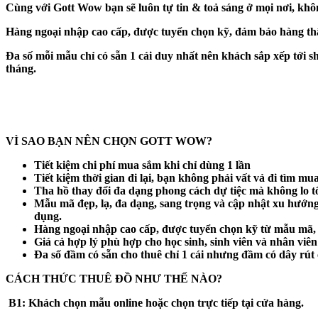
Cùng với Gott Wow bạn sẽ luôn tự tin & toả sáng ở mọi nơi, không
Hàng ngoại nhập cao cấp, được tuyển chọn kỹ, đảm bảo hàng th
Đa số mỗi mẫu chỉ có sẵn 1 cái duy nhất nên khách sắp xếp tới s
tháng.
VÌ SAO BẠN NÊN CHỌN GOTT WOW?
Tiết kiệm chi phí mua sắm khi chỉ dùng 1 lần
Tiết kiệm thời gian đi lại, bạn không phải vất vả đi tìm 
Tha hồ thay đổi đa dạng phong cách dự tiệc mà không lo t
Mẫu mã đẹp, lạ, đa dạng, sang trọng và cập nhật xu hướng
dụng.
Hàng ngoại nhập cao cấp, được tuyển chọn kỹ từ mẫu mã, 
Giá cả hợp lý phù hợp cho học sinh, sinh viên và nhân viê
Đa số đầm có sẵn cho thuê chỉ 1 cái nhưng đầm có dây rút c
CÁCH THỨC THUÊ ĐỒ NHƯ THẾ NÀO?
B1:
Khách chọn mẫu online hoặc chọn trực tiếp tại cửa hàng.