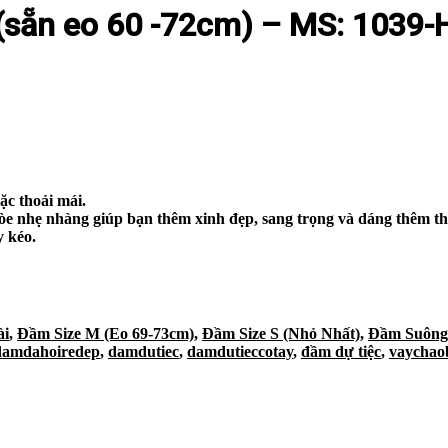
 (sẵn eo 60 -72cm) – MS: 1039
ặc thoải mái.
òe nhẹ nhàng giúp bạn thêm xinh đẹp, sang trọng và dáng thêm th
y kéo.
ài
,
Đầm Size M (Eo 69-73cm)
,
Đầm Size S (Nhỏ Nhất)
,
Đầm Suông
damdahoiredep
,
damdutiec
,
damdutieccotay
,
đầm dự tiệc
,
vaychao