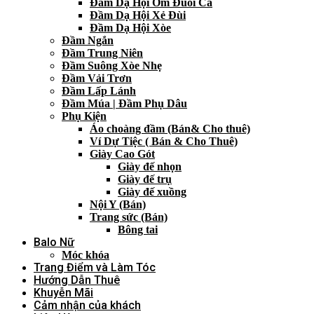
Đầm Dạ Hội Ôm Đuôi Cá
Đầm Dạ Hội Xẻ Đùi
Đầm Dạ Hội Xòe
Đầm Ngắn
Đầm Trung Niên
Đầm Suông Xòe Nhẹ
Đầm Vải Trơn
Đầm Lấp Lánh
Đầm Múa | Đầm Phụ Dâu
Phụ Kiện
Áo choàng đầm (Bán& Cho thuê)
Ví Dự Tiệc ( Bán & Cho Thuê)
Giày Cao Gót
Giày đế nhọn
Giày đế trụ
Giày đế xuồng
Nội Y (Bán)
Trang sức (Bán)
Bông tai
Balo Nữ
Móc khóa
Trang Điểm và Làm Tóc
Hướng Dẫn Thuê
Khuyễn Mãi
Cảm nhận của khách