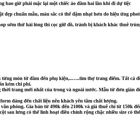
 bao giờ phải mặc lại một chiếc áo đầm hai lần khi đi dự tiệc
ật đẹp chuẩn mẫu, màu sắc có thể đậm nhạt hơn do hiệu ứng phot
hop sớm thử hài lòng thì cọc giữ đồ, tránh bị khách khác thuê tr
mua từng món từ đầm đến phụ kiện,..…..tìm thợ trang điểm. Tất cả 
ốn kém chi phí.
 thời trang mới nhất của trong và ngoài nước. Mẫu từ đơn giản đ
form dáng đến chất liệu nên khách yên tâm chất lượng.
n văn phòng. Gía bán từ 490k đến 2100k và giá thuê chỉ từ 150k đế
ột sau lưng có thể linh hoạt điều chỉnh rộng chậc nhiều size có t