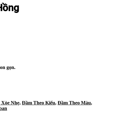
-Hồng
on gọn.
 Xòe Nhẹ
,
Đầm Theo Kiểu
,
Đầm Theo Màu
,
ban