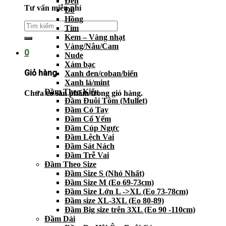
Đen
Tư vấn miễn phí
Đỏ
Hồng
Tím
Kem – Vàng nhạt
Vàng/Nâu/Cam
0
Nude
Xám bạc
Giỏ hàng
Xanh đen/coban/biển
Xanh lá/mint
Đầm Theo Kiểu
Chưa có sản phẩm trong giỏ hàng.
Đầm Đuôi Tôm (Mullet)
Đầm Có Tay
Đầm Cổ Yếm
Đầm Cúp Ngực
Đầm Lệch Vai
Đầm Sát Nách
Đầm Trễ Vai
Đầm Theo Size
Đầm Size S (Nhỏ Nhất)
Đầm Size M (Eo 69-73cm)
Đầm Size Lớn L ->XL (Eo 73-78cm)
Đầm size XL-3XL (Eo 80-89)
Đầm Big size trên 3XL (Eo 90 -110cm)
Đầm Dài