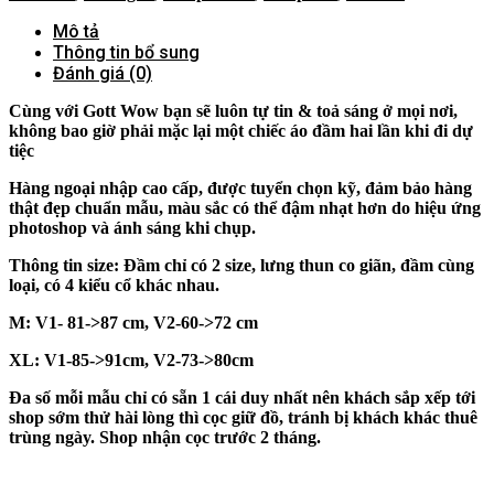
Mô tả
Thông tin bổ sung
Đánh giá (0)
Cùng với Gott Wow bạn sẽ luôn tự tin & toả sáng ở mọi nơi,
không bao giờ phải mặc lại một chiếc áo đầm hai lần khi đi dự
tiệc
Hàng ngoại nhập cao cấp, được tuyển chọn kỹ, đảm bảo hàng
thật đẹp chuẩn mẫu, màu sắc có thể đậm nhạt hơn do hiệu ứng
photoshop và ánh sáng khi chụp.
Thông tin size: Đầm chỉ có 2 size, lưng thun co giãn, đầm cùng
loại, có 4 kiểu cổ khác nhau.
M: V1- 81->87 cm, V2-60->72 cm
XL: V1-85->91cm, V2-73->80cm
Đa số mỗi mẫu chỉ có sẵn 1 cái duy nhất nên khách sắp xếp tới
shop sớm thử hài lòng thì cọc giữ đồ, tránh bị khách khác thuê
trùng ngày. Shop nhận cọc trước 2 tháng.