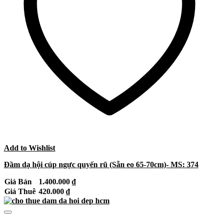
Add to Wishlist
Đầm dạ hội cúp ngực quyến rũ (Sẵn eo 65-70cm)- MS: 374
Giá Bán
1.400.000
₫
Giá Thuê
420.000
₫