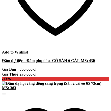
Add to Wishlist
Đầm dự tiệc – Đầm phụ dâu- CÓ SẴN 6 CÁI- MS: 430
Giá Bán
850.000
₫
Giá Thuê
270.000
₫
-13%