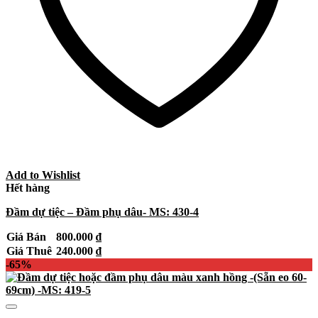
Add to Wishlist
Hết hàng
Đầm dự tiệc – Đầm phụ dâu- MS: 430-4
Giá Bán
800.000
₫
Giá Thuê
240.000
₫
-65%