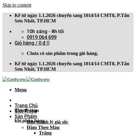
Skip to content
Kể từ ngày 1.1.2026 chuyển sang 1014/14 CMT8, P.Tân
Sơn Nhất, TP.HCM
10h sáng - 8h tối
0919 064 699
Giỏ hàng /
0
₫
0
Chưa có sản phẩm trong giỏ hàng.
Kể từ ngày 1.1.2026 chuyển sang 1014/14 CMT8, P.Tân
Sơn Nhất, TP.HCM
Menu
Trang Chủ
Thanh toán
Giới Thiệu
Sản Phẩm
khi nhận hàng
Bán thanh lý giá sốc
Đầm Theo Màu
Trắng