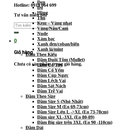
Đen
Hotline: 0919 064 699
Đỏ
Hồng
Tư vấn miễn phí
Tím
Kem – Vàng nhạt
Vàng/Nâu/Cam
Nude
Xám bạc
0
Xanh đen/coban/biển
Xanh lá/mint
Giỏ hàng
Đầm Theo Kiểu
Đầm Đuôi Tôm (Mullet)
Chưa có sản phẩm trong giỏ hàng.
Đầm Có Tay
Đầm Cổ Yếm
Đầm Cúp Ngực
Đầm Lệch Vai
Đầm Sát Nách
Đầm Trễ Vai
Đầm Theo Size
Đầm Size S (Nhỏ Nhất)
Đầm Size M (Eo 69-73cm)
Đầm Size Lớn L ->XL (Eo 73-78cm)
Đầm size XL-3XL (Eo 80-89)
Đầm Big size trên 3XL (Eo 90 -110cm)
Đầm Dài