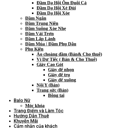
Đầm Dạ Hội Ôm Đuôi Cá
Đầm Dạ Hội Xẻ Đùi
Đầm Dạ Hội Xòe
Đầm Ngắn
Đầm Trung Niên
Đầm Suông Xòe Nhẹ
Đầm Vải Trơn
Đầm Lấp Lánh
Đầm Múa | Đầm Phụ Dâu
Phụ Kiện
Áo choàng đầm (Bán& Cho thuê)
Ví Dự Tiệc ( Bán & Cho Thuê)
Giày Cao Gót
Giày đế nhọn
Giày đế trụ
Giày đế xuồng
Nội Y (Bán)
Trang sức (Bán)
Bông tai
Balo Nữ
Móc khóa
Trang Điểm và Làm Tóc
Hướng Dẫn Thuê
Khuyễn Mãi
Cảm nhận của khách