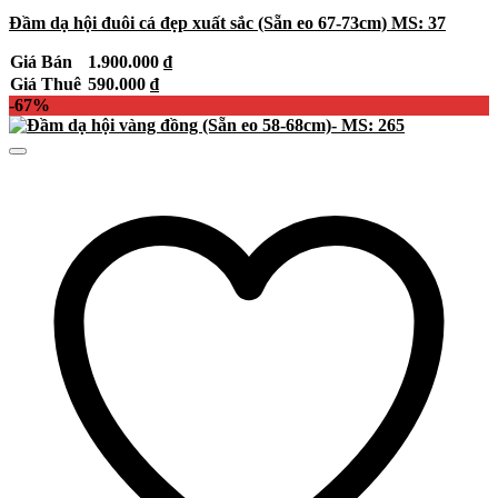
Đầm dạ hội đuôi cá đẹp xuất sắc (Sẵn eo 67-73cm) MS: 37
Giá Bán
1.900.000
₫
Giá Thuê
590.000
₫
-67%