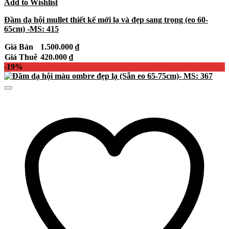
Add to Wishlist
Đầm dạ hội mullet thiết kế mới lạ và đẹp sang trọng (eo 60-
65cm) -MS: 415
Giá Bán
1.500.000
₫
Giá Thuê
420.000
₫
-19%