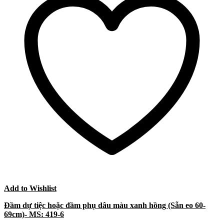
Add to Wishlist
Đầm dự tiệc hoặc đầm phụ dâu màu xanh hồng (Sẵn eo 60-
69cm)- MS: 419-6