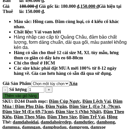
Bán
là: 490.000 ₫.
Giá
180.000
₫
Giá gốc là: 180.000 ₫.
150.000
₫
Giá hiện tại
Thuê
là: 150.000 ₫.
Màu sắc: Hồng cam. Đầm cùng loại, có 4 kiểu cổ khác
nhau.
Chất liệu: Vải voan lưới
Hàng nhập cao cấp từ Quảng Châu, đảm bảo chất
lượng, form dáng chuẩn, dài qua gối, màu pastel không
kén da.
Hàng có sẵn cho thuê 12 cái size M, XL tùy mẫu, lưng
thun co giãn có dây kéo eo 60-80cm
Chỉ cho thuê ở HCM
Các size khác phải đặt MUA mới 100% từ 8-12 ngày
hàng về. Gía cao hơn hàng có sẵn đã qua sử dụng.
Giá Sản Phẩm
Xóa
Số lượng
Thêm vào giỏ hàng
SKU:
D244
Danh mục:
Đầm Cúp Ngực
,
Đầm Lệch Vai
,
Đầm
Múa | Đầm Phụ Dâu
,
Đầm Ngắn
,
Đầm Size L (Eo 74 -79cm)
,
Đầm Size M (Eo 69-73cm)
,
Đầm Size S (Nhỏ Nhất)
,
Đầm Theo
Kiểu
,
Đầm Theo Màu
,
Đầm Theo Size
,
Đầm Trễ Vai
,
Hồng
Thẻ:
damdahoidai
,
damdahoiredep
,
damdutiec
,
damhong
,
dammua
,
damngan
,
damphudau
,
damprom
,
damxoe