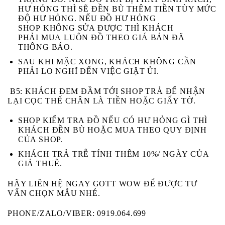
HƯ HỎNG
THÌ SẼ ĐỀN BÙ THÊM TIỀN TÙY MỨC
ĐỘ HƯ HỎNG. NẾU ĐỒ HƯ HỎNG
SHOP
KHÔNG
SỬA ĐƯỢC THÌ KHÁCH
PHẢI
MUA
LUÔN ĐỒ THEO GIÁ BÁN ĐÃ
THÔNG BÁO.
SAU KHI MẶC XONG, KHÁCH KHÔNG CẦN
PHẢI LO NGHĨ ĐẾN VIỆC GIẶT ỦI.
B5
: KHÁCH ĐEM ĐẦM TỚI SHOP TRẢ ĐỂ NHẬN
LẠI CỌC THẾ CHÂN LÀ TIỀN HOẶC GIẤY TỜ.
SHOP KIỂM TRA ĐỒ NẾU CÓ HƯ HỎNG GÌ THÌ
KHÁCH ĐỀN BÙ HOẶC MUA THEO QUY ĐỊNH
CỦA SHOP.
KHÁCH TRẢ TRỄ TÍNH THÊM 10%/ NGÀY CỦA
GIÁ THUÊ.
HÃY LIÊN HỆ NGAY GOTT WOW ĐỂ ĐƯỢC TƯ
VẤN CHỌN MẪU NHÉ.
PHONE/ZALO/VIBER: 0919.064.699