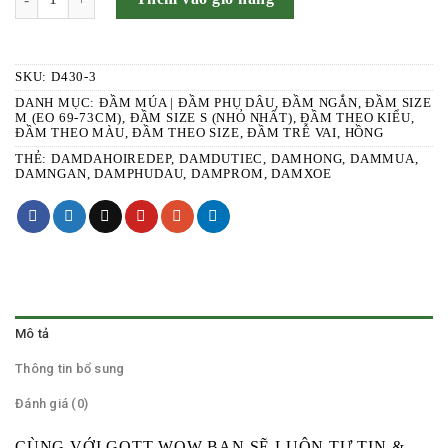
SKU:
D430-3
DANH MỤC:
ĐẦM MÚA | ĐẦM PHỤ DÂU
,
ĐẦM NGẮN
,
ĐẦM SIZE
M (EO 69-73CM)
,
ĐẦM SIZE S (NHỎ NHẤT)
,
ĐẦM THEO KIỂU
,
ĐẦM THEO MÀU
,
ĐẦM THEO SIZE
,
ĐẦM TRỄ VAI
,
HỒNG
THẺ:
DAMDAHOIREDEP
,
DAMDUTIEC
,
DAMHONG
,
DAMMUA
,
DAMNGAN
,
DAMPHUDAU
,
DAMPROM
,
DAMXOE
Mô tả
Thông tin bổ sung
Đánh giá (0)
CÙNG VỚI GOTT WOW BẠN SẼ LUÔN TỰ TIN &