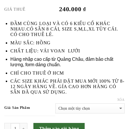
240.000
₫
GIÁ THUÊ
ĐẦM CÙNG LOẠI VÀ CÓ 6 KIỂU CỔ KHÁC
NHAU.CÓ SẴN 8 CÁI, SIZE S,M,L,XL TÙY CÁI.
CÓ CHO THUÊ LẺ.
MÀU SẮC: HỒNG
CHẤT LIỆU: VẢI VOAN LƯỚI
Hàng nhập cao cấp từ Quảng Châu, đảm bảo chất
lượng, form dáng chuẩn.
CHỈ CHO THUÊ Ở HCM
CÁC SIZE KHÁC PHẢI ĐẶT MUA MỚI 100% TỪ 8-
12 NGÀY HÀNG VỀ. GÍA CAO HƠN HÀNG CÓ
SẴN ĐÃ QUA SỬ DỤNG.
XÓA
Giá Sản Phẩm
SỐ LƯỢNG
Thêm vào giỏ hàng