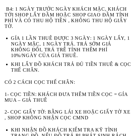
B4:
1 NGÀY TRƯỚC NGÀY KHÁCH MẶC, KHÁCH
TỚI SHOP LẤY ĐẦM HOẶC SHOP GIAO ĐẦM TÍNH
PHÍ VÀ CÓ THU HỘ TIỀN , KHÔNG THU HỘ GIẤY
TỜ.
GÍA 1 LẦN THUÊ ĐƯỢC 3 NGÀY: 1 NGÀY LẤY, 1
NGÀY MẶC, 1 NGÀY TRẢ. TRẢ SỚM GIÁ
KHÔNG ĐỔI, TRẢ TRỄ TÍNH THÊM PHÍ
10%/NGÀY CỦA GIÁ THUÊ.
KHI LẤY ĐỒ KHÁCH
TRẢ ĐỦ TIỀN THUÊ & CỌC
THẾ CHÂN.
CÓ 2 CÁCH CỌC THẾ CHÂN:
1- CỌC TIỀN:
KHÁCH ĐƯA THÊM TIỀN CỌC = GÍA
MUA – GIÁ THUÊ
2- CỌC GIẤY TỜ:
BẰNG LÁI XE HOẶC GIẤY TỜ XE
, SHOP KHÔNG NHẬN CỌC CMND
KHI NHẬN ĐỒ KHÁCH
KIỂM TRA KỸ
TÌNH
TRẠNG ĐỒ. NẾU ĐỒ TRẢ BỊ
PHÁT SINH RÁCH,