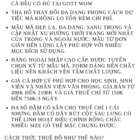
CẢ ĐỀU CÓ ĐỦ TẠI GOTT WOW
THA HỒ THAY ĐỔI ĐA DẠNG PHONG CÁCH DỰ
TIỆC MÀ KHÔNG LO TỐN KÉM CHI PHÍ.
MẪU MÃ ĐẸP, LẠ, ĐA DẠNG, SANG TRỌNG VÀ
CẬP NHẬT XU HƯỚNG THỜI TRANG MỚI NHẤT
CỦA TRONG VÀ NGOÀI NƯỚC. MẪU TỪ ĐƠN
GIẢN ĐẾN LỘNG LẪY PHÙ HỢP VỚI NHIỀU
MỤC ĐÍCH SỬ DỤNG.
HÀNG NGOẠI NHẬP CAO CẤP, ĐƯỢC TUYỂN
CHỌN KỸ TỪ MẪU MÃ, FORM DÁNG ĐẾN CHẤT
LIỆU NÊN KHÁCH YÊN TÂM CHẤT LƯỢNG.
GIÁ CẢ HỢP LÝ PHÙ HỢP CHO HỌC SINH, SINH
VIÊN VÀ NHÂN VIÊN VĂN PHÒNG. GÍA BÁN TỪ
490K ĐẾN 2100K VÀ GIÁ THUÊ CHỈ TỪ 150K
ĐẾN 750K/3 NGÀY.
ĐA SỐ ĐẦM CÓ SẴN CHO THUÊ CHỈ 1 CÁI
NHƯNG ĐẦM CÓ DÂY RÚT CỘT SAU LƯNG CÓ
THỂ LINH HOẠT ĐIỀU CHỈNH RỘNG CHẬC
NHIỀU SIZE CÓ THỂ MẶC CHUNG ĐƯỢC.
CÁCH THỨC THUÊ ĐỒ NHƯ THẾ NÀO?