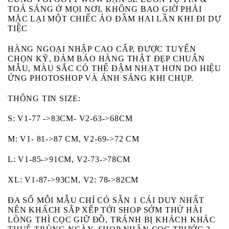
TOẢ SÁNG Ở MỌI NƠI, KHÔNG BAO GIỜ PHẢI
MẶC LẠI MỘT CHIẾC ÁO ĐẦM HAI LẦN KHI ĐI DỰ
TIỆC
HÀNG NGOẠI NHẬP CAO CẤP, ĐƯỢC TUYỂN
CHỌN KỸ, ĐẢM BẢO HÀNG THẬT ĐẸP CHUẨN
MẪU, MÀU SẮC CÓ THỂ ĐẬM NHẠT HƠN DO HIỆU
ỨNG PHOTOSHOP VÀ ÁNH SÁNG KHI CHỤP.
THÔNG TIN SIZE:
S: V1-77 ->83CM- V2-63->68CM
M: V1- 81->87 CM, V2-69->72 CM
L: V1-85->91CM, V2-73->78CM
XL: V1-87->93CM, V2: 78->82CM
ĐA SỐ MỖI MẪU CHỈ CÓ SẴN 1 CÁI DUY NHẤT
NÊN KHÁCH SẮP XẾP TỚI SHOP SỚM THỬ HÀI
LÒNG THÌ CỌC GIỮ ĐỒ, TRÁNH BỊ KHÁCH KHÁC