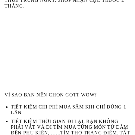
THUÊ TRÙNG NGÀY. SHOP NHẬN CỌC TRƯỚC 2
THÁNG.
VÌ SAO BẠN NÊN CHỌN GOTT WOW?
TIẾT KIỆM CHI PHÍ MUA SẮM KHI CHỈ DÙNG 1
LẦN
TIẾT KIỆM THỜI GIAN ĐI LẠI, BẠN KHÔNG
PHẢI VẤT VẢ ĐI TÌM MUA TỪNG MÓN TỪ ĐẦM
ĐẾN PHỤ KIỆN,..…..TÌM THỢ TRANG ĐIỂM. TẤT