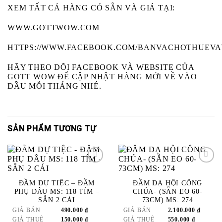
XEM TẤT CẢ HÀNG CÓ SẴN VÀ GIÁ TẠI:
WWW.GOTTWOW.COM
HTTPS://WWW.FACEBOOK.COM/BANVACHOTHUEV
HÃY THEO DÕI FACEBOOK VÀ WEBSITE CỦA
GOTT WOW ĐỂ CẬP NHẬT HÀNG MỚI VỀ VÀO
ĐẦU MỖI THÁNG NHÉ.
SẢN PHẨM TƯƠNG TỰ
ADD
ADD
ĐẦM DỰ TIỆC – ĐẦM
ĐẦM DẠ HỘI CÔNG
TO
TO
PHỤ DÂU MS: 118 TÍM –
CHÚA- (SẴN EO 60-
WISHLIST
WISHLIST
SẴN 2 CÁI
73CM) MS: 274
GIÁ BÁN
490.000
₫
GIÁ BÁN
2.100.000
₫
GIÁ THUÊ
150.000
₫
GIÁ THUÊ
550.000
₫