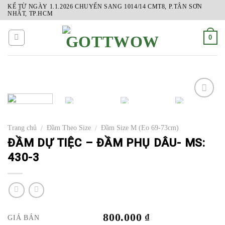
Skip
KỂ TỪ NGÀY 1.1.2026 CHUYỂN SANG 1014/14 CMT8, P.TÂN SƠN
NHẤT, TP.HCM
to
content
0
ADD
TO
Trang chủ
Đầm Theo Size
Đầm Size M (Eo 69-73cm)
/
/
WISHLIST
ĐẦM DỰ TIỆC – ĐẦM PHỤ DÂU- MS:
430-3
800.000
₫
GIÁ BÁN