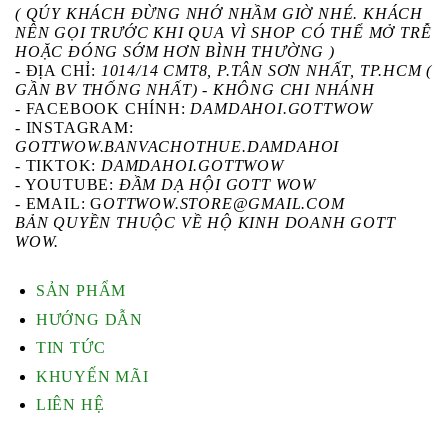
( QÚY KHÁCH ĐỪNG NHỚ NHẦM GIỜ NHÉ. KHÁCH
NÊN GỌI TRƯỚC KHI QUA VÌ SHOP CÓ THỂ MỞ TRỄ
HOẶC ĐÓNG SỚM HƠN BÌNH THƯỜNG )
- ĐỊA CHỈ:
1014/14 CMT8, P.TÂN SƠN NHẤT, TP.HCM (
GẦN BV THỐNG NHẤT) - KHÔNG CHI NHÁNH
-
FACEBOOK CHÍNH
:
DAMDAHOI.GOTTWOW
-
INSTAGRAM
:
GOTTWOW.BANVACHOTHUE.DAMDAHOI
-
TIKTOK
:
DAMDAHOI.GOTTWOW
-
YOUTUBE
:
ĐẦM DẠ HỘI GOTT WOW
- EMAIL: G
OTTWOW.STORE@GMAIL.COM
BẢN QUYỀN THUỘC VỀ HỘ KINH DOANH GOTT
WOW.
SẢN PHẨM
HƯỚNG DẪN
TIN TỨC
KHUYẾN MÃI
LIÊN HỆ