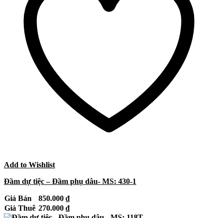
Add to Wishlist
Đầm dự tiệc – Đầm phụ dâu- MS: 430-1
Giá Bán
850.000
₫
Giá Thuê
270.000
₫