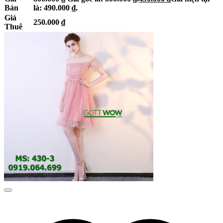
Bán
là: 490.000 ₫.
Giá
250.000
₫
Thuê