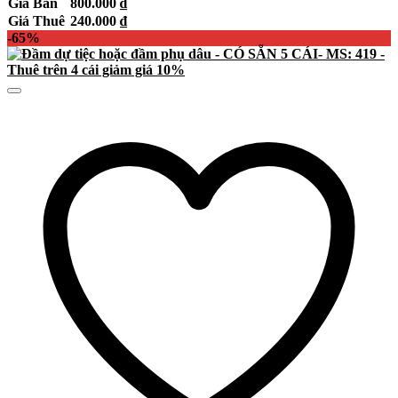
Giá Bán
800.000
₫
Giá Thuê
240.000
₫
-65%