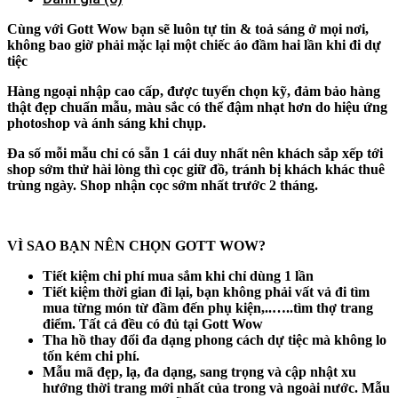
Cùng với Gott Wow bạn sẽ luôn tự tin & toả sáng ở mọi nơi,
không bao giờ phải mặc lại một chiếc áo đầm hai lần khi đi dự
tiệc
Hàng ngoại nhập cao cấp, được tuyển chọn kỹ, đảm bảo hàng
thật đẹp chuẩn mẫu, màu sắc có thể đậm nhạt hơn do hiệu ứng
photoshop và ánh sáng khi chụp.
Đa số mỗi mẫu chỉ có sẵn 1 cái duy nhất nên khách sắp xếp tới
shop sớm thử hài lòng thì cọc giữ đồ, tránh bị khách khác thuê
trùng ngày. Shop nhận cọc sớm nhất trước 2 tháng.
VÌ SAO BẠN NÊN CHỌN GOTT WOW?
Tiết kiệm chi phí mua sắm khi chỉ dùng 1 lần
Tiết kiệm thời gian đi lại, bạn không phải vất vả đi tìm
mua từng món từ đầm đến phụ kiện,..…..tìm thợ trang
điểm. Tất cả đều có đủ tại Gott Wow
Tha hồ thay đổi đa dạng phong cách dự tiệc mà không lo
tốn kém chi phí.
Mẫu mã đẹp, lạ, đa dạng, sang trọng và cập nhật xu
hướng thời trang mới nhất của trong và ngoài nước. Mẫu