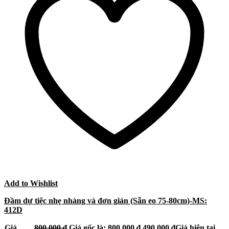
Add to Wishlist
Đầm dự tiệc nhẹ nhàng và đơn giản (Sẵn eo 75-80cm)-MS:
412D
Giá
800.000
₫
Giá gốc là: 800.000 ₫.
490.000
₫
Giá hiện tại