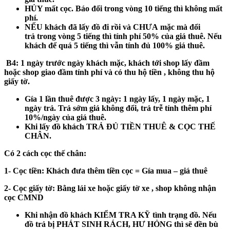
HỦY mất cọc
. Báo đổi trong vòng 10 tiếng thì không mất
phí.
NẾU khách
đã
lấy đồ đi rồi và
CHƯA
mặc mà đổi
trả
trong vòng 5 tiếng
thì tính phí 50% của giá thuê. Nếu
khách để
quá 5 tiếng
thì vẫn tính đủ 100% giá thuê.
B4:
1 ngày trước ngày khách mặc, khách tới shop lấy đầm
hoặc shop giao đầm tính phí và có thu hộ tiền , không thu hộ
giấy tờ.
Gía 1 lần thuê được 3 ngày: 1 ngày lấy, 1 ngày mặc, 1
ngày trả. Trả sớm giá không đổi, trả trễ tính thêm phí
10%/ngày của giá thuê.
Khi lấy đồ khách
TRẢ ĐỦ TIỀN THUÊ & CỌC THẾ
CHÂN.
Có 2 cách cọc thế chân:
1- Cọc tiền:
Khách đưa thêm tiền cọc = Gía mua – giá thuê
2- Cọc giấy tờ:
Bằng lái xe hoặc giấy tờ xe , shop không nhận
cọc CMND
Khi nhận đồ khách
KIỂM TRA KỸ
tình trạng đồ. Nếu
đồ trả bị
PHÁT SINH RÁCH, HƯ HỎNG
thì sẽ đền bù