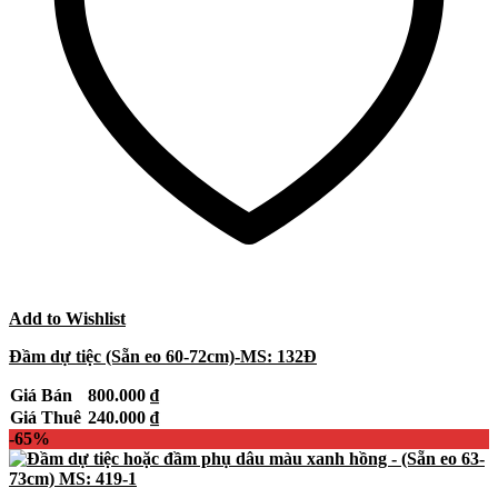
Add to Wishlist
Đầm dự tiệc (Sẵn eo 60-72cm)-MS: 132Đ
Giá Bán
800.000
₫
Giá Thuê
240.000
₫
-65%