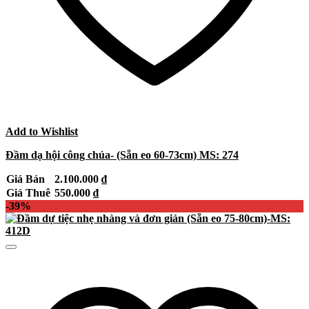
Add to Wishlist
Đầm dạ hội công chúa- (Sẵn eo 60-73cm) MS: 274
Giá Bán
2.100.000
₫
Giá Thuê
550.000
₫
-39%