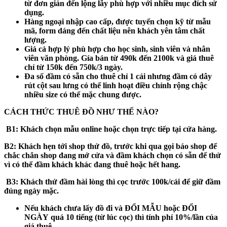
từ đơn giản đến lộng lẫy phù hợp với nhiều mục đích sử
dụng.
Hàng ngoại nhập cao cấp, được tuyển chọn kỹ từ mẫu
mã, form dáng đến chất liệu nên khách yên tâm chất
lượng.
Giá cả hợp lý phù hợp cho học sinh, sinh viên và nhân
viên văn phòng. Gía bán từ 490k đến 2100k và giá thuê
chỉ từ 150k đến 750k/3 ngày.
Đa số đầm có sẵn cho thuê chỉ 1 cái nhưng đầm có dây
rút cột sau lưng có thể linh hoạt điều chỉnh rộng chậc
nhiều size có thể mặc chung được.
CÁCH THỨC THUÊ ĐỒ NHƯ THẾ NÀO?
B1:
Khách chọn mẫu online hoặc chọn trực tiếp tại cửa hàng.
B2:
Khách hẹn tới shop thử đồ, trước khi qua gọi báo shop để
chắc chắn shop đang mở cửa và đầm khách chọn có sẵn để thử
vì có thể đầm khách khác đang thuê hoặc hết hang.
B3
: Khách thử đầm hài lòng thì cọc trước 100k/cái để giữ đầm
đúng ngày mặc.
Nếu khách
chưa
lấy đồ đi và
ĐỔI MẪU hoặc ĐỔI
NGÀY
quá 10 tiếng (từ lúc cọc) thì tính phí 10%/lần của
giá thuê.