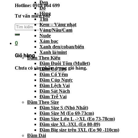
Đen
Hotline: 0919 064 699
Đỏ
Hồng
Tư vấn miễn phí
Tím
Kem – Vàng nhạt
Vàng/Nâu/Cam
Nude
Xám bạc
0
Xanh đen/coban/biển
Xanh lá/mint
Giỏ hàng
Đầm Theo Kiểu
Đầm Đuôi Tôm (Mullet)
Chưa có sản phẩm trong giỏ hàng.
Đầm Có Tay
Đầm Cổ Yếm
Đầm Cúp Ngực
Đầm Lệch Vai
Đầm Sát Nách
Đầm Trễ Vai
Đầm Theo Size
Đầm Size S (Nhỏ Nhất)
Đầm Size M (Eo 69-73cm)
Đầm Size Lớn L ->XL (Eo 73-78cm)
Đầm size XL-3XL (Eo 80-89)
Đầm Big size trên 3XL (Eo 90 -110cm)
Đầm Dài