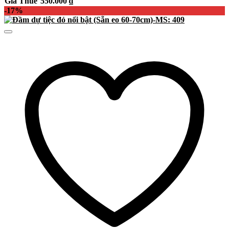
Giá Thuê
550.000
₫
-17%