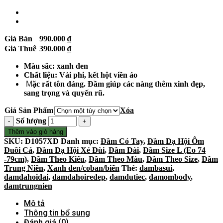
Giá Bán
990.000
₫
Giá Thuê
390.000
₫
Màu sắc: xanh đen
Chất liệu: Vải phi, kết hột viền áo
M
ặc rất tôn dáng. Đầm giúp các nàng thêm xinh đẹp,
sang trọng và quyến rũ.
Giá Sản Phẩm
Xóa
Số lượng
Thêm vào giỏ hàng
SKU:
D1057XD
Danh mục:
Đầm Có Tay
,
Đầm Dạ Hội Ôm
Đuôi Cá
,
Đầm Dạ Hội Xẻ Đùi
,
Đầm Dài
,
Đầm Size L (Eo 74
-79cm)
,
Đầm Theo Kiểu
,
Đầm Theo Màu
,
Đầm Theo Size
,
Đầm
Trung Niên
,
Xanh đen/coban/biển
Thẻ:
dambasui
,
damdahoidai
,
damdahoiredep
,
damdutiec
,
damombody
,
damtrungnien
Mô tả
Thông tin bổ sung
Đánh giá (0)