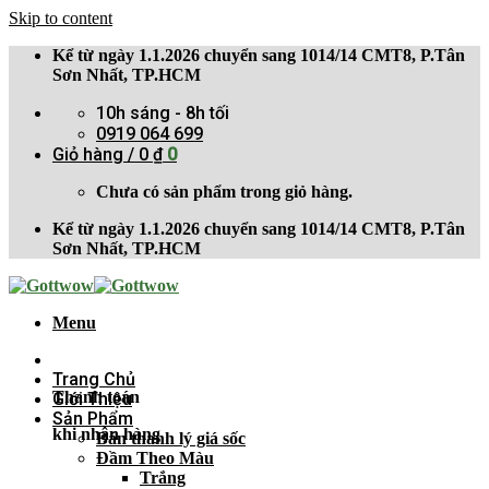
Skip to content
Kể từ ngày 1.1.2026 chuyển sang 1014/14 CMT8, P.Tân
Sơn Nhất, TP.HCM
10h sáng - 8h tối
0919 064 699
Giỏ hàng /
0
₫
0
Chưa có sản phẩm trong giỏ hàng.
Kể từ ngày 1.1.2026 chuyển sang 1014/14 CMT8, P.Tân
Sơn Nhất, TP.HCM
Menu
Trang Chủ
Thanh toán
Giới Thiệu
Sản Phẩm
khi nhận hàng
Bán thanh lý giá sốc
Đầm Theo Màu
Trắng