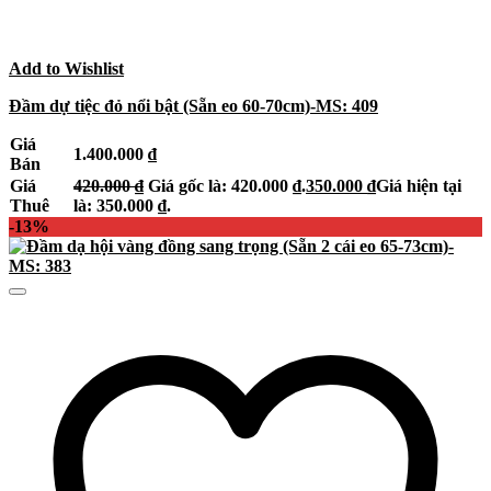
Add to Wishlist
Đầm dự tiệc đỏ nổi bật (Sẵn eo 60-70cm)-MS: 409
Giá
1.400.000
₫
Bán
Giá
420.000
₫
Giá gốc là: 420.000 ₫.
350.000
₫
Giá hiện tại
Thuê
là: 350.000 ₫.
-13%