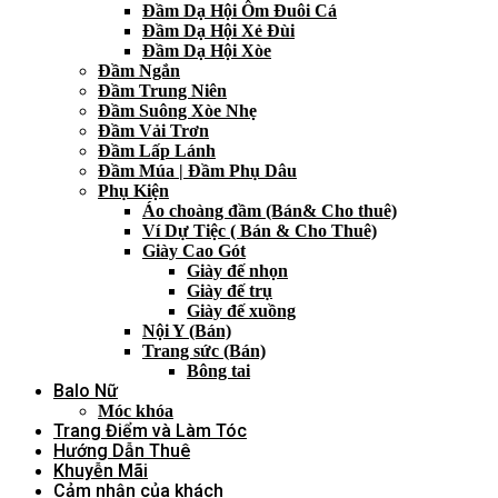
Đầm Dạ Hội Ôm Đuôi Cá
Đầm Dạ Hội Xẻ Đùi
Đầm Dạ Hội Xòe
Đầm Ngắn
Đầm Trung Niên
Đầm Suông Xòe Nhẹ
Đầm Vải Trơn
Đầm Lấp Lánh
Đầm Múa | Đầm Phụ Dâu
Phụ Kiện
Áo choàng đầm (Bán& Cho thuê)
Ví Dự Tiệc ( Bán & Cho Thuê)
Giày Cao Gót
Giày đế nhọn
Giày đế trụ
Giày đế xuồng
Nội Y (Bán)
Trang sức (Bán)
Bông tai
Balo Nữ
Móc khóa
Trang Điểm và Làm Tóc
Hướng Dẫn Thuê
Khuyễn Mãi
Cảm nhận của khách