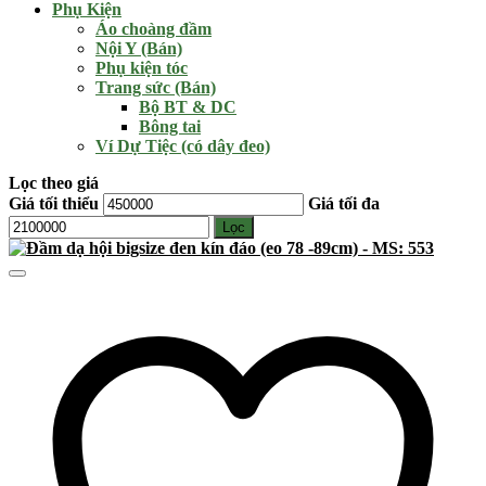
Phụ Kiện
Áo choàng đầm
Nội Y (Bán)
Phụ kiện tóc
Trang sức (Bán)
Bộ BT & DC
Bông tai
Ví Dự Tiệc (có dây đeo)
Lọc theo giá
Giá tối thiểu
Giá tối đa
Lọc