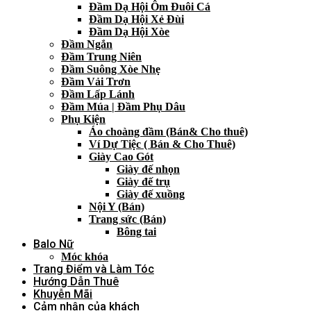
Đầm Dạ Hội Ôm Đuôi Cá
Đầm Dạ Hội Xẻ Đùi
Đầm Dạ Hội Xòe
Đầm Ngắn
Đầm Trung Niên
Đầm Suông Xòe Nhẹ
Đầm Vải Trơn
Đầm Lấp Lánh
Đầm Múa | Đầm Phụ Dâu
Phụ Kiện
Áo choàng đầm (Bán& Cho thuê)
Ví Dự Tiệc ( Bán & Cho Thuê)
Giày Cao Gót
Giày đế nhọn
Giày đế trụ
Giày đế xuồng
Nội Y (Bán)
Trang sức (Bán)
Bông tai
Balo Nữ
Móc khóa
Trang Điểm và Làm Tóc
Hướng Dẫn Thuê
Khuyễn Mãi
Cảm nhận của khách