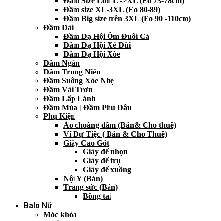
Đầm Size Lớn L ->XL (Eo 73-78cm)
Đầm size XL-3XL (Eo 80-89)
Đầm Big size trên 3XL (Eo 90 -110cm)
Đầm Dài
Đầm Dạ Hội Ôm Đuôi Cá
Đầm Dạ Hội Xẻ Đùi
Đầm Dạ Hội Xòe
Đầm Ngắn
Đầm Trung Niên
Đầm Suông Xòe Nhẹ
Đầm Vải Trơn
Đầm Lấp Lánh
Đầm Múa | Đầm Phụ Dâu
Phụ Kiện
Áo choàng đầm (Bán& Cho thuê)
Ví Dự Tiệc ( Bán & Cho Thuê)
Giày Cao Gót
Giày đế nhọn
Giày đế trụ
Giày đế xuồng
Nội Y (Bán)
Trang sức (Bán)
Bông tai
Balo Nữ
Móc khóa