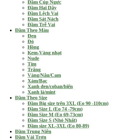
Đầm Cúp Ngực
Đầm Hai Dây
Đầm Lệch Vai
Đầm Sát Nách
Đầm Trễ Vai
Đầm Theo Màu
Đen
Đỏ
Hồng
Kem-Vàng nhạt
Nude
Tím
Trắng
Vàng/Nâu/Cam
Xám/Bạc
Xanh đen/coban/biển
Xanh lá/mint
Đầm Theo Size
Đầm Big size trên 3XL (Eo 90 -110cm)
Đầm Size L (Eo 74 -79cm)
Đầm Size M (Eo 69-73cm)
Đầm Size S (Nhỏ Nhất)
Đầm size XL-3XL (Eo 80-89)
Đầm Trung Niên
Đầm Vải Trơn