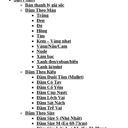
Bán thanh lý giá sốc
Đầm Theo Màu
Trắng
Đen
Đỏ
Hồng
Tím
Kem – Vàng nhạt
Vàng/Nâu/Cam
Nude
Xám bạc
Xanh đen/coban/biển
Xanh lá/mint
Đầm Theo Kiểu
Đầm Đuôi Tôm (Mullet)
Đầm Có Tay
Đầm Cổ Yếm
Đầm Cúp Ngực
Đầm Lệch Vai
Đầm Sát Nách
Đầm Trễ Vai
Đầm Theo Size
Đầm Size S (Nhỏ Nhất)
Đầm Size M (Eo 69-73cm)