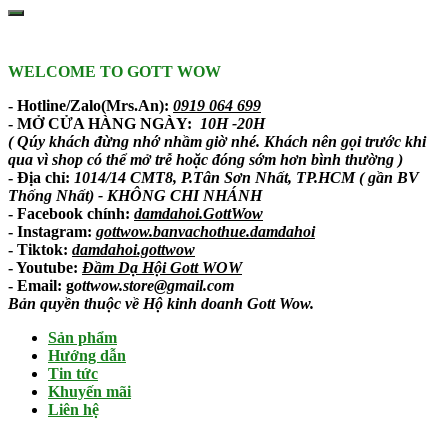
WELCOME TO GOTT WOW
- Hotline/Zalo(Mrs.An):
0919 064 699
- MỞ CỬA HÀNG NGÀY:
10H -20H
( Qúy khách đừng nhớ nhầm giờ nhé. Khách nên gọi trước khi
qua vì shop có thể mở trễ hoặc đóng sớm hơn bình thường )
- Địa chỉ:
1014/14 CMT8, P.Tân Sơn Nhất, TP.HCM ( gần BV
Thống Nhất) - KHÔNG CHI NHÁNH
-
Facebook chính
:
damdahoi.GottWow
-
Instagram
:
gottwow.banvachothue.damdahoi
-
Tiktok
:
damdahoi.gottwow
-
Youtube
:
Đầm Dạ Hội Gott WOW
- Email: g
ottwow.store@gmail.com
Bản quyền thuộc về Hộ kinh doanh Gott Wow.
Sản phẩm
Hướng dẫn
Tin tức
Khuyến mãi
Liên hệ