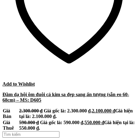
Add to Wishlist
Đầm dạ hội ôm đuôi cá kim sa đẹp sang ấn tượng (sẵn eo 60-
68cm) – MS: D605
Giá
2.300.000
₫
Giá gốc là: 2.300.000 ₫.
2.100.000
₫
Giá hiện
Bán
tại là: 2.100.000 ₫.
Giá
590.000
₫
Giá gốc là: 590.000 ₫.
550.000
₫
Giá hiện tại là:
Thuê
550.000 ₫.