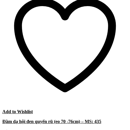
Add to Wishlist
Đầm dạ hội đen quyến rũ (eo 70 -76cm) – MS: 435