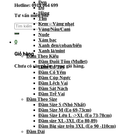
Đen
Hotline: 0919 064 699
Đỏ
Hồng
Tư vấn miễn phí
Tím
Kem – Vàng nhạt
Vàng/Nâu/Cam
Nude
Xám bạc
0
Xanh đen/coban/biển
Xanh lá/mint
Giỏ hàng
Đầm Theo Kiểu
Đầm Đuôi Tôm (Mullet)
Chưa có sản phẩm trong giỏ hàng.
Đầm Có Tay
Đầm Cổ Yếm
Đầm Cúp Ngực
Đầm Lệch Vai
Đầm Sát Nách
Đầm Trễ Vai
Đầm Theo Size
Đầm Size S (Nhỏ Nhất)
Đầm Size M (Eo 69-73cm)
Đầm Size Lớn L ->XL (Eo 73-78cm)
Đầm size XL-3XL (Eo 80-89)
Đầm Big size trên 3XL (Eo 90 -110cm)
Đầm Dài