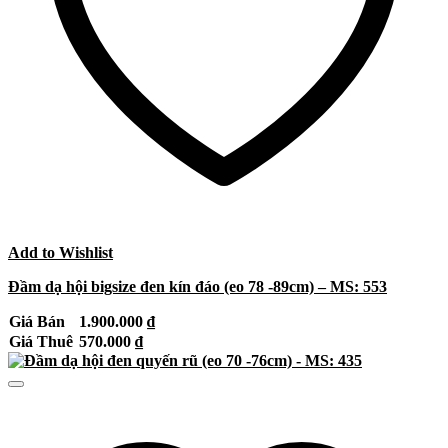
Add to Wishlist
Đầm dạ hội bigsize đen kín đáo (eo 78 -89cm) – MS: 553
Giá Bán
1.900.000
₫
Giá Thuê
570.000
₫