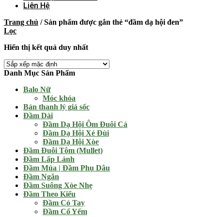
Liên Hệ
Trang chủ
/
Sản phẩm được gắn thẻ “đầm dạ hội đen”
Lọc
Hiển thị kết quả duy nhất
Danh Mục Sản Phẩm
Balo Nữ
Móc khóa
Bán thanh lý giá sốc
Đầm Dài
Đầm Dạ Hội Ôm Đuôi Cá
Đầm Dạ Hội Xẻ Đùi
Đầm Dạ Hội Xòe
Đầm Đuôi Tôm (Mullet)
Đầm Lấp Lánh
Đầm Múa | Đầm Phụ Dâu
Đầm Ngắn
Đầm Suông Xòe Nhẹ
Đầm Theo Kiểu
Đầm Có Tay
Đầm Cổ Yếm