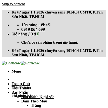
Skip to content
Kể từ ngày 1.1.2026 chuyển sang 1014/14 CMT8, P.Tân
Sơn Nhất, TP.HCM
10h sáng - 8h tối
0919 064 699
Giỏ hàng /
0
₫
0
Chưa có sản phẩm trong giỏ hàng.
Kể từ ngày 1.1.2026 chuyển sang 1014/14 CMT8, P.Tân
Sơn Nhất, TP.HCM
Menu
Trang Chủ
Thanh toán
Giới Thiệu
Sản Phẩm
khi nhận hàng
Bán thanh lý giá sốc
Đầm Theo Màu
Trắng