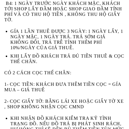
B4:
1 NGÀY TRƯỚC NGÀY KHÁCH MẶC, KHÁCH
TỚI SHOP LẤY ĐẦM HOẶC SHOP GIAO ĐẦM TÍNH
PHÍ VÀ CÓ THU HỘ TIỀN , KHÔNG THU HỘ GIẤY
TỜ.
GÍA 1 LẦN THUÊ ĐƯỢC 3 NGÀY: 1 NGÀY LẤY, 1
NGÀY MẶC, 1 NGÀY TRẢ. TRẢ SỚM GIÁ
KHÔNG ĐỔI, TRẢ TRỄ TÍNH THÊM PHÍ
10%/NGÀY CỦA GIÁ THUÊ.
KHI LẤY ĐỒ KHÁCH
TRẢ ĐỦ TIỀN THUÊ & CỌC
THẾ CHÂN.
CÓ 2 CÁCH CỌC THẾ CHÂN:
1- CỌC TIỀN:
KHÁCH ĐƯA THÊM TIỀN CỌC = GÍA
MUA – GIÁ THUÊ
2- CỌC GIẤY TỜ:
BẰNG LÁI XE HOẶC GIẤY TỜ XE
, SHOP KHÔNG NHẬN CỌC CMND
KHI NHẬN ĐỒ KHÁCH
KIỂM TRA KỸ
TÌNH
TRẠNG ĐỒ. NẾU ĐỒ TRẢ BỊ
PHÁT SINH RÁCH,