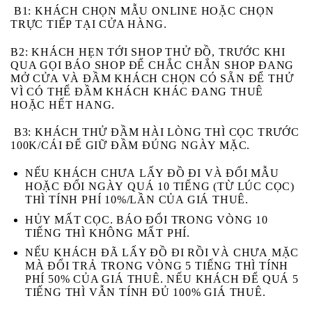
B1:
KHÁCH CHỌN MẪU ONLINE HOẶC CHỌN
TRỰC TIẾP TẠI CỬA HÀNG.
B2:
KHÁCH HẸN TỚI SHOP THỬ ĐỒ, TRƯỚC KHI
QUA GỌI BÁO SHOP ĐỂ CHẮC CHẮN SHOP ĐANG
MỞ CỬA VÀ ĐẦM KHÁCH CHỌN CÓ SẴN ĐỂ THỬ
VÌ CÓ THỂ ĐẦM KHÁCH KHÁC ĐANG THUÊ
HOẶC HẾT HANG.
B3
: KHÁCH THỬ ĐẦM HÀI LÒNG THÌ CỌC TRƯỚC
100K/CÁI ĐỂ GIỮ ĐẦM ĐÚNG NGÀY MẶC.
NẾU KHÁCH
CHƯA
LẤY ĐỒ ĐI VÀ
ĐỔI MẪU
HOẶC ĐỔI NGÀY
QUÁ 10 TIẾNG (TỪ LÚC CỌC)
THÌ TÍNH PHÍ 10%/LẦN CỦA GIÁ THUÊ.
HỦY MẤT CỌC
. BÁO ĐỔI TRONG VÒNG 10
TIẾNG THÌ KHÔNG MẤT PHÍ.
NẾU KHÁCH
ĐÃ
LẤY ĐỒ ĐI RỒI VÀ
CHƯA
MẶC
MÀ ĐỔI TRẢ
TRONG VÒNG 5 TIẾNG
THÌ TÍNH
PHÍ 50% CỦA GIÁ THUÊ. NẾU KHÁCH ĐỂ
QUÁ 5
TIẾNG
THÌ VẪN TÍNH ĐỦ 100% GIÁ THUÊ.