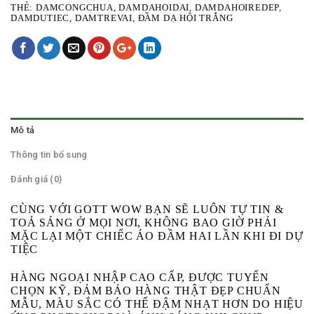
THẺ:
DAMCONGCHUA
,
DAMDAHOIDAI
,
DAMDAHOIREDEP
,
DAMDUTIEC
,
DAMTREVAI
,
ĐẦM DẠ HỘI TRẮNG
Mô tả
Thông tin bổ sung
Đánh giá (0)
CÙNG VỚI GOTT WOW BẠN SẼ LUÔN TỰ TIN &
TOẢ SÁNG Ở MỌI NƠI, KHÔNG BAO GIỜ PHẢI
MẶC LẠI MỘT CHIẾC ÁO ĐẦM HAI LẦN KHI ĐI DỰ
TIỆC
HÀNG NGOẠI NHẬP CAO CẤP, ĐƯỢC TUYỂN
CHỌN KỸ, ĐẢM BẢO HÀNG THẬT ĐẸP CHUẨN
MẪU, MÀU SẮC CÓ THỂ ĐẬM NHẠT HƠN DO HIỆU