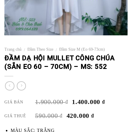
Trang chủ
Đầm Theo Size
Đầm Size M (Eo 69-73cm)
/
/
ĐẦM DẠ HỘI MULLET CÔNG CHÚA
(SẴN EO 60 – 70CM) – MS: 552
GIÁ
GIÁ
1.900.000
1.400.000
₫
₫
GIÁ BÁN
GỐC
HIỆN
LÀ:
TẠI
GIÁ
GIÁ
590.000
420.000
₫
₫
GIÁ THUÊ
1.900.000 ₫.
LÀ:
GỐC
HIỆN
1.400.000
LÀ:
TẠI
MÀU SẮC: TRẮNG