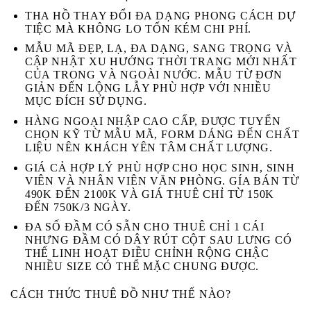
THA HỒ THAY ĐỔI ĐA DẠNG PHONG CÁCH DỰ
TIỆC MÀ KHÔNG LO TỐN KÉM CHI PHÍ.
MẪU MÃ ĐẸP, LẠ, ĐA DẠNG, SANG TRỌNG VÀ
CẬP NHẬT XU HƯỚNG THỜI TRANG MỚI NHẤT
CỦA TRONG VÀ NGOÀI NƯỚC. MẪU TỪ ĐƠN
GIẢN ĐẾN LỘNG LẪY PHÙ HỢP VỚI NHIỀU
MỤC ĐÍCH SỬ DỤNG.
HÀNG NGOẠI NHẬP CAO CẤP, ĐƯỢC TUYỂN
CHỌN KỸ TỪ MẪU MÃ, FORM DÁNG ĐẾN CHẤT
LIỆU NÊN KHÁCH YÊN TÂM CHẤT LƯỢNG.
GIÁ CẢ HỢP LÝ PHÙ HỢP CHO HỌC SINH, SINH
VIÊN VÀ NHÂN VIÊN VĂN PHÒNG. GÍA BÁN TỪ
490K ĐẾN 2100K VÀ GIÁ THUÊ CHỈ TỪ 150K
ĐẾN 750K/3 NGÀY.
ĐA SỐ ĐẦM CÓ SẴN CHO THUÊ CHỈ 1 CÁI
NHƯNG ĐẦM CÓ DÂY RÚT CỘT SAU LƯNG CÓ
THỂ LINH HOẠT ĐIỀU CHỈNH RỘNG CHẬC
NHIỀU SIZE CÓ THỂ MẶC CHUNG ĐƯỢC.
CÁCH THỨC THUÊ ĐỒ NHƯ THẾ NÀO?