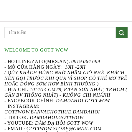
WELCOME TO GOTT WOW
- HOTLINE/ZALO(MRS.AN):
0919 064 699
- MỞ CỬA HÀNG NGÀY:
10H -20H
( QÚY KHÁCH ĐỪNG NHỚ NHẦM GIỜ NHÉ. KHÁCH
NÊN GỌI TRƯỚC KHI QUA VÌ SHOP CÓ THỂ MỞ TRỄ
HOẶC ĐÓNG SỚM HƠN BÌNH THƯỜNG )
- ĐỊA CHỈ:
1014/14 CMT8, P.TÂN SƠN NHẤT, TP.HCM (
GẦN BV THỐNG NHẤT) - KHÔNG CHI NHÁNH
-
FACEBOOK CHÍNH
:
DAMDAHOI.GOTTWOW
-
INSTAGRAM
:
GOTTWOW.BANVACHOTHUE.DAMDAHOI
-
TIKTOK
:
DAMDAHOI.GOTTWOW
-
YOUTUBE
:
ĐẦM DẠ HỘI GOTT WOW
- EMAIL: G
OTTWOW.STORE@GMAIL.COM