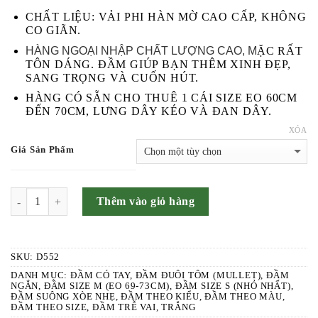
590.000 ₫.
LÀ:
CHẤT LIỆU: VẢI PHI HÀN MỜ CAO CẤP, KHÔNG
420.000 ₫.
CO GIÃN.
HÀNG NGOẠI NHẬP CHẤT LƯỢNG CAO, M
ẶC RẤT
TÔN DÁNG. ĐẦM GIÚP BẠN THÊM XINH ĐẸP,
SANG TRỌNG VÀ CUỐN HÚT.
HÀNG CÓ SẴN CHO THUÊ 1 CÁI SIZE EO 60CM
ĐẾN 70CM, LƯNG DÂY KÉO VÀ ĐAN DÂY.
XÓA
Giá Sản Phẩm
SỐ LƯỢNG
Thêm vào giỏ hàng
SKU:
D552
DANH MỤC:
ĐẦM CÓ TAY
,
ĐẦM ĐUÔI TÔM (MULLET)
,
ĐẦM
NGẮN
,
ĐẦM SIZE M (EO 69-73CM)
,
ĐẦM SIZE S (NHỎ NHẤT)
,
ĐẦM SUÔNG XÒE NHẸ
,
ĐẦM THEO KIỂU
,
ĐẦM THEO MÀU
,
ĐẦM THEO SIZE
,
ĐẦM TRỄ VAI
,
TRẮNG