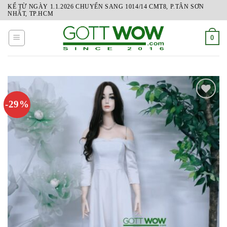
Skip
KỂ TỪ NGÀY 1.1.2026 CHUYỂN SANG 1014/14 CMT8, P.TÂN SƠN
NHẤT, TP.HCM
to
content
0
-29%
ADD
TO
WISHLIST