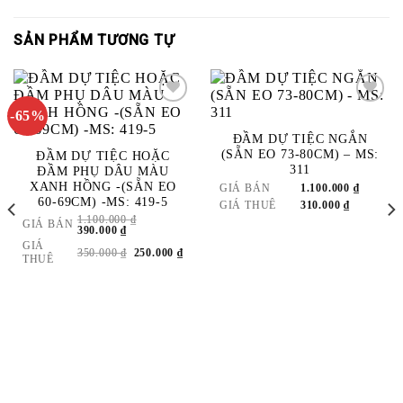
SẢN PHẨM TƯƠNG TỰ
-65%
ADD
ADD
ĐẦM DỰ TIỆC NGẮN
TO
TO
(SẴN EO 73-80CM) – MS:
ĐẦM DỰ TIỆC HOẶC
WISHLIST
WISHLIST
311
ĐẦM PHỤ DÂU MÀU
XANH HỒNG -(SẴN EO
GIÁ BÁN
1.100.000
₫
60-69CM) -MS: 419-5
GIÁ THUÊ
310.000
₫
1.100.000
₫
GIÁ BÁN
GIÁ
GIÁ
390.000
₫
GỐC
HIỆN
GIÁ
LÀ:
TẠI
GIÁ
GIÁ
350.000
₫
250.000
₫
THUÊ
1.100.000 ₫.
LÀ:
GỐC
HIỆN
390.000 ₫.
LÀ:
TẠI
350.000 ₫.
LÀ:
250.000 ₫.