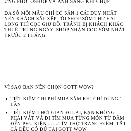
ỨNG PHOTOSHOP VÀ ÁNH SÁNG KHI CHỤP.
ĐA SỐ MỖI MẪU CHỈ CÓ SẴN 1 CÁI DUY NHẤT
NÊN KHÁCH SẮP XẾP TỚI SHOP SỚM THỬ HÀI
LÒNG THÌ CỌC GIỮ ĐỒ, TRÁNH BỊ KHÁCH KHÁC
THUÊ TRÙNG NGÀY. SHOP NHẬN CỌC SỚM NHẤT
TRƯỚC 2 THÁNG.
VÌ SAO BẠN NÊN CHỌN GOTT WOW?
TIẾT KIỆM CHI PHÍ MUA SẮM KHI CHỈ DÙNG 1
LẦN
TIẾT KIỆM THỜI GIAN ĐI LẠI, BẠN KHÔNG
PHẢI VẤT VẢ ĐI TÌM MUA TỪNG MÓN TỪ ĐẦM
ĐẾN PHỤ KIỆN,..…..TÌM THỢ TRANG ĐIỂM. TẤT
CẢ ĐỀU CÓ ĐỦ TẠI GOTT WOW