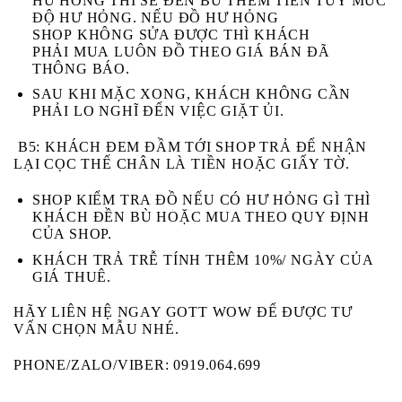
HƯ HỎNG
THÌ SẼ ĐỀN BÙ THÊM TIỀN TÙY MỨC
ĐỘ HƯ HỎNG. NẾU ĐỒ HƯ HỎNG
SHOP
KHÔNG
SỬA ĐƯỢC THÌ KHÁCH
PHẢI
MUA
LUÔN ĐỒ THEO GIÁ BÁN ĐÃ
THÔNG BÁO.
SAU KHI MẶC XONG, KHÁCH KHÔNG CẦN
PHẢI LO NGHĨ ĐẾN VIỆC GIẶT ỦI.
B5
: KHÁCH ĐEM ĐẦM TỚI SHOP TRẢ ĐỂ NHẬN
LẠI CỌC THẾ CHÂN LÀ TIỀN HOẶC GIẤY TỜ.
SHOP KIỂM TRA ĐỒ NẾU CÓ HƯ HỎNG GÌ THÌ
KHÁCH ĐỀN BÙ HOẶC MUA THEO QUY ĐỊNH
CỦA SHOP.
KHÁCH TRẢ TRỄ TÍNH THÊM 10%/ NGÀY CỦA
GIÁ THUÊ.
HÃY LIÊN HỆ NGAY GOTT WOW ĐỂ ĐƯỢC TƯ
VẤN CHỌN MẪU NHÉ.
PHONE/ZALO/VIBER: 0919.064.699