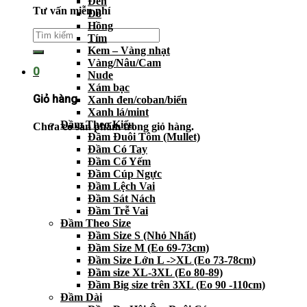
Đen
Tư vấn miễn phí
Đỏ
Hồng
Tím
Kem – Vàng nhạt
Vàng/Nâu/Cam
0
Nude
Xám bạc
Giỏ hàng
Xanh đen/coban/biển
Xanh lá/mint
Đầm Theo Kiểu
Chưa có sản phẩm trong giỏ hàng.
Đầm Đuôi Tôm (Mullet)
Đầm Có Tay
Đầm Cổ Yếm
Đầm Cúp Ngực
Đầm Lệch Vai
Đầm Sát Nách
Đầm Trễ Vai
Đầm Theo Size
Đầm Size S (Nhỏ Nhất)
Đầm Size M (Eo 69-73cm)
Đầm Size Lớn L ->XL (Eo 73-78cm)
Đầm size XL-3XL (Eo 80-89)
Đầm Big size trên 3XL (Eo 90 -110cm)
Đầm Dài