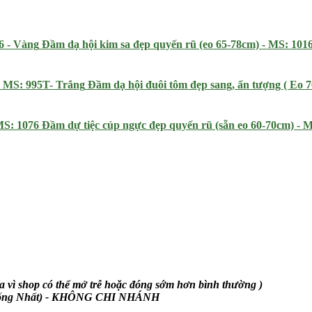
Đầm dạ hội kim sa đẹp quyến rũ (eo 65-78cm) - MS: 101
Đầm dạ hội đuôi tôm đẹp sang, ấn tượng ( Eo 
Đầm dự tiệc cúp ngực đẹp quyến rũ (sẵn eo 60-70cm) - 
 vì shop có thể mở trễ hoặc đóng sớm hơn bình thường )
Thống Nhất) - KHÔNG CHI NHÁNH