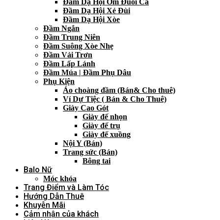
Đầm Dạ Hội Ôm Đuôi Cá
Đầm Dạ Hội Xẻ Đùi
Đầm Dạ Hội Xòe
Đầm Ngắn
Đầm Trung Niên
Đầm Suông Xòe Nhẹ
Đầm Vải Trơn
Đầm Lấp Lánh
Đầm Múa | Đầm Phụ Dâu
Phụ Kiện
Áo choàng đầm (Bán& Cho thuê)
Ví Dự Tiệc ( Bán & Cho Thuê)
Giày Cao Gót
Giày đế nhọn
Giày đế trụ
Giày đế xuồng
Nội Y (Bán)
Trang sức (Bán)
Bông tai
Balo Nữ
Móc khóa
Trang Điểm và Làm Tóc
Hướng Dẫn Thuê
Khuyễn Mãi
Cảm nhận của khách