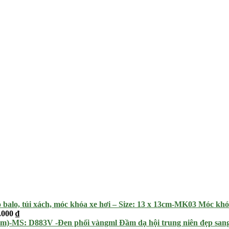
Móc khó
.000
₫
Đầm dạ hội trung niên đẹp san