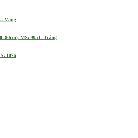
6 - Vàng
70 -80cm)- MS: 995T- Trắng
MS: 1076