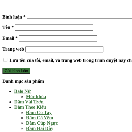
Bình luận
*
Tên
*
Email
*
Trang web
Lưu tên của tôi, email, và trang web trong trình duyệt này cho
Danh mục sản phẩm
Balo Nữ
Móc khóa
Đầm Vải Trơn
Đầm Theo Kiểu
Đầm Có Tay
Đầm Cổ Yếm
Đầm Cúp Ngực
Đầm Hai Dây