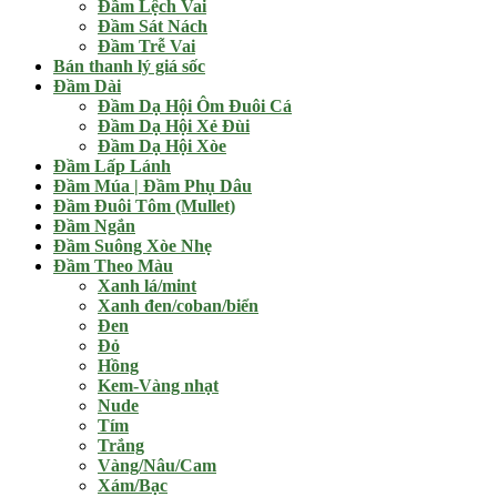
Đầm Lệch Vai
Đầm Sát Nách
Đầm Trễ Vai
Bán thanh lý giá sốc
Đầm Dài
Đầm Dạ Hội Ôm Đuôi Cá
Đầm Dạ Hội Xẻ Đùi
Đầm Dạ Hội Xòe
Đầm Lấp Lánh
Đầm Múa | Đầm Phụ Dâu
Đầm Đuôi Tôm (Mullet)
Đầm Ngắn
Đầm Suông Xòe Nhẹ
Đầm Theo Màu
Xanh lá/mint
Xanh đen/coban/biển
Đen
Đỏ
Hồng
Kem-Vàng nhạt
Nude
Tím
Trắng
Vàng/Nâu/Cam
Xám/Bạc