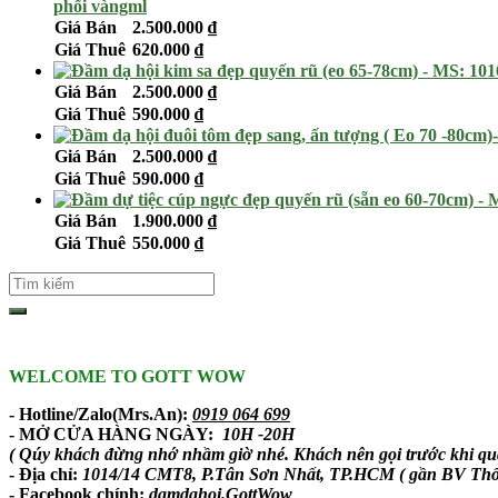
phối vàngml
Giá Bán
2.500.000
₫
Giá Thuê
620.000
₫
Giá Bán
2.500.000
₫
Giá Thuê
590.000
₫
Giá Bán
2.500.000
₫
Giá Thuê
590.000
₫
Giá Bán
1.900.000
₫
Giá Thuê
550.000
₫
WELCOME TO GOTT WOW
- Hotline/Zalo(Mrs.An):
0919 064 699
- MỞ CỬA HÀNG NGÀY:
10H -20H
( Qúy khách đừng nhớ nhầm giờ nhé. Khách nên gọi trước khi qua
- Địa chỉ:
1014/14 CMT8, P.Tân Sơn Nhất, TP.HCM ( gần BV 
-
Facebook chính
:
damdahoi.GottWow