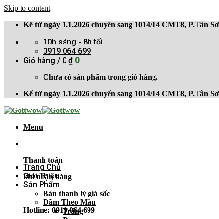
Skip to content
Kể từ ngày 1.1.2026 chuyển sang 1014/14 CMT8, P.Tân 
10h sáng - 8h tối
0919 064 699
Giỏ hàng /
0
₫
0
Chưa có sản phẩm trong giỏ hàng.
Kể từ ngày 1.1.2026 chuyển sang 1014/14 CMT8, P.Tân 
Menu
Thanh toán
Trang Chủ
Giới Thiệu
khi nhận hàng
Sản Phẩm
Bán thanh lý giá sốc
Đầm Theo Màu
Hotline: 0919 064 699
Trắng