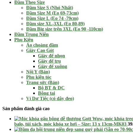
Đầm Theo Size
Đầm Size S (Nhỏ Nhất)
Đầm Size M (Eo 69-73cm)
Đầm Size L (Eo 74 -79cm)
Đầm size XL-3XL (Eo 80-89)
Đầm Big size trên 3XL (Eo 90 -110cm)
Đầm Trung Niên
Phụ Kiện
Áo choàng đầm
Giày Cao Gót
Giày đế nhọn
Giày đế trụ
Giày đế xuồng
Nội Y (Bán)
Phụ kiện tóc
Trang sức (Bán)
Bộ BT & DC
Bông tai
Ví Dự Tiệc (có dây đeo)
Sản phẩm đánh giá cao
balo, túi xách, móc khóa xe hơi – Size: 13 x 13cm-MK03
39