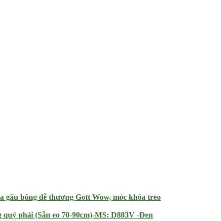
a gấu bông dễ thương Gott Wow, móc khóa treo
g quý phái (Sẵn eo 70-90cm)-MS: D883V -Đen