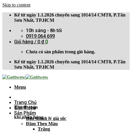
Skip to content
Kể từ ngày 1.1.2026 chuyển sang 1014/14 CMT8, P.Tân
Sơn Nhất, TP.HCM
10h sáng - 8h tối
0919 064 699
Giỏ hàng /
0
₫
0
Chưa có sản phẩm trong giỏ hàng.
Kể từ ngày 1.1.2026 chuyển sang 1014/14 CMT8, P.Tân
Sơn Nhất, TP.HCM
Menu
Trang Chủ
Thanh toán
Giới Thiệu
Sản Phẩm
khi nhận hàng
Bán thanh lý giá sốc
Đầm Theo Màu
Trắng