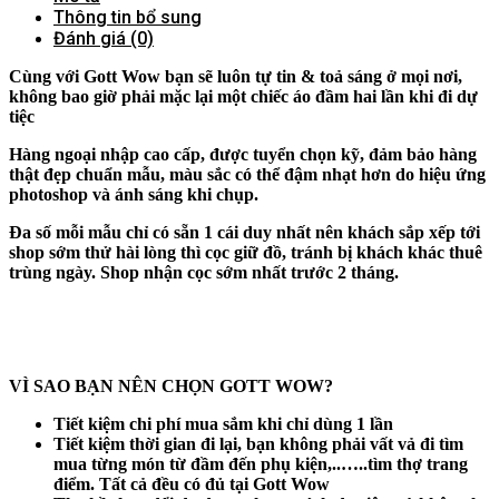
Thông tin bổ sung
Đánh giá (0)
Cùng với Gott Wow bạn sẽ luôn tự tin & toả sáng ở mọi nơi,
không bao giờ phải mặc lại một chiếc áo đầm hai lần khi đi dự
tiệc
Hàng ngoại nhập cao cấp, được tuyển chọn kỹ, đảm bảo hàng
thật đẹp chuẩn mẫu, màu sắc có thể đậm nhạt hơn do hiệu ứng
photoshop và ánh sáng khi chụp.
Đa số mỗi mẫu chỉ có sẵn 1 cái duy nhất nên khách sắp xếp tới
shop sớm thử hài lòng thì cọc giữ đồ, tránh bị khách khác thuê
trùng ngày. Shop nhận cọc sớm nhất trước 2 tháng.
VÌ SAO BẠN NÊN CHỌN GOTT WOW?
Tiết kiệm chi phí mua sắm khi chỉ dùng 1 lần
Tiết kiệm thời gian đi lại, bạn không phải vất vả đi tìm
mua từng món từ đầm đến phụ kiện,..…..tìm thợ trang
điểm. Tất cả đều có đủ tại Gott Wow