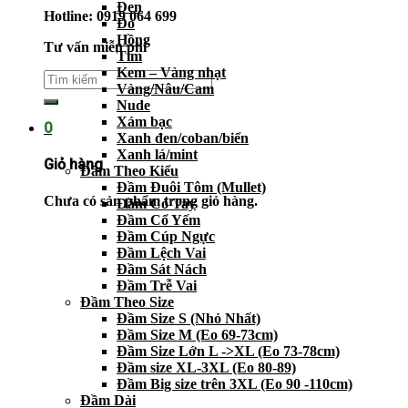
Đen
Hotline: 0919 064 699
Đỏ
Hồng
Tư vấn miễn phí
Tím
Kem – Vàng nhạt
Vàng/Nâu/Cam
Nude
Xám bạc
0
Xanh đen/coban/biển
Xanh lá/mint
Giỏ hàng
Đầm Theo Kiểu
Đầm Đuôi Tôm (Mullet)
Chưa có sản phẩm trong giỏ hàng.
Đầm Có Tay
Đầm Cổ Yếm
Đầm Cúp Ngực
Đầm Lệch Vai
Đầm Sát Nách
Đầm Trễ Vai
Đầm Theo Size
Đầm Size S (Nhỏ Nhất)
Đầm Size M (Eo 69-73cm)
Đầm Size Lớn L ->XL (Eo 73-78cm)
Đầm size XL-3XL (Eo 80-89)
Đầm Big size trên 3XL (Eo 90 -110cm)
Đầm Dài