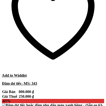
Add to Wishlist
Đầm dự tiệc- MS: 343
Giá Bán
800.000
₫
Giá Thuê
250.000
₫
-65%