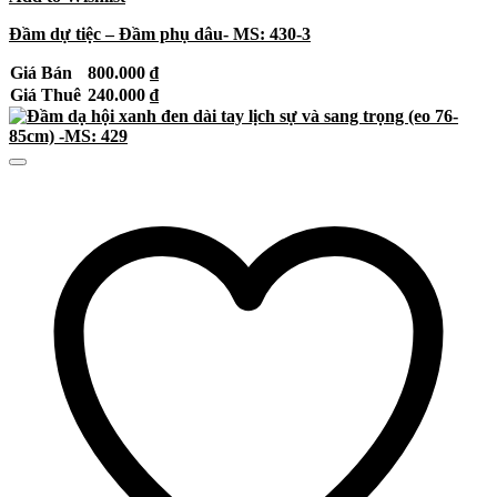
Đầm dự tiệc – Đầm phụ dâu- MS: 430-3
Giá Bán
800.000
₫
Giá Thuê
240.000
₫