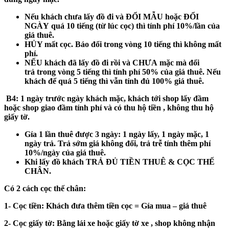
Nếu khách
chưa
lấy đồ đi và
ĐỔI MẪU hoặc ĐỔI
NGÀY
quá 10 tiếng (từ lúc cọc) thì tính phí 10%/lần của
giá thuê.
HỦY mất cọc
. Báo đổi trong vòng 10 tiếng thì không mất
phí.
NẾU khách
đã
lấy đồ đi rồi và
CHƯA
mặc mà đổi
trả
trong vòng 5 tiếng
thì tính phí 50% của giá thuê. Nếu
khách để
quá 5 tiếng
thì vẫn tính đủ 100% giá thuê.
B4:
1 ngày trước ngày khách mặc, khách tới shop lấy đầm
hoặc shop giao đầm tính phí và có thu hộ tiền , không thu hộ
giấy tờ.
Gía 1 lần thuê được 3 ngày: 1 ngày lấy, 1 ngày mặc, 1
ngày trả. Trả sớm giá không đổi, trả trễ tính thêm phí
10%/ngày của giá thuê.
Khi lấy đồ khách
TRẢ ĐỦ TIỀN THUÊ & CỌC THẾ
CHÂN.
Có 2 cách cọc thế chân:
1- Cọc tiền:
Khách đưa thêm tiền cọc = Gía mua – giá thuê
2- Cọc giấy tờ:
Bằng lái xe hoặc giấy tờ xe , shop không nhận