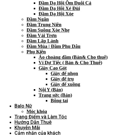
Đầm Dạ Hội Ôm Đuôi Cá
Đầm Dạ Hội Xẻ Đùi
Đầm Dạ Hội Xòe
Đầm Ngắn
Đầm Trung Niên
Đầm Suông Xòe Nhẹ
Đầm Vải Trơn
Đầm Lấp Lánh
Đầm Múa | Đầm Phụ Dâu
Phụ Kiện
Áo choàng đầm (Bán& Cho thuê)
Ví Dự Tiệc ( Bán & Cho Thuê)
Giày Cao Gót
Giày đế nhọn
Giày đế trụ
Giày đế xuồng
Nội Y (Bán)
Trang sức (Bán)
Bông tai
Balo Nữ
Móc khóa
Trang Điểm và Làm Tóc
Hướng Dẫn Thuê
Khuyễn Mãi
Cảm nhận của khách