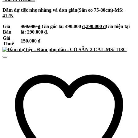
Đầm dự tiệc nhẹ nhàng và đơn giản(Sẵn eo 75-80cm)-MS:
412N
Giá
490.000
₫
Giá gốc là: 490.000 ₫.
290.000
₫
Giá hiện tại
Bán
là: 290.000 ₫.
Giá
150.000
₫
Thuê