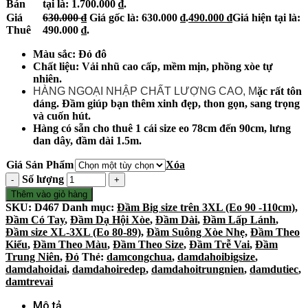
Bán
tại là: 1.700.000 ₫.
Giá
630.000
₫
Giá gốc là: 630.000 ₫.
490.000
₫
Giá hiện tại là:
Thuê
490.000 ₫.
Màu sắc: Đỏ đô
Chất liệu: Vải nhũ cao cấp, mềm mịn, phồng xòe tự
nhiên.
HÀNG NGOẠI NHẬP CHẤT LƯỢNG CAO, M
ặc rất tôn
dáng. Đầm giúp bạn thêm xinh đẹp, thon gọn, sang trọng
và cuốn hút.
Hàng có sẵn cho thuê 1 cái size eo 78cm đến 90cm, lưng
dan dây, đầm dài 1.5m.
Giá Sản Phẩm
Xóa
Số lượng
Thêm vào giỏ hàng
SKU:
D467
Danh mục:
Đầm Big size trên 3XL (Eo 90 -110cm)
,
Đầm Có Tay
,
Đầm Dạ Hội Xòe
,
Đầm Dài
,
Đầm Lấp Lánh
,
Đầm size XL-3XL (Eo 80-89)
,
Đầm Suông Xòe Nhẹ
,
Đầm Theo
Kiểu
,
Đầm Theo Màu
,
Đầm Theo Size
,
Đầm Trễ Vai
,
Đầm
Trung Niên
,
Đỏ
Thẻ:
damcongchua
,
damdahoibigsize
,
damdahoidai
,
damdahoiredep
,
damdahoitrungnien
,
damdutiec
,
damtrevai
Mô tả