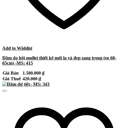
Add to Wishlist
Đầm dạ hội mullet thiết kế mới lạ và đẹp sang trọng (eo 60-
65cm) -MS: 415
Giá Bán
1.500.000
₫
Giá Thuê
420.000
₫