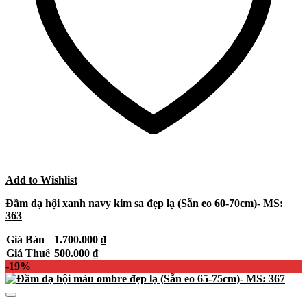
Add to Wishlist
Đầm dạ hội xanh navy kim sa đẹp lạ (Sẵn eo 60-70cm)- MS:
363
Giá Bán
1.700.000
₫
Giá Thuê
500.000
₫
-19%