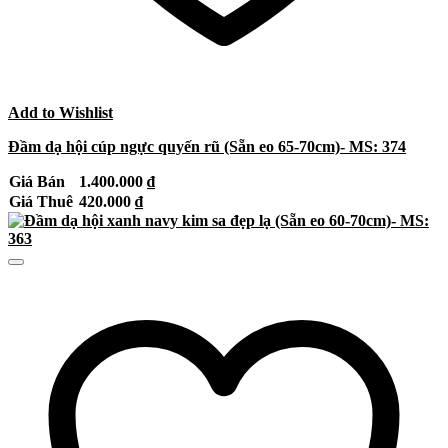
Add to Wishlist
Đầm dạ hội cúp ngực quyến rũ (Sẵn eo 65-70cm)- MS: 374
Giá Bán
1.400.000
₫
Giá Thuê
420.000
₫