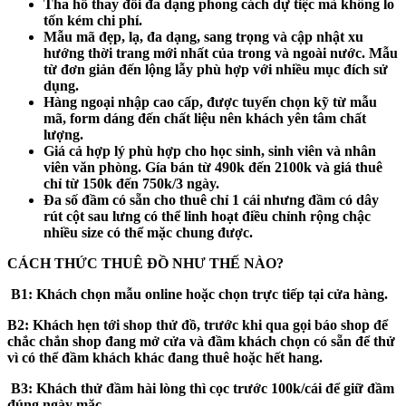
Tha hồ thay đổi đa dạng phong cách dự tiệc mà không lo
tốn kém chi phí.
Mẫu mã đẹp, lạ, đa dạng, sang trọng và cập nhật xu
hướng thời trang mới nhất của trong và ngoài nước. Mẫu
từ đơn giản đến lộng lẫy phù hợp với nhiều mục đích sử
dụng.
Hàng ngoại nhập cao cấp, được tuyển chọn kỹ từ mẫu
mã, form dáng đến chất liệu nên khách yên tâm chất
lượng.
Giá cả hợp lý phù hợp cho học sinh, sinh viên và nhân
viên văn phòng. Gía bán từ 490k đến 2100k và giá thuê
chỉ từ 150k đến 750k/3 ngày.
Đa số đầm có sẵn cho thuê chỉ 1 cái nhưng đầm có dây
rút cột sau lưng có thể linh hoạt điều chỉnh rộng chậc
nhiều size có thể mặc chung được.
CÁCH THỨC THUÊ ĐỒ NHƯ THẾ NÀO?
B1:
Khách chọn mẫu online hoặc chọn trực tiếp tại cửa hàng.
B2:
Khách hẹn tới shop thử đồ, trước khi qua gọi báo shop để
chắc chắn shop đang mở cửa và đầm khách chọn có sẵn để thử
vì có thể đầm khách khác đang thuê hoặc hết hang.
B3
: Khách thử đầm hài lòng thì cọc trước 100k/cái để giữ đầm
đúng ngày mặc.