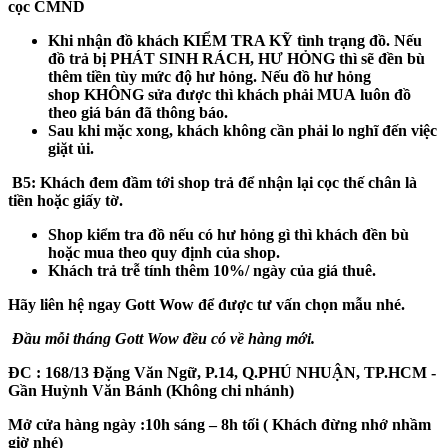
cọc CMND
Khi nhận đồ khách
KIỂM TRA KỸ
tình trạng đồ. Nếu
đồ trả bị
PHÁT SINH RÁCH, HƯ HỎNG
thì sẽ đền bù
thêm tiền tùy mức độ hư hỏng. Nếu đồ hư hỏng
shop
KHÔNG
sửa được thì khách phải
MUA
luôn đồ
theo giá bán đã thông báo.
Sau khi mặc xong, khách không cần phải lo nghĩ đến việc
giặt ủi.
B5
: Khách đem đầm tới shop trả để nhận lại cọc thế chân là
tiền hoặc giấy tờ.
Shop kiểm tra đồ nếu có hư hỏng gì thì khách đền bù
hoặc mua theo quy định của shop.
Khách trả trễ tính thêm 10%/ ngày của giá thuê.
Hãy liên hệ ngay Gott Wow để được tư vấn chọn mẫu nhé.
Đầu mỗi tháng Gott Wow đều có về hàng mới.
ĐC :
168/13 Đặng Văn Ngữ, P.14, Q.PHÚ NHUẬN, TP.HCM
-
Gần Huỳnh Văn Bánh (Không chi nhánh)
Mở cửa hàng ngày :
10h sáng – 8h tối ( Khách đừng nhớ nhầm
giờ nhé)