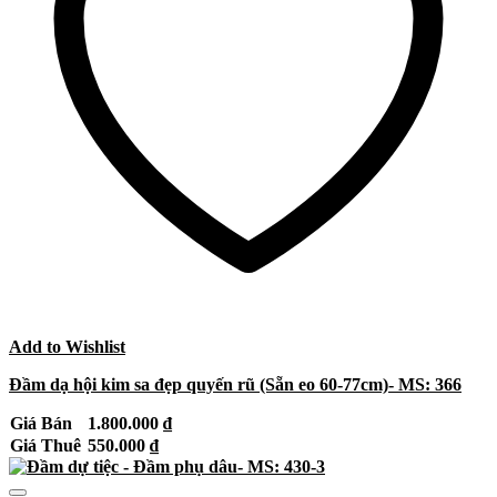
Add to Wishlist
Đầm dạ hội kim sa đẹp quyến rũ (Sẵn eo 60-77cm)- MS: 366
Giá Bán
1.800.000
₫
Giá Thuê
550.000
₫