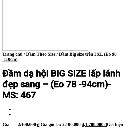
Trang chủ
/
Đầm Theo Size
/
Đầm Big size trên 3XL (Eo 90
-110cm)
Đầm dạ hội BIG SIZE lấp lánh
đẹp sang – (Eo 78 -94cm)-
MS: 467
Giá
2.100.000
₫
Giá gốc là: 2.100.000 ₫.
1.700.000
₫
Giá hiện