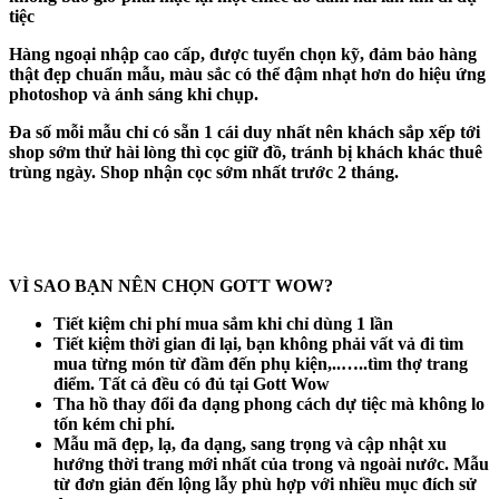
tiệc
Hàng ngoại nhập cao cấp, được tuyển chọn kỹ, đảm bảo hàng
thật đẹp chuẩn mẫu, màu sắc có thể đậm nhạt hơn do hiệu ứng
photoshop và ánh sáng khi chụp.
Đa số mỗi mẫu chỉ có sẵn 1 cái duy nhất nên khách sắp xếp tới
shop sớm thử hài lòng thì cọc giữ đồ, tránh bị khách khác thuê
trùng ngày. Shop nhận cọc sớm nhất trước 2 tháng.
VÌ SAO BẠN NÊN CHỌN GOTT WOW?
Tiết kiệm chi phí mua sắm khi chỉ dùng 1 lần
Tiết kiệm thời gian đi lại, bạn không phải vất vả đi tìm
mua từng món từ đầm đến phụ kiện,..…..tìm thợ trang
điểm. Tất cả đều có đủ tại Gott Wow
Tha hồ thay đổi đa dạng phong cách dự tiệc mà không lo
tốn kém chi phí.
Mẫu mã đẹp, lạ, đa dạng, sang trọng và cập nhật xu
hướng thời trang mới nhất của trong và ngoài nước. Mẫu
từ đơn giản đến lộng lẫy phù hợp với nhiều mục đích sử