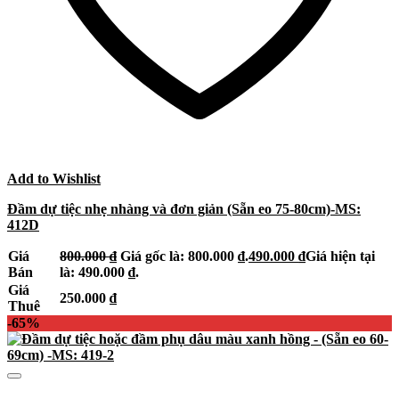
Add to Wishlist
Đầm dự tiệc nhẹ nhàng và đơn giản (Sẵn eo 75-80cm)-MS:
412D
Giá
800.000
₫
Giá gốc là: 800.000 ₫.
490.000
₫
Giá hiện tại
Bán
là: 490.000 ₫.
Giá
250.000
₫
Thuê
-65%