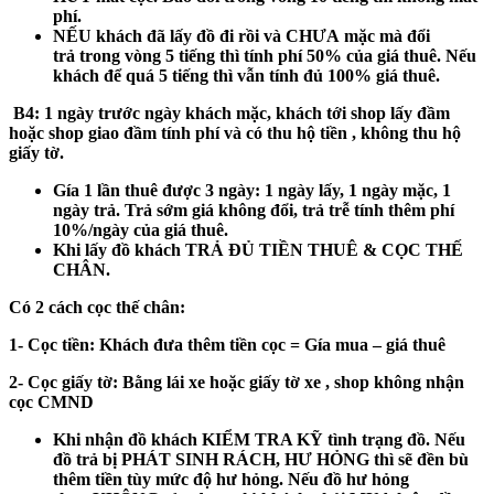
phí.
NẾU khách
đã
lấy đồ đi rồi và
CHƯA
mặc mà đổi
trả
trong vòng 5 tiếng
thì tính phí 50% của giá thuê. Nếu
khách để
quá 5 tiếng
thì vẫn tính đủ 100% giá thuê.
B4:
1 ngày trước ngày khách mặc, khách tới shop lấy đầm
hoặc shop giao đầm tính phí và có thu hộ tiền , không thu hộ
giấy tờ.
Gía 1 lần thuê được 3 ngày: 1 ngày lấy, 1 ngày mặc, 1
ngày trả. Trả sớm giá không đổi, trả trễ tính thêm phí
10%/ngày của giá thuê.
Khi lấy đồ khách
TRẢ ĐỦ TIỀN THUÊ & CỌC THẾ
CHÂN.
Có 2 cách cọc thế chân:
1- Cọc tiền:
Khách đưa thêm tiền cọc = Gía mua – giá thuê
2- Cọc giấy tờ:
Bằng lái xe hoặc giấy tờ xe , shop không nhận
cọc CMND
Khi nhận đồ khách
KIỂM TRA KỸ
tình trạng đồ. Nếu
đồ trả bị
PHÁT SINH RÁCH, HƯ HỎNG
thì sẽ đền bù
thêm tiền tùy mức độ hư hỏng. Nếu đồ hư hỏng