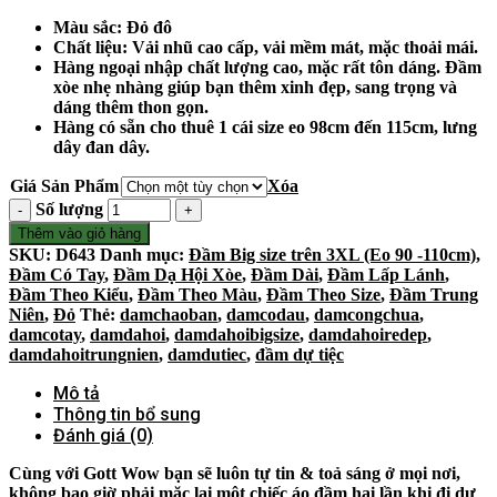
Màu sắc: Đỏ đô
Chất liệu: Vải nhũ cao cấp, vải mềm mát, mặc thoải mái.
Hàng ngoại nhập chất lượng cao, mặc rất tôn dáng. Đầm
xòe nhẹ nhàng giúp bạn thêm xinh đẹp, sang trọng và
dáng thêm thon gọn.
Hàng có sẵn cho thuê 1 cái size eo 98cm đến 115cm, lưng
dây đan dây.
Giá Sản Phẩm
Xóa
Số lượng
Thêm vào giỏ hàng
SKU:
D643
Danh mục:
Đầm Big size trên 3XL (Eo 90 -110cm)
,
Đầm Có Tay
,
Đầm Dạ Hội Xòe
,
Đầm Dài
,
Đầm Lấp Lánh
,
Đầm Theo Kiểu
,
Đầm Theo Màu
,
Đầm Theo Size
,
Đầm Trung
Niên
,
Đỏ
Thẻ:
damchaoban
,
damcodau
,
damcongchua
,
damcotay
,
damdahoi
,
damdahoibigsize
,
damdahoiredep
,
damdahoitrungnien
,
damdutiec
,
đầm dự tiệc
Mô tả
Thông tin bổ sung
Đánh giá (0)
Cùng với Gott Wow bạn sẽ luôn tự tin & toả sáng ở mọi nơi,
không bao giờ phải mặc lại một chiếc áo đầm hai lần khi đi dự