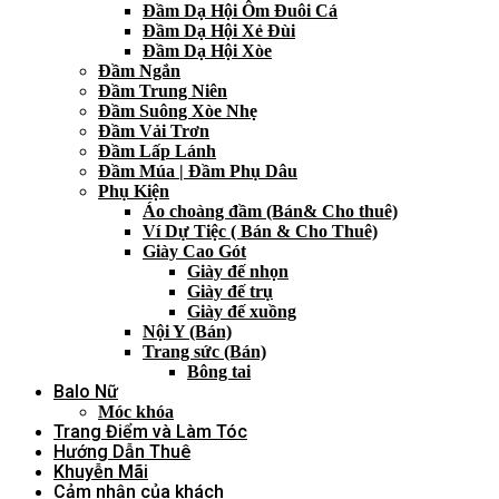
Đầm Dạ Hội Ôm Đuôi Cá
Đầm Dạ Hội Xẻ Đùi
Đầm Dạ Hội Xòe
Đầm Ngắn
Đầm Trung Niên
Đầm Suông Xòe Nhẹ
Đầm Vải Trơn
Đầm Lấp Lánh
Đầm Múa | Đầm Phụ Dâu
Phụ Kiện
Áo choàng đầm (Bán& Cho thuê)
Ví Dự Tiệc ( Bán & Cho Thuê)
Giày Cao Gót
Giày đế nhọn
Giày đế trụ
Giày đế xuồng
Nội Y (Bán)
Trang sức (Bán)
Bông tai
Balo Nữ
Móc khóa
Trang Điểm và Làm Tóc
Hướng Dẫn Thuê
Khuyễn Mãi
Cảm nhận của khách