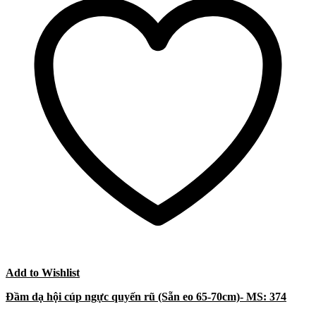
Add to Wishlist
Đầm dạ hội cúp ngực quyến rũ (Sẵn eo 65-70cm)- MS: 374