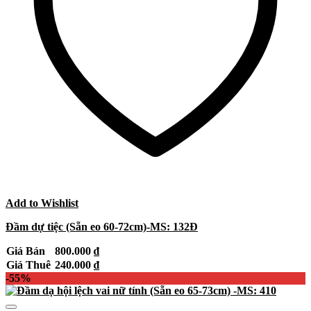
Add to Wishlist
Đầm dự tiệc (Sẵn eo 60-72cm)-MS: 132Đ
Giá Bán
800.000
₫
Giá Thuê
240.000
₫
-55%