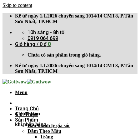
Skip to content
Kể từ ngày 1.1.2026 chuyển sang 1014/14 CMT8, P.Tân
Sơn Nhất, TP.HCM
10h sáng - 8h tối
0919 064 699
Giỏ hàng /
0
₫
0
Chưa có sản phẩm trong giỏ hàng.
Kể từ ngày 1.1.2026 chuyển sang 1014/14 CMT8, P.Tân
Sơn Nhất, TP.HCM
Menu
Trang Chủ
Thanh toán
Giới Thiệu
Sản Phẩm
khi nhận hàng
Bán thanh lý giá sốc
Đầm Theo Màu
Trắng