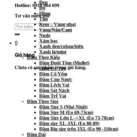
Đen
Hotline: 0919 064 699
Đỏ
Hồng
Tư vấn miễn phí
Tím
Kem – Vàng nhạt
Vàng/Nâu/Cam
Nude
Xám bạc
0
Xanh đen/coban/biển
Xanh lá/mint
Giỏ hàng
Đầm Theo Kiểu
Đầm Đuôi Tôm (Mullet)
Chưa có sản phẩm trong giỏ hàng.
Đầm Có Tay
Đầm Cổ Yếm
Đầm Cúp Ngực
Đầm Lệch Vai
Đầm Sát Nách
Đầm Trễ Vai
Đầm Theo Size
Đầm Size S (Nhỏ Nhất)
Đầm Size M (Eo 69-73cm)
Đầm Size Lớn L ->XL (Eo 73-78cm)
Đầm size XL-3XL (Eo 80-89)
Đầm Big size trên 3XL (Eo 90 -110cm)
Đầm Dài