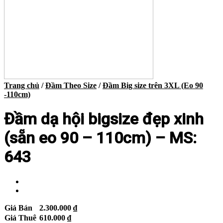
Trang chủ
/
Đầm Theo Size
/
Đầm Big size trên 3XL (Eo 90
-110cm)
Đầm dạ hội bigsize đẹp xinh
(sẵn eo 90 – 110cm) – MS:
643
Giá Bán
2.300.000
₫
Giá Thuê
610.000
₫