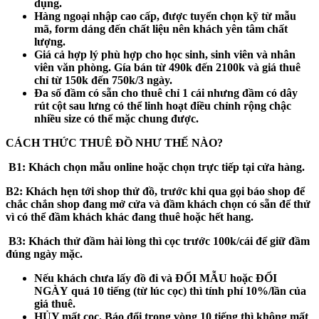
dụng.
Hàng ngoại nhập cao cấp, được tuyển chọn kỹ từ mẫu
mã, form dáng đến chất liệu nên khách yên tâm chất
lượng.
Giá cả hợp lý phù hợp cho học sinh, sinh viên và nhân
viên văn phòng. Gía bán từ 490k đến 2100k và giá thuê
chỉ từ 150k đến 750k/3 ngày.
Đa số đầm có sẵn cho thuê chỉ 1 cái nhưng đầm có dây
rút cột sau lưng có thể linh hoạt điều chỉnh rộng chậc
nhiều size có thể mặc chung được.
CÁCH THỨC THUÊ ĐỒ NHƯ THẾ NÀO?
B1:
Khách chọn mẫu online hoặc chọn trực tiếp tại cửa hàng.
B2:
Khách hẹn tới shop thử đồ, trước khi qua gọi báo shop để
chắc chắn shop đang mở cửa và đầm khách chọn có sẵn để thử
vì có thể đầm khách khác đang thuê hoặc hết hang.
B3
: Khách thử đầm hài lòng thì cọc trước 100k/cái để giữ đầm
đúng ngày mặc.
Nếu khách
chưa
lấy đồ đi và
ĐỔI MẪU hoặc ĐỔI
NGÀY
quá 10 tiếng (từ lúc cọc) thì tính phí 10%/lần của
giá thuê.
HỦY mất cọc
. Báo đổi trong vòng 10 tiếng thì không mất