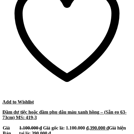
Add to Wishlist
Đầm dự tiệc hoặc đầm phụ dâu màu xanh hồng – (Sẵn eo 63-
73cm) MS: 419-3
Giá
1.100.000
₫
Giá gốc là: 1.100.000 ₫.
390.000
₫
Giá hiện
Bán
tại là: 390.000 ₫.