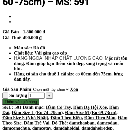
60 -75cm) – MS: 591
Giá Bán
1.800.000
₫
Giá Thuê
490.000
₫
Màu sắc: Đỏ đô
Chất liệu: Vải gấm cao cấp
HÀNG NGOẠI NHẬP CHẤT LƯỢNG CAO, M
ặc rất tôn
dáng. Đầm giúp bạn thêm xinh đẹp, sang trọng và cuốn
hút.
Hàng có sẵn cho thuê 1 cái size eo 60cm đến 75cm, lưng
đan dây.
Giá Sản Phẩm
Xóa
Số lượng
Thêm vào giỏ hàng
SKU:
591
Danh mục:
Đầm Có Tay
,
Đầm Dạ Hội Xòe
,
Đầm
Dài
,
Đầm Size L (Eo 74 -79cm)
,
Đầm Size M (Eo 69-73cm)
,
Đầm Size S (Nhỏ Nhất)
,
Đầm Theo Kiểu
,
Đầm Theo Màu
,
Đầm
Theo Size
,
Đầm Trễ Vai
,
Đỏ
Thẻ:
damchaoban
,
damcodau
,
damcongchua
,
damcotay
,
damdahoidai
,
damdahoiredep
,