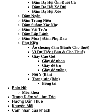
Đầm Dạ Hội Ôm Đuôi Cá
Đầm Dạ Hội Xẻ Đùi
Đầm Dạ Hội Xòe
Đầm Ngắn
Đầm Trung Niên
Đầm Suông Xòe Nhẹ
Đầm Vải Trơn
Đầm Lấp Lánh
Đầm Múa | Đầm Phụ Dâu
Phụ Kiện
Áo choàng đầm (Bán& Cho thuê)
Ví Dự Tiệc ( Bán & Cho Thuê)
Giày Cao Gót
Giày đế nhọn
Giày đế trụ
Giày đế xuồng
Nội Y (Bán)
Trang sức (Bán)
Bông tai
Balo Nữ
Móc khóa
Trang Điểm và Làm Tóc
Hướng Dẫn Thuê
Khuyễn Mãi
Cảm nhận của khách