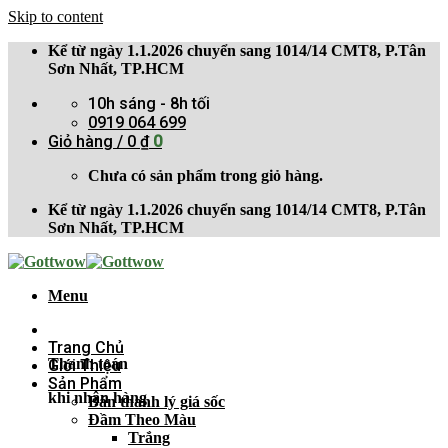
Skip to content
Kể từ ngày 1.1.2026 chuyển sang 1014/14 CMT8, P.Tân
Sơn Nhất, TP.HCM
10h sáng - 8h tối
0919 064 699
Giỏ hàng /
0
₫
0
Chưa có sản phẩm trong giỏ hàng.
Kể từ ngày 1.1.2026 chuyển sang 1014/14 CMT8, P.Tân
Sơn Nhất, TP.HCM
Menu
Trang Chủ
Thanh toán
Giới Thiệu
Sản Phẩm
khi nhận hàng
Bán thanh lý giá sốc
Đầm Theo Màu
Trắng