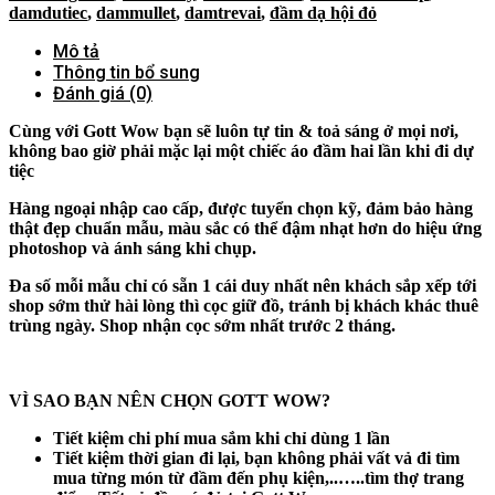
damdutiec
,
dammullet
,
damtrevai
,
đầm dạ hội đỏ
Mô tả
Thông tin bổ sung
Đánh giá (0)
Cùng với Gott Wow bạn sẽ luôn tự tin & toả sáng ở mọi nơi,
không bao giờ phải mặc lại một chiếc áo đầm hai lần khi đi dự
tiệc
Hàng ngoại nhập cao cấp, được tuyển chọn kỹ, đảm bảo hàng
thật đẹp chuẩn mẫu, màu sắc có thể đậm nhạt hơn do hiệu ứng
photoshop và ánh sáng khi chụp.
Đa số mỗi mẫu chỉ có sẵn 1 cái duy nhất nên khách sắp xếp tới
shop sớm thử hài lòng thì cọc giữ đồ, tránh bị khách khác thuê
trùng ngày. Shop nhận cọc sớm nhất trước 2 tháng.
VÌ SAO BẠN NÊN CHỌN GOTT WOW?
Tiết kiệm chi phí mua sắm khi chỉ dùng 1 lần
Tiết kiệm thời gian đi lại, bạn không phải vất vả đi tìm
mua từng món từ đầm đến phụ kiện,..…..tìm thợ trang