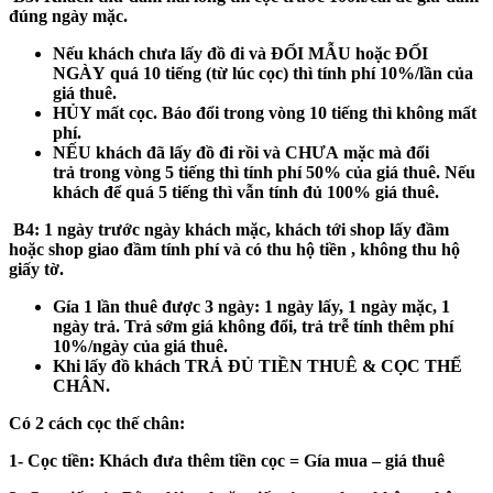
đúng ngày mặc.
Nếu khách
chưa
lấy đồ đi và
ĐỔI MẪU hoặc ĐỔI
NGÀY
quá 10 tiếng (từ lúc cọc) thì tính phí 10%/lần của
giá thuê.
HỦY mất cọc
. Báo đổi trong vòng 10 tiếng thì không mất
phí.
NẾU khách
đã
lấy đồ đi rồi và
CHƯA
mặc mà đổi
trả
trong vòng 5 tiếng
thì tính phí 50% của giá thuê. Nếu
khách để
quá 5 tiếng
thì vẫn tính đủ 100% giá thuê.
B4:
1 ngày trước ngày khách mặc, khách tới shop lấy đầm
hoặc shop giao đầm tính phí và có thu hộ tiền , không thu hộ
giấy tờ.
Gía 1 lần thuê được 3 ngày: 1 ngày lấy, 1 ngày mặc, 1
ngày trả. Trả sớm giá không đổi, trả trễ tính thêm phí
10%/ngày của giá thuê.
Khi lấy đồ khách
TRẢ ĐỦ TIỀN THUÊ & CỌC THẾ
CHÂN.
Có 2 cách cọc thế chân:
1- Cọc tiền:
Khách đưa thêm tiền cọc = Gía mua – giá thuê