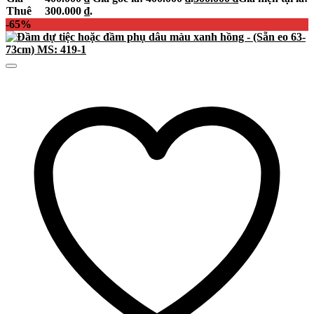
Thuê
300.000 ₫.
-65%