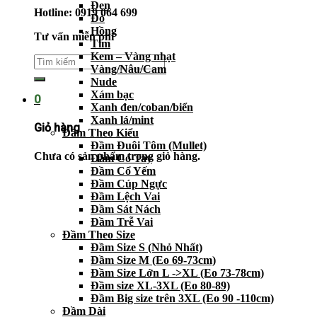
Đen
Hotline: 0919 064 699
Đỏ
Hồng
Tư vấn miễn phí
Tím
Kem – Vàng nhạt
Vàng/Nâu/Cam
Nude
Xám bạc
0
Xanh đen/coban/biển
Xanh lá/mint
Giỏ hàng
Đầm Theo Kiểu
Đầm Đuôi Tôm (Mullet)
Chưa có sản phẩm trong giỏ hàng.
Đầm Có Tay
Đầm Cổ Yếm
Đầm Cúp Ngực
Đầm Lệch Vai
Đầm Sát Nách
Đầm Trễ Vai
Đầm Theo Size
Đầm Size S (Nhỏ Nhất)
Đầm Size M (Eo 69-73cm)
Đầm Size Lớn L ->XL (Eo 73-78cm)
Đầm size XL-3XL (Eo 80-89)
Đầm Big size trên 3XL (Eo 90 -110cm)
Đầm Dài