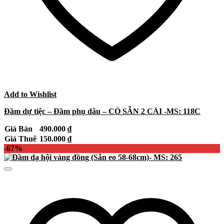
Add to Wishlist
Đầm dự tiệc – Đầm phụ dâu – CÓ SẴN 2 CÁI -MS: 118C
Giá Bán
490.000
₫
Giá Thuê
150.000
₫
-67%