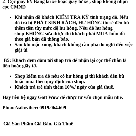
2- Cọc giấy tờ:
Bằng lái xe hoặc giấy tờ xe , shop không nhận
cọc CMND
Khi nhận đồ khách
KIỂM TRA KỸ
tình trạng đồ. Nếu
đồ trả bị
PHÁT SINH RÁCH, HƯ HỎNG
thì sẽ đền bù
thêm tiền tùy mức độ hư hỏng. Nếu đồ hư hỏng
shop
KHÔNG
sửa được thì khách phải
MUA
luôn đồ
theo giá bán đã thông báo.
Sau khi mặc xong, khách không cần phải lo nghĩ đến việc
giặt ủi.
B5
: Khách đem đầm tới shop trả để nhận lại cọc thế chân là
tiền hoặc giấy tờ.
Shop kiểm tra đồ nếu có hư hỏng gì thì khách đền bù
hoặc mua theo quy định của shop.
Khách trả trễ tính thêm 10%/ ngày của giá thuê.
Hãy liên hệ ngay Gott Wow để được tư vấn chọn mẫu nhé.
Phone/zalo/viber: 0919.064.699
Giá Sản Phẩm
Giá Bán, Giá Thuê