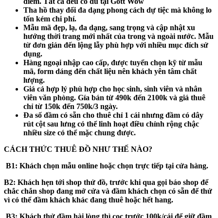
điểm. Tất cả đều có đủ tại Gott Wow
Tha hồ thay đổi đa dạng phong cách dự tiệc mà không lo
tốn kém chi phí.
Mẫu mã đẹp, lạ, đa dạng, sang trọng và cập nhật xu
hướng thời trang mới nhất của trong và ngoài nước. Mẫu
từ đơn giản đến lộng lẫy phù hợp với nhiều mục đích sử
dụng.
Hàng ngoại nhập cao cấp, được tuyển chọn kỹ từ mẫu
mã, form dáng đến chất liệu nên khách yên tâm chất
lượng.
Giá cả hợp lý phù hợp cho học sinh, sinh viên và nhân
viên văn phòng. Gía bán từ 490k đến 2100k và giá thuê
chỉ từ 150k đến 750k/3 ngày.
Đa số đầm có sẵn cho thuê chỉ 1 cái nhưng đầm có dây
rút cột sau lưng có thể linh hoạt điều chỉnh rộng chậc
nhiều size có thể mặc chung được.
CÁCH THỨC THUÊ ĐỒ NHƯ THẾ NÀO?
B1:
Khách chọn mẫu online hoặc chọn trực tiếp tại cửa hàng.
B2:
Khách hẹn tới shop thử đồ, trước khi qua gọi báo shop để
chắc chắn shop đang mở cửa và đầm khách chọn có sẵn để thử
vì có thể đầm khách khác đang thuê hoặc hết hang.
B3
: Khách thử đầm hài lòng thì cọc trước 100k/cái để giữ đầm