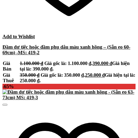
Add to Wishlist
Đầm dự tiệc hoặc đầm phụ dâu màu xanh hồng – (Sẵn eo 60-
69cm) -MS: 419-2
Giá
1.100.000
₫
Giá gốc là: 1.100.000 ₫.
390.000
₫
Giá hiện
Bán
tại là: 390.000 ₫.
Giá
350.000
₫
Giá gốc là: 350.000 ₫.
250.000
₫
Giá hiện tại là:
Thuê
250.000 ₫.
-65%