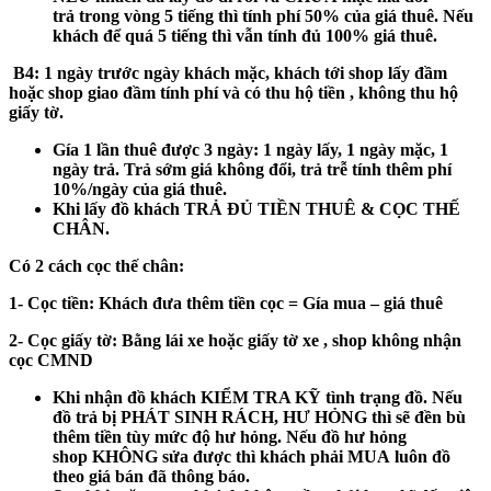
trả
trong vòng 5 tiếng
thì tính phí 50% của giá thuê. Nếu
khách để
quá 5 tiếng
thì vẫn tính đủ 100% giá thuê.
B4:
1 ngày trước ngày khách mặc, khách tới shop lấy đầm
hoặc shop giao đầm tính phí và có thu hộ tiền , không thu hộ
giấy tờ.
Gía 1 lần thuê được 3 ngày: 1 ngày lấy, 1 ngày mặc, 1
ngày trả. Trả sớm giá không đổi, trả trễ tính thêm phí
10%/ngày của giá thuê.
Khi lấy đồ khách
TRẢ ĐỦ TIỀN THUÊ & CỌC THẾ
CHÂN.
Có 2 cách cọc thế chân:
1- Cọc tiền:
Khách đưa thêm tiền cọc = Gía mua – giá thuê
2- Cọc giấy tờ:
Bằng lái xe hoặc giấy tờ xe , shop không nhận
cọc CMND
Khi nhận đồ khách
KIỂM TRA KỸ
tình trạng đồ. Nếu
đồ trả bị
PHÁT SINH RÁCH, HƯ HỎNG
thì sẽ đền bù
thêm tiền tùy mức độ hư hỏng. Nếu đồ hư hỏng
shop
KHÔNG
sửa được thì khách phải
MUA
luôn đồ
theo giá bán đã thông báo.