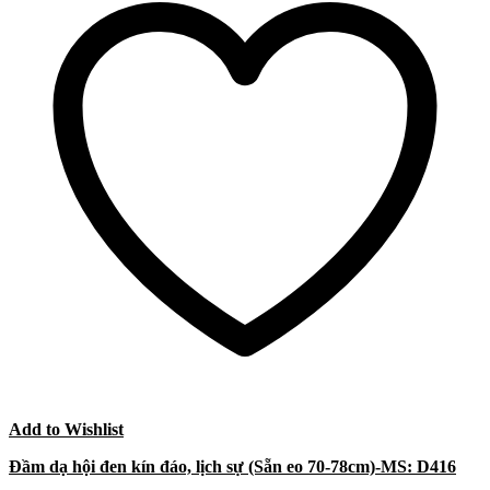
Add to Wishlist
Đầm dạ hội đen kín đáo, lịch sự (Sẵn eo 70-78cm)-MS: D416