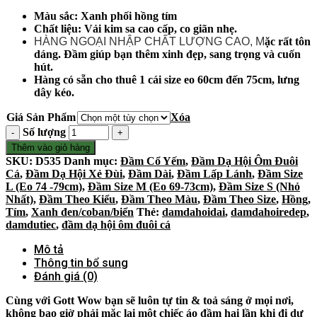
Màu sắc: Xanh phối hồng tím
Chất liệu: Vải kim sa cao cấp, co giãn nhẹ.
HÀNG NGOẠI NHẬP CHẤT LƯỢNG CAO, M
ặc rất tôn
dáng. Đầm giúp bạn thêm xinh đẹp, sang trọng và cuốn
hút.
Hàng có sẵn cho thuê 1 cái size eo 60cm đến 75cm, lưng
dây kéo.
Giá Sản Phẩm
Xóa
Số lượng
Thêm vào giỏ hàng
SKU:
D535
Danh mục:
Đầm Cổ Yếm
,
Đầm Dạ Hội Ôm Đuôi
Cá
,
Đầm Dạ Hội Xẻ Đùi
,
Đầm Dài
,
Đầm Lấp Lánh
,
Đầm Size
L (Eo 74 -79cm)
,
Đầm Size M (Eo 69-73cm)
,
Đầm Size S (Nhỏ
Nhất)
,
Đầm Theo Kiểu
,
Đầm Theo Màu
,
Đầm Theo Size
,
Hồng
,
Tím
,
Xanh đen/coban/biển
Thẻ:
damdahoidai
,
damdahoiredep
,
damdutiec
,
đầm dạ hội ôm đuôi cá
Mô tả
Thông tin bổ sung
Đánh giá (0)
Cùng với Gott Wow bạn sẽ luôn tự tin & toả sáng ở mọi nơi,
không bao giờ phải mặc lại một chiếc áo đầm hai lần khi đi dự