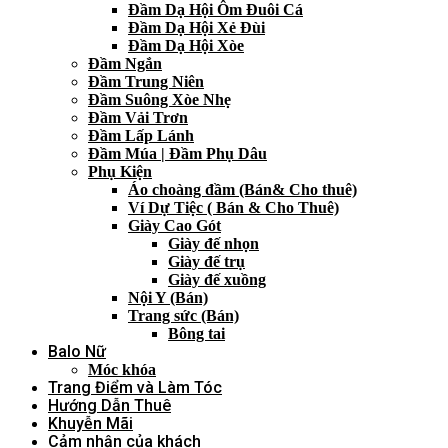
Đầm Dạ Hội Ôm Đuôi Cá
Đầm Dạ Hội Xẻ Đùi
Đầm Dạ Hội Xòe
Đầm Ngắn
Đầm Trung Niên
Đầm Suông Xòe Nhẹ
Đầm Vải Trơn
Đầm Lấp Lánh
Đầm Múa | Đầm Phụ Dâu
Phụ Kiện
Áo choàng đầm (Bán& Cho thuê)
Ví Dự Tiệc ( Bán & Cho Thuê)
Giày Cao Gót
Giày đế nhọn
Giày đế trụ
Giày đế xuồng
Nội Y (Bán)
Trang sức (Bán)
Bông tai
Balo Nữ
Móc khóa
Trang Điểm và Làm Tóc
Hướng Dẫn Thuê
Khuyễn Mãi
Cảm nhận của khách