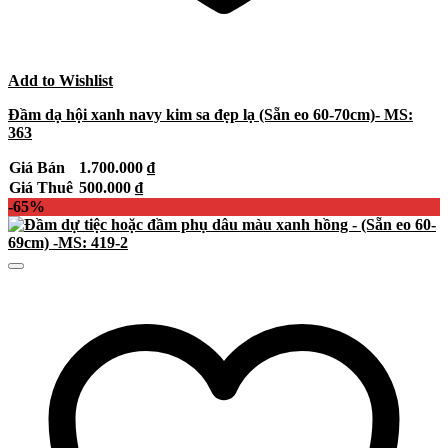
Add to Wishlist
Đầm dạ hội xanh navy kim sa đẹp lạ (Sẵn eo 60-70cm)- MS:
363
Giá Bán
1.700.000
₫
Giá Thuê
500.000
₫
-65%