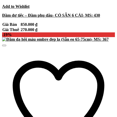
Add to Wishlist
Đầm dự tiệc – Đầm phụ dâu- CÓ SẴN 6 CÁI- MS: 430
Giá Bán
850.000
₫
Giá Thuê
270.000
₫
-19%