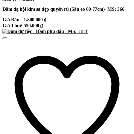
Đầm dạ hội kim sa đẹp quyến rũ (Sẵn eo 60-77cm)- MS: 366
Giá Bán
1.800.000
₫
Giá Thuê
550.000
₫