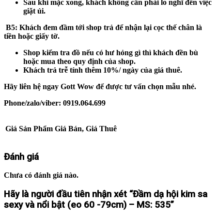
Sau khi mặc xong, khách không cần phải lo nghĩ đến việc
giặt ủi.
B5
: Khách đem đầm tới shop trả để nhận lại cọc thế chân là
tiền hoặc giấy tờ.
Shop kiểm tra đồ nếu có hư hỏng gì thì khách đền bù
hoặc mua theo quy định của shop.
Khách trả trễ tính thêm 10%/ ngày của giá thuê.
Hãy liên hệ ngay Gott Wow để được tư vấn chọn mẫu nhé.
Phone/zalo/viber: 0919.064.699
Giá Sản Phẩm
Giá Bán, Giá Thuê
Đánh giá
Chưa có đánh giá nào.
Hãy là người đầu tiên nhận xét “Đầm dạ hội kim sa
sexy và nổi bật (eo 60 -79cm) – MS: 535”