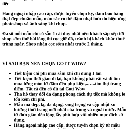
tiệc
Hàng ngoại nhập cao cấp, được tuyển chọn kỹ, đảm bảo hàng
thật đẹp chuẩn mẫu, màu sắc có thể đậm nhạt hơn do hiệu ứng
photoshop và ánh sáng khi chụp.
Đa số mỗi mẫu chỉ có sẵn 1 cái duy nhất nên khách sắp xếp tới
shop sớm thử hài lòng thì cọc giữ đồ, tránh bị khách khác thuê
trùng ngày. Shop nhận cọc sớm nhất trước 2 tháng.
VÌ SAO BẠN NÊN CHỌN GOTT WOW?
Tiết kiệm chi phí mua sắm khi chỉ dùng 1 lần
Tiết kiệm thời gian đi lại, bạn không phải vất vả đi tìm
mua từng món từ đầm đến phụ kiện,..…..tìm thợ trang
điểm. Tất cả đều có đủ tại Gott Wow
Tha hồ thay đổi đa dạng phong cách dự tiệc mà không lo
tốn kém chi phí.
Mẫu mã đẹp, lạ, đa dạng, sang trọng và cập nhật xu
hướng thời trang mới nhất của trong và ngoài nước. Mẫu
từ đơn giản đến lộng lẫy phù hợp với nhiều mục đích sử
dụng.
Hàng ngoại nhập cao cấp, được tuyển chọn kỹ từ mẫu