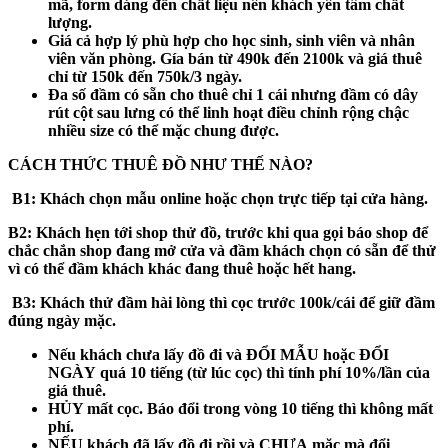
mã, form dáng đến chất liệu nên khách yên tâm chất
lượng.
Giá cả hợp lý phù hợp cho học sinh, sinh viên và nhân
viên văn phòng. Gía bán từ 490k đến 2100k và giá thuê
chỉ từ 150k đến 750k/3 ngày.
Đa số đầm có sẵn cho thuê chỉ 1 cái nhưng đầm có dây
rút cột sau lưng có thể linh hoạt điều chỉnh rộng chậc
nhiều size có thể mặc chung được.
CÁCH THỨC THUÊ ĐỒ NHƯ THẾ NÀO?
B1:
Khách chọn mẫu online hoặc chọn trực tiếp tại cửa hàng.
B2:
Khách hẹn tới shop thử đồ, trước khi qua gọi báo shop để
chắc chắn shop đang mở cửa và đầm khách chọn có sẵn để thử
vì có thể đầm khách khác đang thuê hoặc hết hang.
B3
: Khách thử đầm hài lòng thì cọc trước 100k/cái để giữ đầm
đúng ngày mặc.
Nếu khách
chưa
lấy đồ đi và
ĐỔI MẪU hoặc ĐỔI
NGÀY
quá 10 tiếng (từ lúc cọc) thì tính phí 10%/lần của
giá thuê.
HỦY mất cọc
. Báo đổi trong vòng 10 tiếng thì không mất
phí.
NẾU khách
đã
lấy đồ đi rồi và
CHƯA
mặc mà đổi