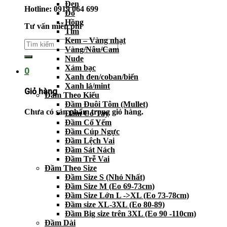
Đen
Hotline: 0919 064 699
Đỏ
Hồng
Tư vấn miễn phí
Tím
Kem – Vàng nhạt
Vàng/Nâu/Cam
Nude
Xám bạc
0
Xanh đen/coban/biển
Xanh lá/mint
Giỏ hàng
Đầm Theo Kiểu
Đầm Đuôi Tôm (Mullet)
Chưa có sản phẩm trong giỏ hàng.
Đầm Có Tay
Đầm Cổ Yếm
Đầm Cúp Ngực
Đầm Lệch Vai
Đầm Sát Nách
Đầm Trễ Vai
Đầm Theo Size
Đầm Size S (Nhỏ Nhất)
Đầm Size M (Eo 69-73cm)
Đầm Size Lớn L ->XL (Eo 73-78cm)
Đầm size XL-3XL (Eo 80-89)
Đầm Big size trên 3XL (Eo 90 -110cm)
Đầm Dài