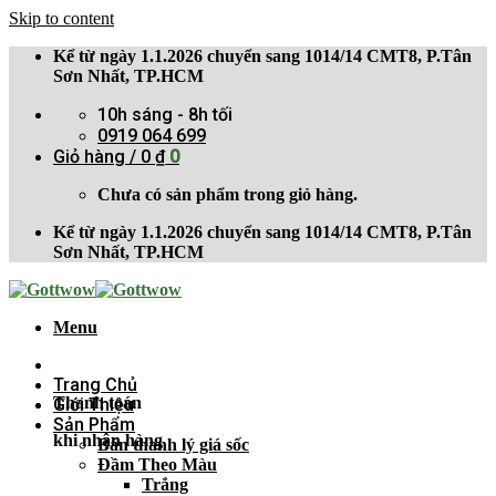
Skip to content
Kể từ ngày 1.1.2026 chuyển sang 1014/14 CMT8, P.Tân
Sơn Nhất, TP.HCM
10h sáng - 8h tối
0919 064 699
Giỏ hàng /
0
₫
0
Chưa có sản phẩm trong giỏ hàng.
Kể từ ngày 1.1.2026 chuyển sang 1014/14 CMT8, P.Tân
Sơn Nhất, TP.HCM
Menu
Trang Chủ
Thanh toán
Giới Thiệu
Sản Phẩm
khi nhận hàng
Bán thanh lý giá sốc
Đầm Theo Màu
Trắng