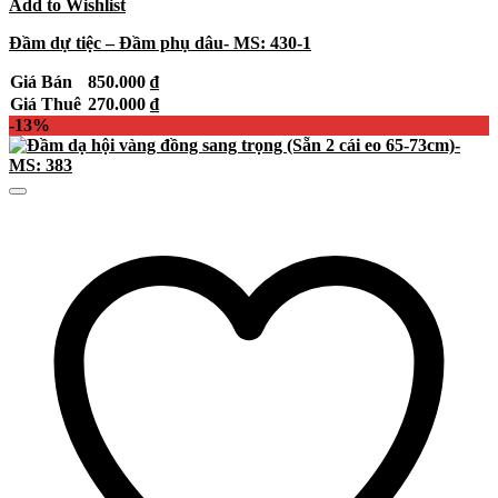
Add to Wishlist
Đầm dự tiệc – Đầm phụ dâu- MS: 430-1
Giá Bán
850.000
₫
Giá Thuê
270.000
₫
-13%