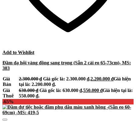
Add to Wishlist
Đầm dạ hội vàng đồng sang trọng (Sẵn 2 cái eo 65-73cm)- MS:
383
Giá
2.300.000
₫
Giá gốc là: 2.300.000 ₫.
2.200.000
₫
Giá hiện
Bán
tại là: 2.200.000 ₫.
Giá
630.000
₫
Giá gốc là: 630.000 ₫.
550.000
₫
Giá hiện tại là:
Thuê
550.000 ₫.
-65%