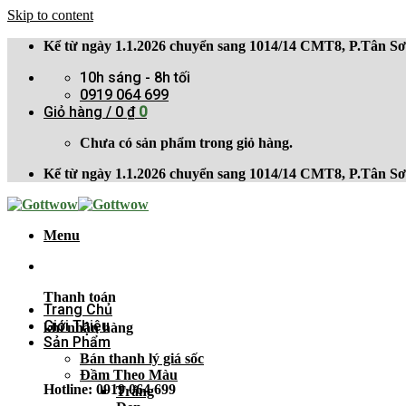
Skip to content
Kể từ ngày 1.1.2026 chuyển sang 1014/14 CMT8, P.Tân 
10h sáng - 8h tối
0919 064 699
Giỏ hàng /
0
₫
0
Chưa có sản phẩm trong giỏ hàng.
Kể từ ngày 1.1.2026 chuyển sang 1014/14 CMT8, P.Tân 
Menu
Thanh toán
Trang Chủ
Giới Thiệu
khi nhận hàng
Sản Phẩm
Bán thanh lý giá sốc
Đầm Theo Màu
Hotline: 0919 064 699
Trắng