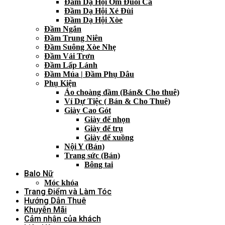
Đầm Dạ Hội Ôm Đuôi Cá
Đầm Dạ Hội Xẻ Đùi
Đầm Dạ Hội Xòe
Đầm Ngắn
Đầm Trung Niên
Đầm Suông Xòe Nhẹ
Đầm Vải Trơn
Đầm Lấp Lánh
Đầm Múa | Đầm Phụ Dâu
Phụ Kiện
Áo choàng đầm (Bán& Cho thuê)
Ví Dự Tiệc ( Bán & Cho Thuê)
Giày Cao Gót
Giày đế nhọn
Giày đế trụ
Giày đế xuồng
Nội Y (Bán)
Trang sức (Bán)
Bông tai
Balo Nữ
Móc khóa
Trang Điểm và Làm Tóc
Hướng Dẫn Thuê
Khuyễn Mãi
Cảm nhận của khách