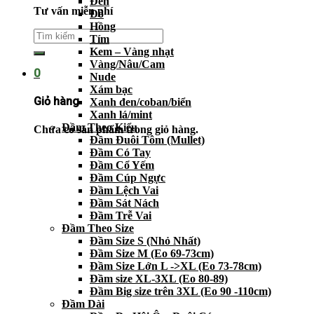
Đen
Tư vấn miễn phí
Đỏ
Hồng
Tím
Kem – Vàng nhạt
Vàng/Nâu/Cam
0
Nude
Xám bạc
Giỏ hàng
Xanh đen/coban/biển
Xanh lá/mint
Đầm Theo Kiểu
Chưa có sản phẩm trong giỏ hàng.
Đầm Đuôi Tôm (Mullet)
Đầm Có Tay
Đầm Cổ Yếm
Đầm Cúp Ngực
Đầm Lệch Vai
Đầm Sát Nách
Đầm Trễ Vai
Đầm Theo Size
Đầm Size S (Nhỏ Nhất)
Đầm Size M (Eo 69-73cm)
Đầm Size Lớn L ->XL (Eo 73-78cm)
Đầm size XL-3XL (Eo 80-89)
Đầm Big size trên 3XL (Eo 90 -110cm)
Đầm Dài