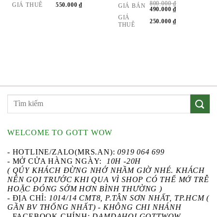
800.000
₫
GIÁ THUÊ
550.000
₫
GIÁ BÁN
GIÁ
GIÁ
490.000
₫
GỐC
HIỆN
GIÁ
LÀ:
TẠI
250.000
₫
THUÊ
800.000 ₫.
LÀ:
490.000 ₫.
WELCOME TO GOTT WOW
- HOTLINE/ZALO(MRS.AN):
0919 064 699
- MỞ CỬA HÀNG NGÀY:
10H -20H
( QÚY KHÁCH ĐỪNG NHỚ NHẦM GIỜ NHÉ. KHÁCH
NÊN GỌI TRƯỚC KHI QUA VÌ SHOP CÓ THỂ MỞ TRỄ
HOẶC ĐÓNG SỚM HƠN BÌNH THƯỜNG )
- ĐỊA CHỈ:
1014/14 CMT8, P.TÂN SƠN NHẤT, TP.HCM (
GẦN BV THỐNG NHẤT) - KHÔNG CHI NHÁNH
-
FACEBOOK CHÍNH
:
DAMDAHOI.GOTTWOW