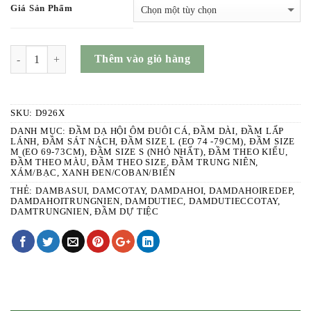
Giá Sản Phẩm
SỐ LƯỢNG
Thêm vào giỏ hàng
SKU:
D926X
DANH MỤC:
ĐẦM DẠ HỘI ÔM ĐUÔI CÁ
,
ĐẦM DÀI
,
ĐẦM LẤP
LÁNH
,
ĐẦM SÁT NÁCH
,
ĐẦM SIZE L (EO 74 -79CM)
,
ĐẦM SIZE
M (EO 69-73CM)
,
ĐẦM SIZE S (NHỎ NHẤT)
,
ĐẦM THEO KIỂU
,
ĐẦM THEO MÀU
,
ĐẦM THEO SIZE
,
ĐẦM TRUNG NIÊN
,
XÁM/BẠC
,
XANH ĐEN/COBAN/BIỂN
THẺ:
DAMBASUI
,
DAMCOTAY
,
DAMDAHOI
,
DAMDAHOIREDEP
,
DAMDAHOITRUNGNIEN
,
DAMDUTIEC
,
DAMDUTIECCOTAY
,
DAMTRUNGNIEN
,
ĐẦM DỰ TIỆC