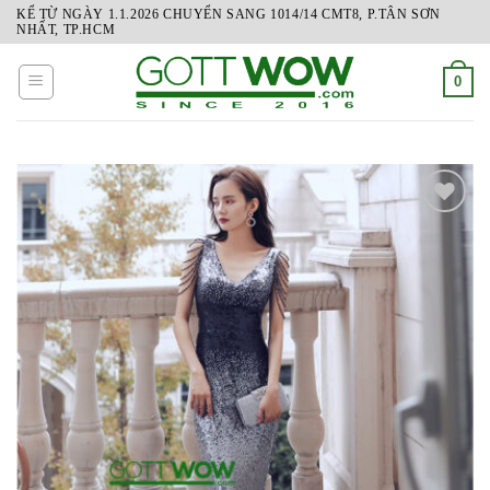
Skip
KỂ TỪ NGÀY 1.1.2026 CHUYỂN SANG 1014/14 CMT8, P.TÂN SƠN
NHẤT, TP.HCM
to
content
0
ADD
TO
WISHLIST