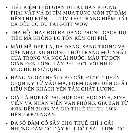
TIẾT KIỆM THỜI GIAN ĐI LẠI, BẠN KHÔNG
PHẢI VẤT VẢ ĐI TÌM MUA TỪNG MÓN TỪ ĐẦM
ĐẾN PHỤ KIỆN,..…..TÌM THỢ TRANG ĐIỂM. TẤT
CẢ ĐỀU CÓ ĐỦ TẠI GOTT WOW
THA HỒ THAY ĐỔI ĐA DẠNG PHONG CÁCH DỰ
TIỆC MÀ KHÔNG LO TỐN KÉM CHI PHÍ.
MẪU MÃ ĐẸP, LẠ, ĐA DẠNG, SANG TRỌNG VÀ
CẬP NHẬT XU HƯỚNG THỜI TRANG MỚI NHẤT
CỦA TRONG VÀ NGOÀI NƯỚC. MẪU TỪ ĐƠN
GIẢN ĐẾN LỘNG LẪY PHÙ HỢP VỚI NHIỀU
MỤC ĐÍCH SỬ DỤNG.
HÀNG NGOẠI NHẬP CAO CẤP, ĐƯỢC TUYỂN
CHỌN KỸ TỪ MẪU MÃ, FORM DÁNG ĐẾN CHẤT
LIỆU NÊN KHÁCH YÊN TÂM CHẤT LƯỢNG.
GIÁ CẢ HỢP LÝ PHÙ HỢP CHO HỌC SINH, SINH
VIÊN VÀ NHÂN VIÊN VĂN PHÒNG. GÍA BÁN TỪ
490K ĐẾN 2100K VÀ GIÁ THUÊ CHỈ TỪ 150K
ĐẾN 750K/3 NGÀY.
ĐA SỐ ĐẦM CÓ SẴN CHO THUÊ CHỈ 1 CÁI
NHƯNG ĐẦM CÓ DÂY RÚT CỘT SAU LƯNG CÓ