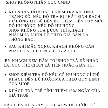
, SHOP KHÔNG NHẬN CỌC CMND
KHI NHẬN ĐỒ KHÁCH
KIỂM TRA KỸ
TÌNH
TRẠNG ĐỒ. NẾU ĐỒ TRẢ BỊ
PHÁT SINH RÁCH,
HƯ HỎNG
THÌ SẼ ĐỀN BÙ THÊM TIỀN TÙY MỨC
ĐỘ HƯ HỎNG. NẾU ĐỒ HƯ HỎNG
SHOP
KHÔNG
SỬA ĐƯỢC THÌ KHÁCH
PHẢI
MUA
LUÔN ĐỒ THEO GIÁ BÁN ĐÃ
THÔNG BÁO.
SAU KHI MẶC XONG, KHÁCH KHÔNG CẦN
PHẢI LO NGHĨ ĐẾN VIỆC GIẶT ỦI.
B5
: KHÁCH ĐEM ĐẦM TỚI SHOP TRẢ ĐỂ NHẬN
LẠI CỌC THẾ CHÂN LÀ TIỀN HOẶC GIẤY TỜ.
SHOP KIỂM TRA ĐỒ NẾU CÓ HƯ HỎNG GÌ THÌ
KHÁCH ĐỀN BÙ HOẶC MUA THEO QUY ĐỊNH
CỦA SHOP.
KHÁCH TRẢ TRỄ TÍNH THÊM 10%/ NGÀY CỦA
GIÁ THUÊ.
HÃY LIÊN HỆ NGAY GOTT WOW ĐỂ ĐƯỢC TƯ