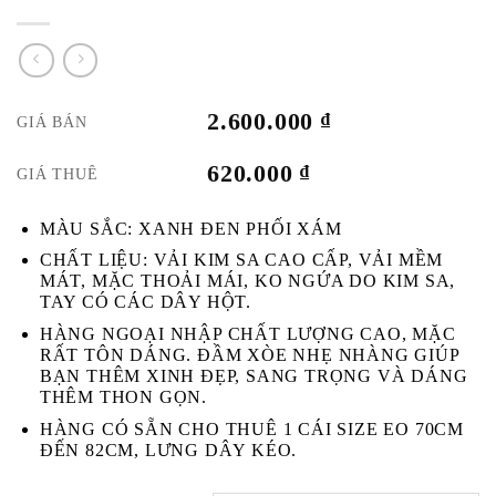
2.600.000
₫
GIÁ BÁN
620.000
₫
GIÁ THUÊ
MÀU SẮC: XANH ĐEN PHỐI XÁM
CHẤT LIỆU: VẢI KIM SA CAO CẤP, VẢI MỀM
MÁT, MẶC THOẢI MÁI, KO NGỨA DO KIM SA,
TAY CÓ CÁC DÂY HỘT.
HÀNG NGOẠI NHẬP CHẤT LƯỢNG CAO, MẶC
RẤT TÔN DÁNG. ĐẦM XÒE NHẸ NHÀNG GIÚP
BẠN THÊM XINH ĐẸP, SANG TRỌNG VÀ DÁNG
THÊM THON GỌN.
HÀNG CÓ SẴN CHO THUÊ 1 CÁI SIZE EO 70CM
ĐẾN 82CM, LƯNG DÂY KÉO.