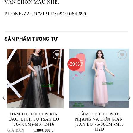
VẤN CHỌN MẪU NHÉ.
PHONE/ZALO/VIBER: 0919.064.699
SẢN PHẨM TƯƠNG TỰ
-39%
ADD
ADD
TO
TO
WISHLIST
WISHLIST
ĐẦM DẠ HỘI ĐEN KÍN
ĐẦM DỰ TIỆC NHẸ
ĐÁO, LỊCH SỰ (SẴN EO
NHÀNG VÀ ĐƠN GIẢN
70-78CM)-MS: D416
(SẴN EO 75-80CM)-MS:
412D
GIÁ BÁN
1.800.000
₫