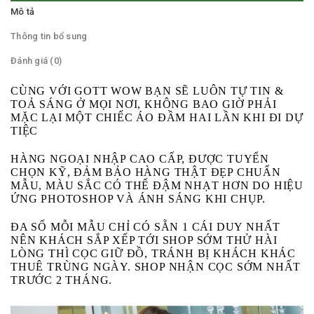
Mô tả
Thông tin bổ sung
Đánh giá (0)
CÙNG VỚI GOTT WOW BẠN SẼ LUÔN TỰ TIN &
TOẢ SÁNG Ở MỌI NƠI, KHÔNG BAO GIỜ PHẢI
MẶC LẠI MỘT CHIẾC ÁO ĐẦM HAI LẦN KHI ĐI DỰ
TIỆC
HÀNG NGOẠI NHẬP CAO CẤP, ĐƯỢC TUYỂN
CHỌN KỸ, ĐẢM BẢO HÀNG THẬT ĐẸP CHUẨN
MẪU, MÀU SẮC CÓ THỂ ĐẬM NHẠT HƠN DO HIỆU
ỨNG PHOTOSHOP VÀ ÁNH SÁNG KHI CHỤP.
ĐA SỐ MỖI MẪU CHỈ CÓ SẴN 1 CÁI DUY NHẤT
NÊN KHÁCH SẮP XẾP TỚI SHOP SỚM THỬ HÀI
LÒNG THÌ CỌC GIỮ ĐỒ, TRÁNH BỊ KHÁCH KHÁC
THUÊ TRÙNG NGÀY. SHOP NHẬN CỌC SỚM NHẤT
TRƯỚC 2 THÁNG.