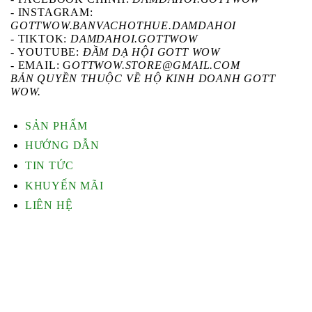
-
INSTAGRAM
:
GOTTWOW.BANVACHOTHUE.DAMDAHOI
-
TIKTOK
:
DAMDAHOI.GOTTWOW
-
YOUTUBE
:
ĐẦM DẠ HỘI GOTT WOW
- EMAIL: G
OTTWOW.STORE@GMAIL.COM
BẢN QUYỀN THUỘC VỀ HỘ KINH DOANH GOTT
WOW.
SẢN PHẨM
HƯỚNG DẪN
TIN TỨC
KHUYẾN MÃI
LIÊN HỆ