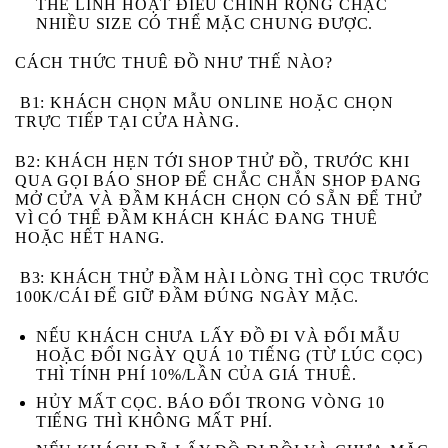
THỂ LINH HOẠT ĐIỀU CHỈNH RỘNG CHẬC
NHIỀU SIZE CÓ THỂ MẶC CHUNG ĐƯỢC.
CÁCH THỨC THUÊ ĐỒ NHƯ THẾ NÀO?
B1:
KHÁCH CHỌN MẪU ONLINE HOẶC CHỌN
TRỰC TIẾP TẠI CỬA HÀNG.
B2:
KHÁCH HẸN TỚI SHOP THỬ ĐỒ, TRƯỚC KHI
QUA GỌI BÁO SHOP ĐỂ CHẮC CHẮN SHOP ĐANG
MỞ CỬA VÀ ĐẦM KHÁCH CHỌN CÓ SẴN ĐỂ THỬ
VÌ CÓ THỂ ĐẦM KHÁCH KHÁC ĐANG THUÊ
HOẶC HẾT HANG.
B3
: KHÁCH THỬ ĐẦM HÀI LÒNG THÌ CỌC TRƯỚC
100K/CÁI ĐỂ GIỮ ĐẦM ĐÚNG NGÀY MẶC.
NẾU KHÁCH
CHƯA
LẤY ĐỒ ĐI VÀ
ĐỔI MẪU
HOẶC ĐỔI NGÀY
QUÁ 10 TIẾNG (TỪ LÚC CỌC)
THÌ TÍNH PHÍ 10%/LẦN CỦA GIÁ THUÊ.
HỦY MẤT CỌC
. BÁO ĐỔI TRONG VÒNG 10
TIẾNG THÌ KHÔNG MẤT PHÍ.