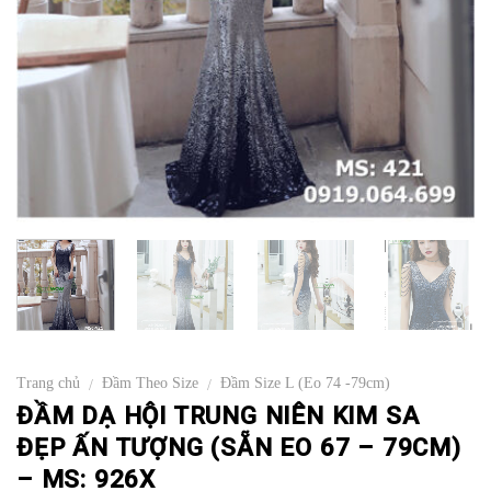
Trang chủ
Đầm Theo Size
Đầm Size L (Eo 74 -79cm)
/
/
ĐẦM DẠ HỘI TRUNG NIÊN KIM SA
ĐẸP ẤN TƯỢNG (SẴN EO 67 – 79CM)
– MS: 926X