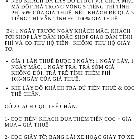
NẾU KHÁCH
ĐÃ
LẤY ĐỒ ĐI RỒI VÀ
CHƯA
MẶC
MÀ ĐỔI TRẢ
TRONG VÒNG 5 TIẾNG
THÌ TÍNH
PHÍ 50% CỦA GIÁ THUÊ. NẾU KHÁCH ĐỂ
QUÁ 5
TIẾNG
THÌ VẪN TÍNH ĐỦ 100% GIÁ THUÊ.
B4:
1 NGÀY TRƯỚC NGÀY KHÁCH MẶC, KHÁCH
TỚI SHOP LẤY ĐẦM HOẶC SHOP GIAO ĐẦM TÍNH
PHÍ VÀ CÓ THU HỘ TIỀN , KHÔNG THU HỘ GIẤY
TỜ.
GÍA 1 LẦN THUÊ ĐƯỢC 3 NGÀY: 1 NGÀY LẤY, 1
NGÀY MẶC, 1 NGÀY TRẢ. TRẢ SỚM GIÁ
KHÔNG ĐỔI, TRẢ TRỄ TÍNH THÊM PHÍ
10%/NGÀY CỦA GIÁ THUÊ.
KHI LẤY ĐỒ KHÁCH
TRẢ ĐỦ TIỀN THUÊ & CỌC
THẾ CHÂN.
CÓ 2 CÁCH CỌC THẾ CHÂN:
1- CỌC TIỀN:
KHÁCH ĐƯA THÊM TIỀN CỌC = GÍA
MUA – GIÁ THUÊ
2- CỌC GIẤY TỜ:
BẰNG LÁI XE HOẶC GIẤY TỜ XE