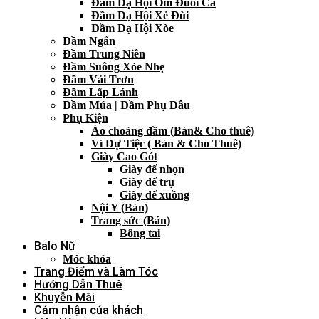
Đầm Dạ Hội Ôm Đuôi Cá
Đầm Dạ Hội Xẻ Đùi
Đầm Dạ Hội Xòe
Đầm Ngắn
Đầm Trung Niên
Đầm Suông Xòe Nhẹ
Đầm Vải Trơn
Đầm Lấp Lánh
Đầm Múa | Đầm Phụ Dâu
Phụ Kiện
Áo choàng đầm (Bán& Cho thuê)
Ví Dự Tiệc ( Bán & Cho Thuê)
Giày Cao Gót
Giày đế nhọn
Giày đế trụ
Giày đế xuồng
Nội Y (Bán)
Trang sức (Bán)
Bông tai
Balo Nữ
Móc khóa
Trang Điểm và Làm Tóc
Hướng Dẫn Thuê
Khuyễn Mãi
Cảm nhận của khách