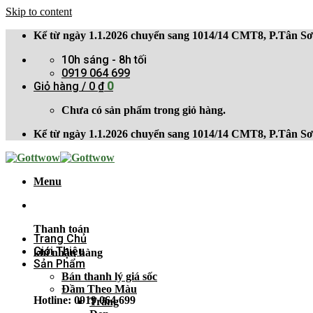
Skip to content
Kể từ ngày 1.1.2026 chuyển sang 1014/14 CMT8, P.Tân 
10h sáng - 8h tối
0919 064 699
Giỏ hàng /
0
₫
0
Chưa có sản phẩm trong giỏ hàng.
Kể từ ngày 1.1.2026 chuyển sang 1014/14 CMT8, P.Tân 
Menu
Thanh toán
Trang Chủ
Giới Thiệu
khi nhận hàng
Sản Phẩm
Bán thanh lý giá sốc
Đầm Theo Màu
Hotline: 0919 064 699
Trắng