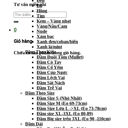
Đen
Tư vấn miễn phí
Đỏ
Hồng
Tím
Kem – Vàng nhạt
Vàng/Nâu/Cam
0
Nude
Xám bạc
Giỏ hàng
Xanh đen/coban/biển
Xanh lá/mint
Đầm Theo Kiểu
Chưa có sản phẩm trong giỏ hàng.
Đầm Đuôi Tôm (Mullet)
Đầm Có Tay
Đầm Cổ Yếm
Đầm Cúp Ngực
Đầm Lệch Vai
Đầm Sát Nách
Đầm Trễ Vai
Đầm Theo Size
Đầm Size S (Nhỏ Nhất)
Đầm Size M (Eo 69-73cm)
Đầm Size Lớn L ->XL (Eo 73-78cm)
Đầm size XL-3XL (Eo 80-89)
Đầm Big size trên 3XL (Eo 90 -110cm)
Đầm Dài