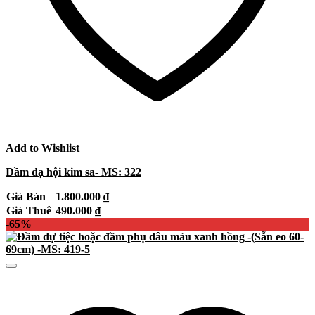
Add to Wishlist
Đầm dạ hội kim sa- MS: 322
Giá Bán
1.800.000
₫
Giá Thuê
490.000
₫
-65%