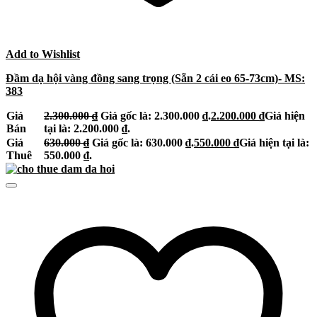
Add to Wishlist
Đầm dạ hội vàng đồng sang trọng (Sẵn 2 cái eo 65-73cm)- MS:
383
Giá
2.300.000
₫
Giá gốc là: 2.300.000 ₫.
2.200.000
₫
Giá hiện
Bán
tại là: 2.200.000 ₫.
Giá
630.000
₫
Giá gốc là: 630.000 ₫.
550.000
₫
Giá hiện tại là:
Thuê
550.000 ₫.