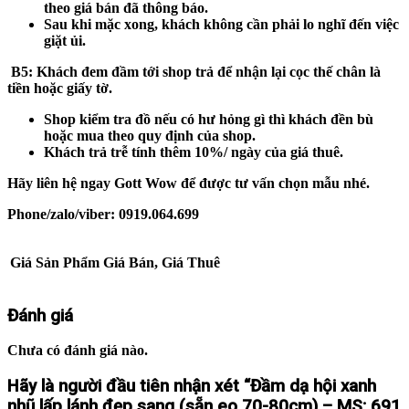
theo giá bán đã thông báo.
Sau khi mặc xong, khách không cần phải lo nghĩ đến việc
giặt ủi.
B5
: Khách đem đầm tới shop trả để nhận lại cọc thế chân là
tiền hoặc giấy tờ.
Shop kiểm tra đồ nếu có hư hỏng gì thì khách đền bù
hoặc mua theo quy định của shop.
Khách trả trễ tính thêm 10%/ ngày của giá thuê.
Hãy liên hệ ngay Gott Wow để được tư vấn chọn mẫu nhé.
Phone/zalo/viber: 0919.064.699
Giá Sản Phẩm
Giá Bán, Giá Thuê
Đánh giá
Chưa có đánh giá nào.
Hãy là người đầu tiên nhận xét “Đầm dạ hội xanh
nhũ lấp lánh đẹp sang (sẵn eo 70-80cm) – MS: 691