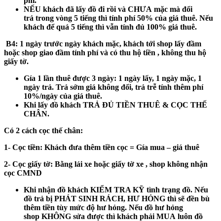
phí.
NẾU khách
đã
lấy đồ đi rồi và
CHƯA
mặc mà đổi
trả
trong vòng 5 tiếng
thì tính phí 50% của giá thuê. Nếu
khách để
quá 5 tiếng
thì vẫn tính đủ 100% giá thuê.
B4:
1 ngày trước ngày khách mặc, khách tới shop lấy đầm
hoặc shop giao đầm tính phí và có thu hộ tiền , không thu hộ
giấy tờ.
Gía 1 lần thuê được 3 ngày: 1 ngày lấy, 1 ngày mặc, 1
ngày trả. Trả sớm giá không đổi, trả trễ tính thêm phí
10%/ngày của giá thuê.
Khi lấy đồ khách
TRẢ ĐỦ TIỀN THUÊ & CỌC THẾ
CHÂN.
Có 2 cách cọc thế chân:
1- Cọc tiền:
Khách đưa thêm tiền cọc = Gía mua – giá thuê
2- Cọc giấy tờ:
Bằng lái xe hoặc giấy tờ xe , shop không nhận
cọc CMND
Khi nhận đồ khách
KIỂM TRA KỸ
tình trạng đồ. Nếu
đồ trả bị
PHÁT SINH RÁCH, HƯ HỎNG
thì sẽ đền bù
thêm tiền tùy mức độ hư hỏng. Nếu đồ hư hỏng
shop
KHÔNG
sửa được thì khách phải
MUA
luôn đồ