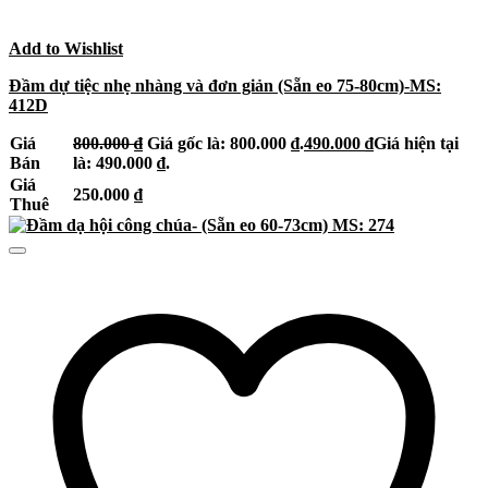
Add to Wishlist
Đầm dự tiệc nhẹ nhàng và đơn giản (Sẵn eo 75-80cm)-MS:
412D
Giá
800.000
₫
Giá gốc là: 800.000 ₫.
490.000
₫
Giá hiện tại
Bán
là: 490.000 ₫.
Giá
250.000
₫
Thuê