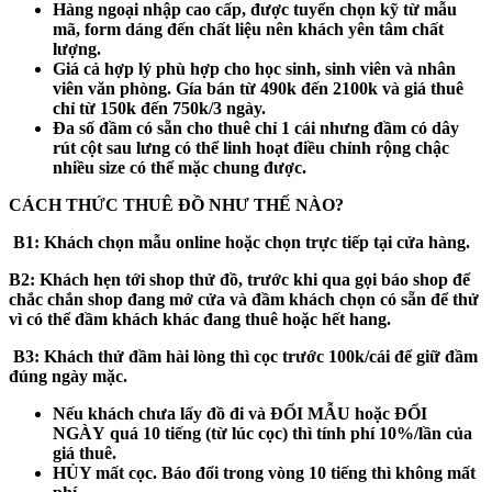
Hàng ngoại nhập cao cấp, được tuyển chọn kỹ từ mẫu
mã, form dáng đến chất liệu nên khách yên tâm chất
lượng.
Giá cả hợp lý phù hợp cho học sinh, sinh viên và nhân
viên văn phòng. Gía bán từ 490k đến 2100k và giá thuê
chỉ từ 150k đến 750k/3 ngày.
Đa số đầm có sẵn cho thuê chỉ 1 cái nhưng đầm có dây
rút cột sau lưng có thể linh hoạt điều chỉnh rộng chậc
nhiều size có thể mặc chung được.
CÁCH THỨC THUÊ ĐỒ NHƯ THẾ NÀO?
B1:
Khách chọn mẫu online hoặc chọn trực tiếp tại cửa hàng.
B2:
Khách hẹn tới shop thử đồ, trước khi qua gọi báo shop để
chắc chắn shop đang mở cửa và đầm khách chọn có sẵn để thử
vì có thể đầm khách khác đang thuê hoặc hết hang.
B3
: Khách thử đầm hài lòng thì cọc trước 100k/cái để giữ đầm
đúng ngày mặc.
Nếu khách
chưa
lấy đồ đi và
ĐỔI MẪU hoặc ĐỔI
NGÀY
quá 10 tiếng (từ lúc cọc) thì tính phí 10%/lần của
giá thuê.
HỦY mất cọc
. Báo đổi trong vòng 10 tiếng thì không mất