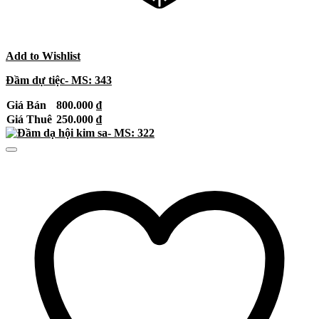
Add to Wishlist
Đầm dự tiệc- MS: 343
Giá Bán
800.000
₫
Giá Thuê
250.000
₫