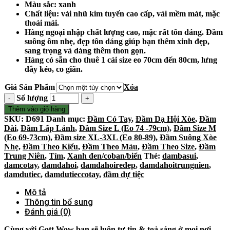
Màu sắc: xanh
Chất liệu: vải nhũ kim tuyến cao cấp, vải mềm mát, mặc
thoải mái.
Hàng ngoại nhập chất lượng cao, mặc rất tôn dáng. Đầm
suông ôm nhẹ, đẹp tôn dáng giúp bạn thêm xinh đẹp,
sang trọng và dáng thêm thon gọn.
Hàng có sẵn cho thuê 1 cái size eo 70cm đến 80cm, lưng
dây kéo, co giãn.
Giá Sản Phẩm
Xóa
Số lượng
Thêm vào giỏ hàng
SKU:
D691
Danh mục:
Đầm Có Tay
,
Đầm Dạ Hội Xòe
,
Đầm
Dài
,
Đầm Lấp Lánh
,
Đầm Size L (Eo 74 -79cm)
,
Đầm Size M
(Eo 69-73cm)
,
Đầm size XL-3XL (Eo 80-89)
,
Đầm Suông Xòe
Nhẹ
,
Đầm Theo Kiểu
,
Đầm Theo Màu
,
Đầm Theo Size
,
Đầm
Trung Niên
,
Tím
,
Xanh đen/coban/biển
Thẻ:
dambasui
,
damcotay
,
damdahoi
,
damdahoiredep
,
damdahoitrungnien
,
damdutiec
,
damdutieccotay
,
đầm dự tiệc
Mô tả
Thông tin bổ sung
Đánh giá (0)
Cùng với Gott Wow bạn sẽ luôn tự tin & toả sáng ở mọi nơi,