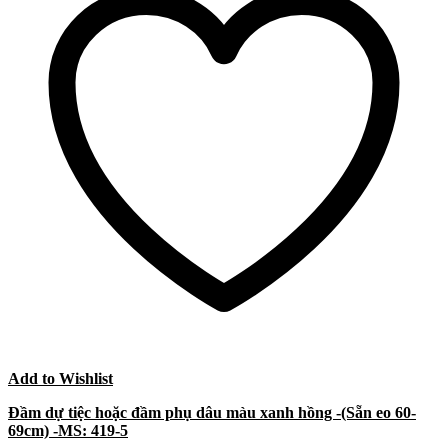
Add to Wishlist
Đầm dự tiệc hoặc đầm phụ dâu màu xanh hồng -(Sẵn eo 60-
69cm) -MS: 419-5