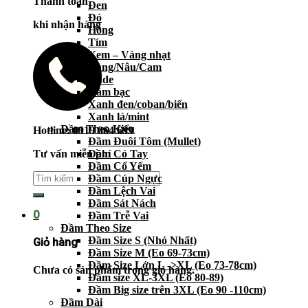
Thanh toán
Đen
Đỏ
khi nhận hàng
Hồng
Tím
Kem – Vàng nhạt
Vàng/Nâu/Cam
Nude
Xám bạc
Xanh đen/coban/biển
Xanh lá/mint
Đầm Theo Kiểu
Hotline: 0919 064 699
Đầm Đuôi Tôm (Mullet)
Tư vấn miễn phí
Đầm Có Tay
Đầm Cổ Yếm
Đầm Cúp Ngực
Đầm Lệch Vai
Đầm Sát Nách
0
Đầm Trễ Vai
Đầm Theo Size
Đầm Size S (Nhỏ Nhất)
Giỏ hàng
Đầm Size M (Eo 69-73cm)
Đầm Size Lớn L ->XL (Eo 73-78cm)
Chưa có sản phẩm trong giỏ hàng.
Đầm size XL-3XL (Eo 80-89)
Đầm Big size trên 3XL (Eo 90 -110cm)
Đầm Dài