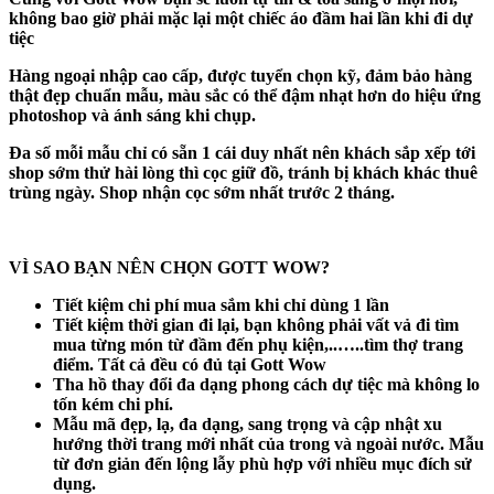
không bao giờ phải mặc lại một chiếc áo đầm hai lần khi đi dự
tiệc
Hàng ngoại nhập cao cấp, được tuyển chọn kỹ, đảm bảo hàng
thật đẹp chuẩn mẫu, màu sắc có thể đậm nhạt hơn do hiệu ứng
photoshop và ánh sáng khi chụp.
Đa số mỗi mẫu chỉ có sẵn 1 cái duy nhất nên khách sắp xếp tới
shop sớm thử hài lòng thì cọc giữ đồ, tránh bị khách khác thuê
trùng ngày. Shop nhận cọc sớm nhất trước 2 tháng.
VÌ SAO BẠN NÊN CHỌN GOTT WOW?
Tiết kiệm chi phí mua sắm khi chỉ dùng 1 lần
Tiết kiệm thời gian đi lại, bạn không phải vất vả đi tìm
mua từng món từ đầm đến phụ kiện,..…..tìm thợ trang
điểm. Tất cả đều có đủ tại Gott Wow
Tha hồ thay đổi đa dạng phong cách dự tiệc mà không lo
tốn kém chi phí.
Mẫu mã đẹp, lạ, đa dạng, sang trọng và cập nhật xu
hướng thời trang mới nhất của trong và ngoài nước. Mẫu
từ đơn giản đến lộng lẫy phù hợp với nhiều mục đích sử
dụng.