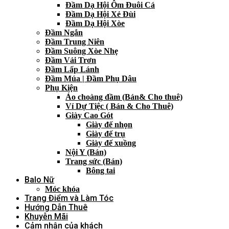
Đầm Dạ Hội Ôm Đuôi Cá
Đầm Dạ Hội Xẻ Đùi
Đầm Dạ Hội Xòe
Đầm Ngắn
Đầm Trung Niên
Đầm Suông Xòe Nhẹ
Đầm Vải Trơn
Đầm Lấp Lánh
Đầm Múa | Đầm Phụ Dâu
Phụ Kiện
Áo choàng đầm (Bán& Cho thuê)
Ví Dự Tiệc ( Bán & Cho Thuê)
Giày Cao Gót
Giày đế nhọn
Giày đế trụ
Giày đế xuồng
Nội Y (Bán)
Trang sức (Bán)
Bông tai
Balo Nữ
Móc khóa
Trang Điểm và Làm Tóc
Hướng Dẫn Thuê
Khuyễn Mãi
Cảm nhận của khách