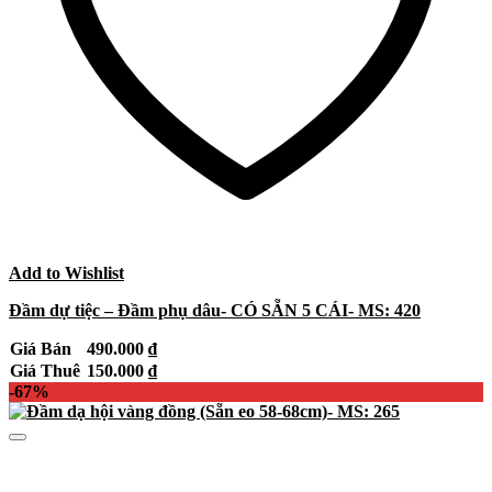
Add to Wishlist
Đầm dự tiệc – Đầm phụ dâu- CÓ SẴN 5 CÁI- MS: 420
Giá Bán
490.000
₫
Giá Thuê
150.000
₫
-67%