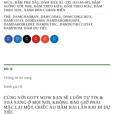
MÚA | ĐẦM PHỤ DÂU
,
ĐẦM SIZE XL-3XL (EO 80-89)
,
ĐẦM
SUÔNG XÒE NHẸ
,
ĐẦM THEO KIỂU
,
ĐẦM THEO MÀU
,
ĐẦM
THEO SIZE
,
XANH ĐEN/COBAN/BIỂN
THẺ:
DAMCHAOBAN
,
DAMCODAU
,
DAMCONGCHUA
,
DAMCOTAY
,
DAMDAHOI
,
DAMDAHOIBIGSIZE
,
DAMDAHOIREDEP
,
DAMDUTIEC
,
DAMDUTIECCOTAY
,
DAMPROM
,
ĐẦM DỰ TIỆC
Mô tả
Thông tin bổ sung
Đánh giá (0)
CÙNG VỚI GOTT WOW BẠN SẼ LUÔN TỰ TIN &
TOẢ SÁNG Ở MỌI NƠI, KHÔNG BAO GIỜ PHẢI
MẶC LẠI MỘT CHIẾC ÁO ĐẦM HAI LẦN KHI ĐI DỰ
TIỆC