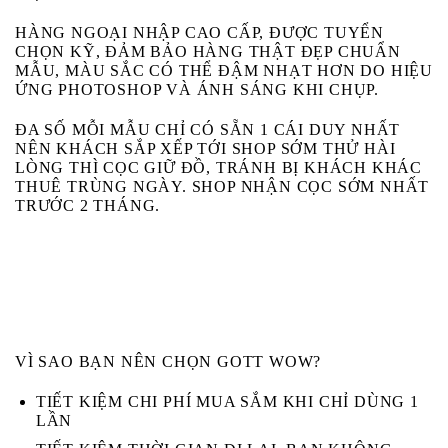
HÀNG NGOẠI NHẬP CAO CẤP, ĐƯỢC TUYỂN
CHỌN KỸ, ĐẢM BẢO HÀNG THẬT ĐẸP CHUẨN
MẪU, MÀU SẮC CÓ THỂ ĐẬM NHẠT HƠN DO HIỆU
ỨNG PHOTOSHOP VÀ ÁNH SÁNG KHI CHỤP.
ĐA SỐ MỖI MẪU CHỈ CÓ SẴN 1 CÁI DUY NHẤT
NÊN KHÁCH SẮP XẾP TỚI SHOP SỚM THỬ HÀI
LÒNG THÌ CỌC GIỮ ĐỒ, TRÁNH BỊ KHÁCH KHÁC
THUÊ TRÙNG NGÀY. SHOP NHẬN CỌC SỚM NHẤT
TRƯỚC 2 THÁNG.
VÌ SAO BẠN NÊN CHỌN GOTT WOW?
TIẾT KIỆM CHI PHÍ MUA SẮM KHI CHỈ DÙNG 1
LẦN