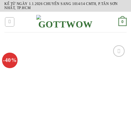
Skip
KỂ TỪ NGÀY 1.1.2026 CHUYỂN SANG 1014/14 CMT8, P.TÂN SƠN
NHẤT, TP.HCM
to
content
0
-40%
ADD
TO
WISHLIST