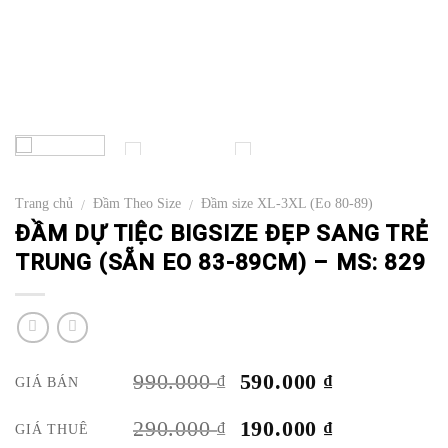
Trang chủ
Đầm Theo Size
Đầm size XL-3XL (Eo 80-89)
/
/
ĐẦM DỰ TIỆC BIGSIZE ĐẸP SANG TRẺ
TRUNG (SẴN EO 83-89CM) – MS: 829
GIÁ
GIÁ
990.000
590.000
₫
₫
GIÁ BÁN
GỐC
HIỆN
LÀ:
TẠI
GIÁ
GIÁ
290.000
190.000
₫
₫
GIÁ THUÊ
990.000 ₫.
LÀ: