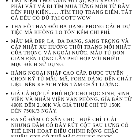
TIẾT KIỆM THỜI GIAN ĐI LẠI, BẠN KHÔNG
PHẢI VẤT VẢ ĐI TÌM MUA TỪNG MÓN TỪ ĐẦM
ĐẾN PHỤ KIỆN,..…..TÌM THỢ TRANG ĐIỂM. TẤT
CẢ ĐỀU CÓ ĐỦ TẠI GOTT WOW
THA HỒ THAY ĐỔI ĐA DẠNG PHONG CÁCH DỰ
TIỆC MÀ KHÔNG LO TỐN KÉM CHI PHÍ.
MẪU MÃ ĐẸP, LẠ, ĐA DẠNG, SANG TRỌNG VÀ
CẬP NHẬT XU HƯỚNG THỜI TRANG MỚI NHẤT
CỦA TRONG VÀ NGOÀI NƯỚC. MẪU TỪ ĐƠN
GIẢN ĐẾN LỘNG LẪY PHÙ HỢP VỚI NHIỀU
MỤC ĐÍCH SỬ DỤNG.
HÀNG NGOẠI NHẬP CAO CẤP, ĐƯỢC TUYỂN
CHỌN KỸ TỪ MẪU MÃ, FORM DÁNG ĐẾN CHẤT
LIỆU NÊN KHÁCH YÊN TÂM CHẤT LƯỢNG.
GIÁ CẢ HỢP LÝ PHÙ HỢP CHO HỌC SINH, SINH
VIÊN VÀ NHÂN VIÊN VĂN PHÒNG. GÍA BÁN TỪ
490K ĐẾN 2100K VÀ GIÁ THUÊ CHỈ TỪ 150K
ĐẾN 750K/3 NGÀY.
ĐA SỐ ĐẦM CÓ SẴN CHO THUÊ CHỈ 1 CÁI
NHƯNG ĐẦM CÓ DÂY RÚT CỘT SAU LƯNG CÓ
THỂ LINH HOẠT ĐIỀU CHỈNH RỘNG CHẬC
NHIỀU SIZE CÓ THỂ MẶC CHUNG ĐƯỢC.