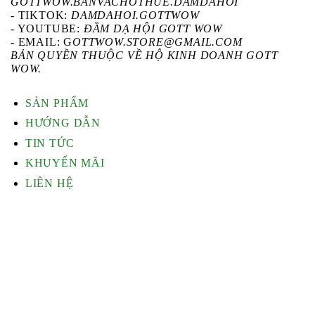
GOTTWOW.BANVACHOTHUE.DAMDAHOI
-
TIKTOK
:
DAMDAHOI.GOTTWOW
-
YOUTUBE
:
ĐẦM DẠ HỘI GOTT WOW
- EMAIL: G
OTTWOW.STORE@GMAIL.COM
BẢN QUYỀN THUỘC VỀ HỘ KINH DOANH GOTT
WOW.
SẢN PHẨM
HƯỚNG DẪN
TIN TỨC
KHUYẾN MÃI
LIÊN HỆ