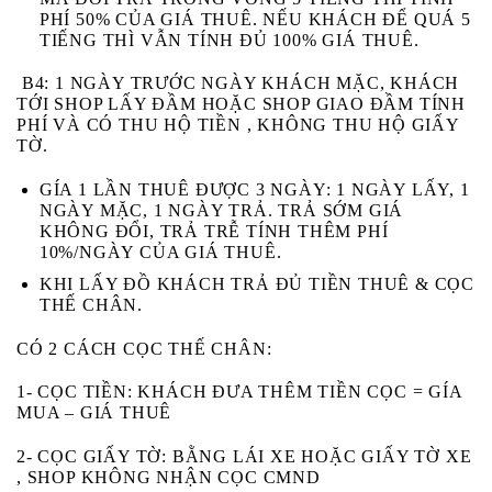
PHÍ 50% CỦA GIÁ THUÊ. NẾU KHÁCH ĐỂ
QUÁ 5
TIẾNG
THÌ VẪN TÍNH ĐỦ 100% GIÁ THUÊ.
B4:
1 NGÀY TRƯỚC NGÀY KHÁCH MẶC, KHÁCH
TỚI SHOP LẤY ĐẦM HOẶC SHOP GIAO ĐẦM TÍNH
PHÍ VÀ CÓ THU HỘ TIỀN , KHÔNG THU HỘ GIẤY
TỜ.
GÍA 1 LẦN THUÊ ĐƯỢC 3 NGÀY: 1 NGÀY LẤY, 1
NGÀY MẶC, 1 NGÀY TRẢ. TRẢ SỚM GIÁ
KHÔNG ĐỔI, TRẢ TRỄ TÍNH THÊM PHÍ
10%/NGÀY CỦA GIÁ THUÊ.
KHI LẤY ĐỒ KHÁCH
TRẢ ĐỦ TIỀN THUÊ & CỌC
THẾ CHÂN.
CÓ 2 CÁCH CỌC THẾ CHÂN:
1- CỌC TIỀN:
KHÁCH ĐƯA THÊM TIỀN CỌC = GÍA
MUA – GIÁ THUÊ
2- CỌC GIẤY TỜ:
BẰNG LÁI XE HOẶC GIẤY TỜ XE
, SHOP KHÔNG NHẬN CỌC CMND