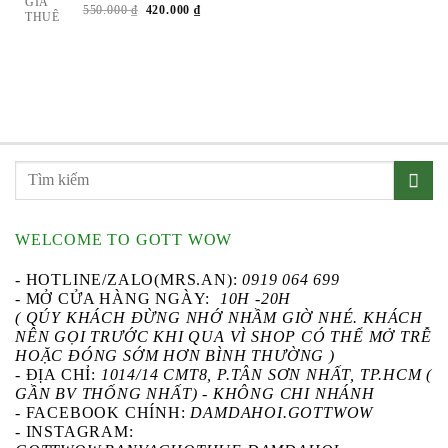
GIÁ
LÀ:
TẠI
GIÁ
GIÁ
550.000
₫
420.000
₫
THUÊ
1.900.000 ₫.
LÀ:
Á
GỐC
HIỆN
1.500.000 ₫.
ỆN
LÀ:
TẠI
I
550.000 ₫.
LÀ:
:
420.000 ₫.
0.000 ₫.
WELCOME TO GOTT WOW
- HOTLINE/ZALO(MRS.AN):
0919 064 699
- MỞ CỬA HÀNG NGÀY:
10H -20H
( QÚY KHÁCH ĐỪNG NHỚ NHẦM GIỜ NHÉ. KHÁCH
NÊN GỌI TRƯỚC KHI QUA VÌ SHOP CÓ THỂ MỞ TRỄ
HOẶC ĐÓNG SỚM HƠN BÌNH THƯỜNG )
- ĐỊA CHỈ:
1014/14 CMT8, P.TÂN SƠN NHẤT, TP.HCM (
GẦN BV THỐNG NHẤT) - KHÔNG CHI NHÁNH
-
FACEBOOK CHÍNH
:
DAMDAHOI.GOTTWOW
-
INSTAGRAM
: