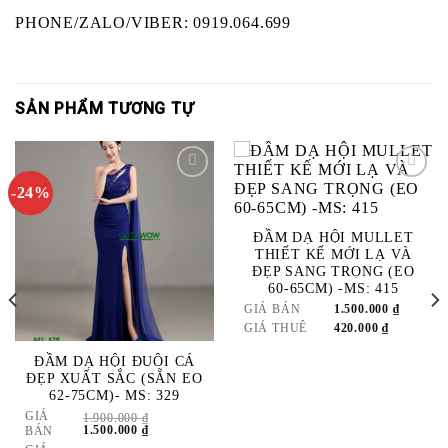
PHONE/ZALO/VIBER: 0919.064.699
SẢN PHẨM TƯƠNG TỰ
-24%
ADD
ADD
TO
TO
ĐẦM DẠ HỘI MULLET
WISHLIST
WISHLIST
THIẾT KẾ MỚI LẠ VÀ
ĐẸP SANG TRỌNG (EO
60-65CM) -MS: 415
GIÁ BÁN
1.500.000
₫
GIÁ THUÊ
420.000
₫
ĐẦM DẠ HỘI ĐUÔI CÁ
ĐẸP XUẤT SẮC (SẴN EO
62-75CM)- MS: 329
GIÁ
1.900.000
₫
GIÁ
GIÁ
1.500.000
₫
BÁN
GỐC
HIỆN