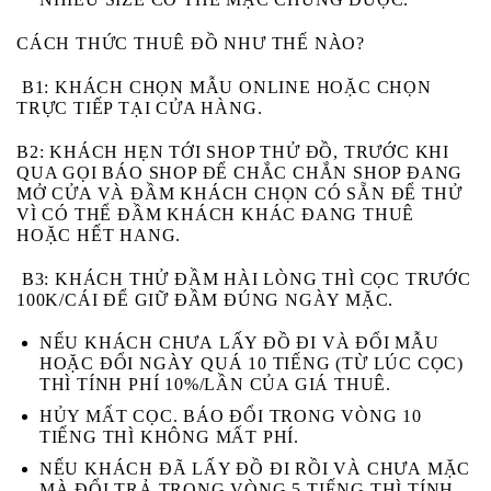
CÁCH THỨC THUÊ ĐỒ NHƯ THẾ NÀO?
B1:
KHÁCH CHỌN MẪU ONLINE HOẶC CHỌN
TRỰC TIẾP TẠI CỬA HÀNG.
B2:
KHÁCH HẸN TỚI SHOP THỬ ĐỒ, TRƯỚC KHI
QUA GỌI BÁO SHOP ĐỂ CHẮC CHẮN SHOP ĐANG
MỞ CỬA VÀ ĐẦM KHÁCH CHỌN CÓ SẴN ĐỂ THỬ
VÌ CÓ THỂ ĐẦM KHÁCH KHÁC ĐANG THUÊ
HOẶC HẾT HANG.
B3
: KHÁCH THỬ ĐẦM HÀI LÒNG THÌ CỌC TRƯỚC
100K/CÁI ĐỂ GIỮ ĐẦM ĐÚNG NGÀY MẶC.
NẾU KHÁCH
CHƯA
LẤY ĐỒ ĐI VÀ
ĐỔI MẪU
HOẶC ĐỔI NGÀY
QUÁ 10 TIẾNG (TỪ LÚC CỌC)
THÌ TÍNH PHÍ 10%/LẦN CỦA GIÁ THUÊ.
HỦY MẤT CỌC
. BÁO ĐỔI TRONG VÒNG 10
TIẾNG THÌ KHÔNG MẤT PHÍ.
NẾU KHÁCH
ĐÃ
LẤY ĐỒ ĐI RỒI VÀ
CHƯA
MẶC
MÀ ĐỔI TRẢ
TRONG VÒNG 5 TIẾNG
THÌ TÍNH