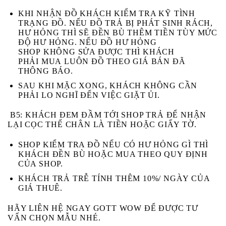
KHI NHẬN ĐỒ KHÁCH
KIỂM TRA KỸ
TÌNH
TRẠNG ĐỒ. NẾU ĐỒ TRẢ BỊ
PHÁT SINH RÁCH,
HƯ HỎNG
THÌ SẼ ĐỀN BÙ THÊM TIỀN TÙY MỨC
ĐỘ HƯ HỎNG. NẾU ĐỒ HƯ HỎNG
SHOP
KHÔNG
SỬA ĐƯỢC THÌ KHÁCH
PHẢI
MUA
LUÔN ĐỒ THEO GIÁ BÁN ĐÃ
THÔNG BÁO.
SAU KHI MẶC XONG, KHÁCH KHÔNG CẦN
PHẢI LO NGHĨ ĐẾN VIỆC GIẶT ỦI.
B5
: KHÁCH ĐEM ĐẦM TỚI SHOP TRẢ ĐỂ NHẬN
LẠI CỌC THẾ CHÂN LÀ TIỀN HOẶC GIẤY TỜ.
SHOP KIỂM TRA ĐỒ NẾU CÓ HƯ HỎNG GÌ THÌ
KHÁCH ĐỀN BÙ HOẶC MUA THEO QUY ĐỊNH
CỦA SHOP.
KHÁCH TRẢ TRỄ TÍNH THÊM 10%/ NGÀY CỦA
GIÁ THUÊ.
HÃY LIÊN HỆ NGAY GOTT WOW ĐỂ ĐƯỢC TƯ
VẤN CHỌN MẪU NHÉ.