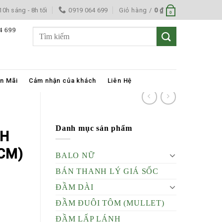
10h sáng - 8h tối
0919 064 699
Giỏ hàng /
0
₫
0
4 699
Í
n Mãi
Cảm nhận của khách
Liên Hệ
Danh mục sản phẩm
NH
CM)
BALO NỮ
BÁN THANH LÝ GIÁ SỐC
ĐẦM DÀI
ĐẦM ĐUÔI TÔM (MULLET)
ĐẦM LẤP LÁNH