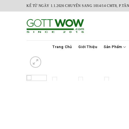
Skip
KỂ TỪ NGÀY 1.1.2026 CHUYỂN SANG 1014/14 CMT8, P.TÂ
to
content
Trang Chủ
Giới Thiệu
Sản Phẩm
ADD
TO
WISHLIST