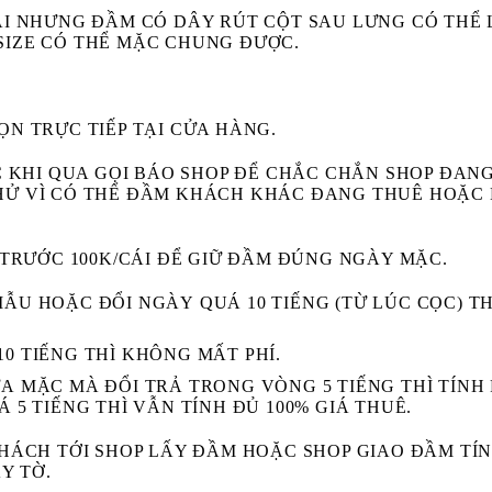
ÁI NHƯNG ĐẦM CÓ DÂY RÚT CỘT SAU LƯNG CÓ THỂ 
SIZE CÓ THỂ MẶC CHUNG ĐƯỢC.
 TRỰC TIẾP TẠI CỬA HÀNG.
 KHI QUA GỌI BÁO SHOP ĐỂ CHẮC CHẮN SHOP ĐAN
HỬ VÌ CÓ THỂ ĐẦM KHÁCH KHÁC ĐANG THUÊ HOẶC
 TRƯỚC 100K/CÁI ĐỂ GIỮ ĐẦM ĐÚNG NGÀY MẶC.
MẪU HOẶC ĐỔI NGÀY
QUÁ 10 TIẾNG (TỪ LÚC CỌC) TH
10 TIẾNG THÌ KHÔNG MẤT PHÍ.
ƯA
MẶC MÀ ĐỔI TRẢ
TRONG VÒNG 5 TIẾNG
THÌ TÍNH 
Á 5 TIẾNG
THÌ VẪN TÍNH ĐỦ 100% GIÁ THUÊ.
ÁCH TỚI SHOP LẤY ĐẦM HOẶC SHOP GIAO ĐẦM TÍN
Y TỜ.