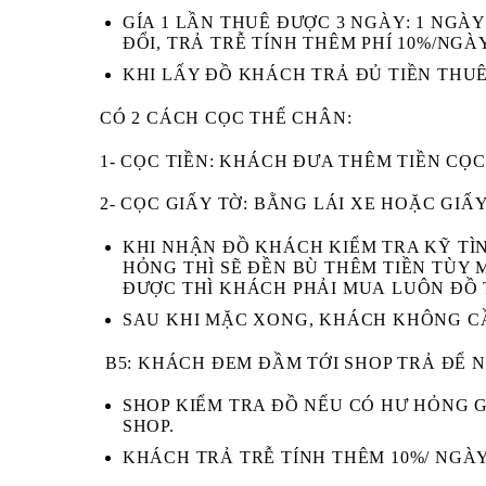
GÍA 1 LẦN THUÊ ĐƯỢC 3 NGÀY: 1 NGÀY
ĐỔI, TRẢ TRỄ TÍNH THÊM PHÍ 10%/NGÀ
KHI LẤY ĐỒ KHÁCH
TRẢ ĐỦ TIỀN THUÊ
CÓ 2 CÁCH CỌC THẾ CHÂN:
1- CỌC TIỀN:
KHÁCH ĐƯA THÊM TIỀN CỌC 
2- CỌC GIẤY TỜ:
BẰNG LÁI XE HOẶC GIẤY
KHI NHẬN ĐỒ KHÁCH
KIỂM TRA KỸ
TÌN
HỎNG
THÌ SẼ ĐỀN BÙ THÊM TIỀN TÙY
ĐƯỢC THÌ KHÁCH PHẢI
MUA
LUÔN ĐỒ 
SAU KHI MẶC XONG, KHÁCH KHÔNG CẦN
B5
: KHÁCH ĐEM ĐẦM TỚI SHOP TRẢ ĐỂ N
SHOP KIỂM TRA ĐỒ NẾU CÓ HƯ HỎNG 
SHOP.
KHÁCH TRẢ TRỄ TÍNH THÊM 10%/ NGÀY