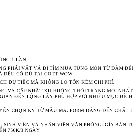
DÙNG 1 LẦN
HÔNG PHẢI VẤT VẢ ĐI TÌM MUA TỪNG MÓN TỪ ĐẦM ĐẾ
CẢ ĐỀU CÓ ĐỦ TẠI GOTT WOW
H DỰ TIỆC MÀ KHÔNG LO TỐN KÉM CHI PHÍ.
ỌNG VÀ CẬP NHẬT XU HƯỚNG THỜI TRANG MỚI NHẤT
GIẢN ĐẾN LỘNG LẪY PHÙ HỢP VỚI NHIỀU MỤC ĐÍCH
YỂN CHỌN KỸ TỪ MẪU MÃ, FORM DÁNG ĐẾN CHẤT L
, SINH VIÊN VÀ NHÂN VIÊN VĂN PHÒNG. GÍA BÁN T
ẾN 750K/3 NGÀY.