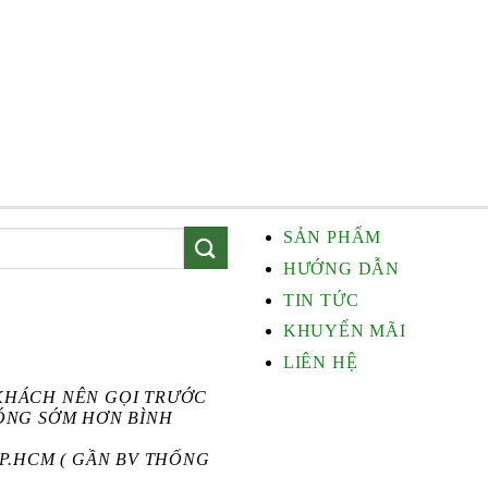
250.000 ₫.
25
SẢN PHẨM
HƯỚNG DẪN
TIN TỨC
KHUYẾN MÃI
LIÊN HỆ
KHÁCH NÊN GỌI TRƯỚC
ĐÓNG SỚM HƠN BÌNH
 TP.HCM ( GẦN BV THỐNG