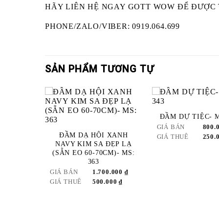
HÃY LIÊN HỆ NGAY GOTT WOW ĐỂ ĐƯỢC
PHONE/ZALO/VIBER: 0919.064.699
SẢN PHẨM TƯƠNG TỰ
ĐẦM DỰ TIỆC- M
ADD
ADD
GIÁ BÁN
800.
TO
TO
ĐẦM DẠ HỘI XANH
GIÁ THUÊ
250.
WISHLIST
WISHLIST
WI
NAVY KIM SA ĐẸP LẠ
(SẴN EO 60-70CM)- MS:
363
GIÁ BÁN
1.700.000
₫
GIÁ THUÊ
500.000
₫
 VÀNG
TRỌNG
O 65-