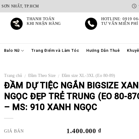
N SƠN NHẤT, TP.HCM
THANH TOÁN
HOTLINE: 0919 06
KHI NHẬN HÀNG
TƯ VẤN MIỄN PH
Balo Nữ
Trang Điểm và Làm Tóc
Hướng Dẫn Thuê
Khuyễ
Trang chủ
Đầm Theo Size
Đầm size XL-3XL (Eo 80-89)
/
/
ĐẦM DỰ TIỆC NGẮN BIGSIZE XA
NGỌC ĐẸP TRẺ TRUNG (EO 80-87
– MS: 910 XANH NGỌC
1.400.000
₫
GIÁ BÁN