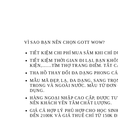
VÌ SAO BẠN NÊN CHỌN GOTT WOW?
TIẾT KIỆM CHI PHÍ MUA SẮM KHI CHỈ 
TIẾT KIỆM THỜI GIAN ĐI LẠI, BẠN K
KIỆN,..…..TÌM THỢ TRANG ĐIỂM. TẤT 
THA HỒ THAY ĐỔI ĐA DẠNG PHONG CÁC
MẪU MÃ ĐẸP, LẠ, ĐA DẠNG, SANG TR
TRONG VÀ NGOÀI NƯỚC. MẪU TỪ ĐƠN 
DỤNG.
HÀNG NGOẠI NHẬP CAO CẤP, ĐƯỢC TU
NÊN KHÁCH YÊN TÂM CHẤT LƯỢNG.
GIÁ CẢ HỢP LÝ PHÙ HỢP CHO HỌC SINH
ĐẾN 2100K VÀ GIÁ THUÊ CHỈ TỪ 150K Đ