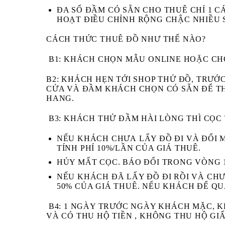
ĐA SỐ ĐẦM CÓ SẴN CHO THUÊ CHỈ 1 C
HOẠT ĐIỀU CHỈNH RỘNG CHẬC NHIỀU 
CÁCH THỨC THUÊ ĐỒ NHƯ THẾ NÀO?
B1:
KHÁCH CHỌN MẪU ONLINE HOẶC CHỌN
B2:
KHÁCH HẸN TỚI SHOP THỬ ĐỒ, TRƯỚC
CỬA VÀ ĐẦM KHÁCH CHỌN CÓ SẴN ĐỂ T
HANG.
B3
: KHÁCH THỬ ĐẦM HÀI LÒNG THÌ CỌC
NẾU KHÁCH
CHƯA
LẤY ĐỒ ĐI VÀ
ĐỔI 
TÍNH PHÍ 10%/LẦN CỦA GIÁ THUÊ.
HỦY MẤT CỌC
. BÁO ĐỔI TRONG VÒNG 
NẾU KHÁCH
ĐÃ
LẤY ĐỒ ĐI RỒI VÀ
CH
50% CỦA GIÁ THUÊ. NẾU KHÁCH ĐỂ
QU
B4:
1 NGÀY TRƯỚC NGÀY KHÁCH MẶC, KH
VÀ CÓ THU HỘ TIỀN , KHÔNG THU HỘ GIẤ