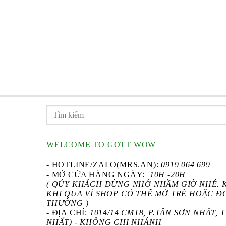
 383
0
₫
0
₫
GIÁ
HIỆN
₫
TẠI
 ₫.
₫
GIÁ
LÀ:
HIỆN
2.200.000 ₫.
TẠI
.
LÀ:
550.000 ₫.
WELCOME TO GOTT WOW
- HOTLINE/ZALO(MRS.AN):
0919 064 699
- MỞ CỬA HÀNG NGÀY:
10H -20H
( QÚY KHÁCH ĐỪNG NHỚ NHẦM GIỜ NHÉ. 
KHI QUA VÌ SHOP CÓ THỂ MỞ TRỄ HOẶC 
THƯỜNG )
- ĐỊA CHỈ:
1014/14 CMT8, P.TÂN SƠN NHẤT,
NHẤT) - KHÔNG CHI NHÁNH