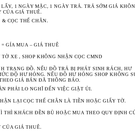
 LẤY, 1 NGÀY MẶC, 1 NGÀY TRẢ. TRẢ SỚM GIÁ KHÔ
Y CỦA GIÁ THUÊ.
 & CỌC THẾ CHÂN.
= GÍA MUA – GIÁ THUÊ
 TỜ XE , SHOP KHÔNG NHẬN CỌC CMND
H TRẠNG ĐỒ. NẾU ĐỒ TRẢ BỊ
PHÁT SINH RÁCH, HƯ
 MỨC ĐỘ HƯ HỎNG. NẾU ĐỒ HƯ HỎNG SHOP
KHÔNG
S
THEO GIÁ BÁN ĐÃ THÔNG BÁO.
 PHẢI LO NGHĨ ĐẾN VIỆC GIẶT ỦI.
HẬN LẠI CỌC THẾ CHÂN LÀ TIỀN HOẶC GIẤY TỜ.
GÌ THÌ KHÁCH ĐỀN BÙ HOẶC MUA THEO QUY ĐỊNH C
 CỦA GIÁ THUÊ.