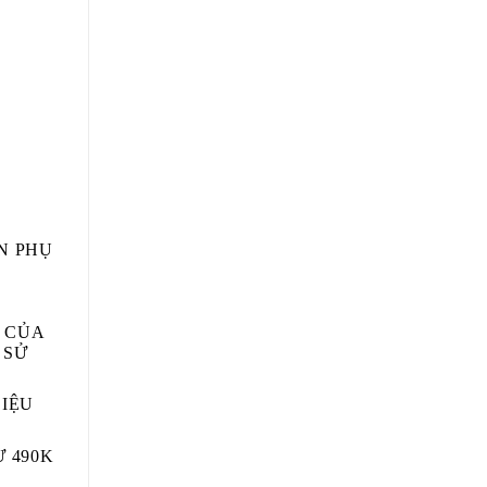
N PHỤ
 CỦA
 SỬ
IỆU
Ừ 490K