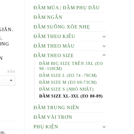
ĐẦM MÚA | ĐẦM PHỤ DÂU
ĐẦM NGẮN
ĐẦM SUÔNG XÒE NHẸ
GIÃN.
ĐẦM THEO KIỂU
.
ỌNG
ĐẦM THEO MÀU
ĐẦM THEO SIZE
ẾN
ĐẦM BIG SIZE TRÊN 3XL (EO
90 -110CM)
XÓA
ĐẦM SIZE L (EO 74 -79CM)
ĐẦM SIZE M (EO 69-73CM)
ĐẦM SIZE S (NHỎ NHẤT)
ĐẦM SIZE XL-3XL (EO 80-89)
ĐẦM TRUNG NIÊN
ĐẦM VẢI TRƠN
PHỤ KIỆN
89)
,