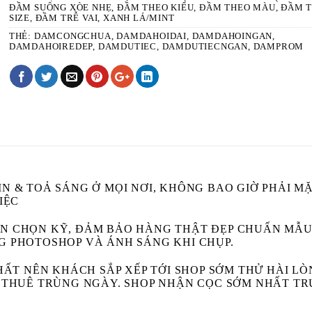
ĐẦM SUÔNG XÒE NHẸ
,
ĐẦM THEO KIỂU
,
ĐẦM THEO MÀU
,
ĐẦM 
SIZE
,
ĐẦM TRỄ VAI
,
XANH LÁ/MINT
THẺ:
DAMCONGCHUA
,
DAMDAHOIDAI
,
DAMDAHOINGAN
,
DAMDAHOIREDEP
,
DAMDUTIEC
,
DAMDUTIECNGAN
,
DAMPROM
N & TOẢ SÁNG Ở MỌI NƠI, KHÔNG BAO GIỜ PHẢI MẶ
IỆC
ỂN CHỌN KỸ, ĐẢM BẢO HÀNG THẬT ĐẸP CHUẨN MẪU
G PHOTOSHOP VÀ ÁNH SÁNG KHI CHỤP.
NHẤT NÊN KHÁCH SẮP XẾP TỚI SHOP SỚM THỬ HÀI L
C THUÊ TRÙNG NGÀY. SHOP NHẬN CỌC SỚM NHẤT TR