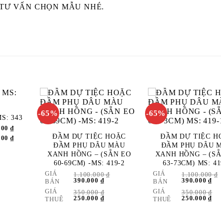
 TƯ VẤN CHỌN MẪU NHÉ.
-65%
-65%
S: 343
ADD
ADD
000
₫
TO
TO
ĐẦM DỰ TIỆC HOẶC
ĐẦM DỰ TIỆC H
000
₫
SHLIST
WISHLIST
WIS
ĐẦM PHỤ DÂU MÀU
ĐẦM PHỤ DÂU 
XANH HỒNG – (SẴN EO
XANH HỒNG – (S
60-69CM) -MS: 419-2
63-73CM) MS: 41
GIÁ
GIÁ
1.100.000
₫
1.100.000
₫
GIÁ
390.000
₫
GIÁ
GIÁ
390.000
₫
GI
BÁN
BÁN
GỐC
HIỆN
GỐC
HI
GIÁ
GIÁ
LÀ:
350.000
₫
TẠI
LÀ:
350.000
₫
TẠ
1.100.000 ₫.
GIÁ
250.000
₫
LÀ:
GIÁ
1.100.000 ₫.
GIÁ
250.000
₫
LÀ
GI
THUÊ
THUÊ
GỐC
390.000 ₫.
HIỆN
GỐC
39
HI
LÀ:
TẠI
LÀ:
TẠ
350.000 ₫.
LÀ:
350.000 ₫.
LÀ