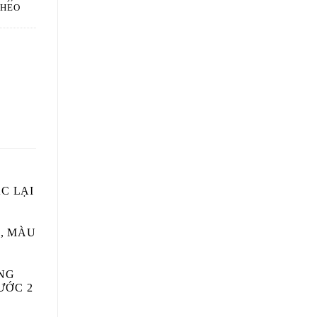
THEO
C LẠI
, MÀU
ÒNG
ƯỚC 2