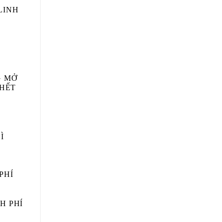
LINH
G MỞ
 HẾT
Ì
PHÍ
H PHÍ