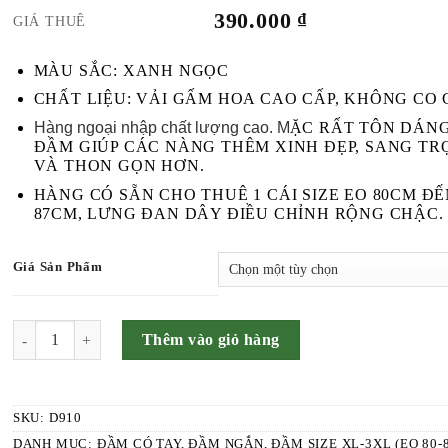
390.000
₫
GIÁ THUÊ
MÀU SẮC: XANH NGỌC
CHẤT LIỆU: VẢI GẤM HOA CAO CẤP, KHÔNG CO 
Hàng ngoại nhập chất lượng cao. M
ẶC RẤT TÔN DÁNG
ĐẦM GIÚP CÁC NÀNG THÊM XINH ĐẸP, SANG TR
VÀ THON GỌN HƠN.
HÀNG CÓ SẴN CHO THUÊ 1 CÁI SIZE EO 80CM Đ
87CM, LƯNG ĐAN DÂY ĐIỀU CHỈNH RỘNG CHẬC.
Giá Sản Phẩm
SỐ LƯỢNG
Thêm vào giỏ hàng
SKU:
D910
DANH MỤC:
ĐẦM CÓ TAY
,
ĐẦM NGẮN
,
ĐẦM SIZE XL-3XL (EO 80-