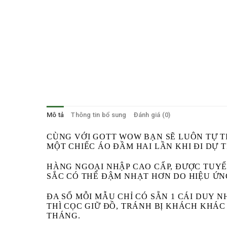
Mô tả
Thông tin bổ sung
Đánh giá (0)
CÙNG VỚI GOTT WOW BẠN SẼ LUÔN TỰ TI
MỘT CHIẾC ÁO ĐẦM HAI LẦN KHI ĐI DỰ T
HÀNG NGOẠI NHẬP CAO CẤP, ĐƯỢC TUY
SẮC CÓ THỂ ĐẬM NHẠT HƠN DO HIỆU ỨN
ĐA SỐ MỖI MẪU CHỈ CÓ SẴN 1 CÁI DUY 
THÌ CỌC GIỮ ĐỒ, TRÁNH BỊ KHÁCH KHÁ
THÁNG.