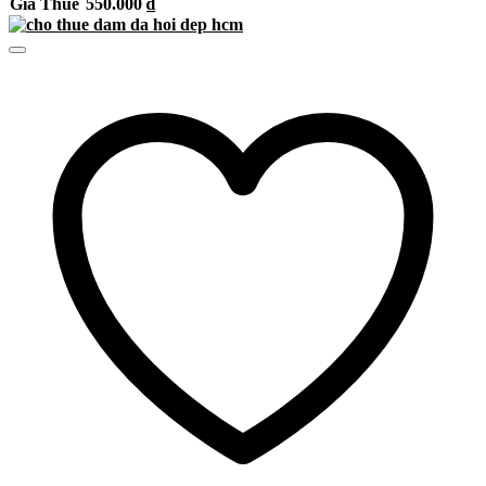
Giá Thuê
550.000
₫