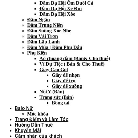
Đầm Dạ Hội Ôm Đuôi Cá
Đầm Dạ Hội Xẻ Đùi
Đầm Dạ Hội Xòe
Đầm Ngắn
Đầm Trung Niên
Đầm Suông Xòe Nhẹ
Đầm Vải Trơn
Đầm Lấp Lánh
Đầm Múa | Đầm Phụ Dâu
Phụ Kiện
Áo choàng đầm (Bán& Cho thuê)
Ví Dự Tiệc ( Bán & Cho Thuê)
Giày Cao Gót
Giày đế nhọn
Giày đế trụ
Giày đế xuồng
Nội Y (Bán)
Trang sức (Bán)
Bông tai
Balo Nữ
Móc khóa
Trang Điểm và Làm Tóc
Hướng Dẫn Thuê
Khuyễn Mãi
Cảm nhận của khách