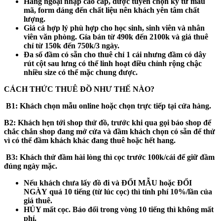
Hàng ngoại nhập cao cấp, được tuyển chọn kỹ từ mẫu
mã, form dáng đến chất liệu nên khách yên tâm chất
lượng.
Giá cả hợp lý phù hợp cho học sinh, sinh viên và nhân
viên văn phòng. Gía bán từ 490k đến 2100k và giá thuê
chỉ từ 150k đến 750k/3 ngày.
Đa số đầm có sẵn cho thuê chỉ 1 cái nhưng đầm có dây
rút cột sau lưng có thể linh hoạt điều chỉnh rộng chậc
nhiều size có thể mặc chung được.
CÁCH THỨC THUÊ ĐỒ NHƯ THẾ NÀO?
B1:
Khách chọn mẫu online hoặc chọn trực tiếp tại cửa hàng.
B2:
Khách hẹn tới shop thử đồ, trước khi qua gọi báo shop để
chắc chắn shop đang mở cửa và đầm khách chọn có sẵn để thử
vì có thể đầm khách khác đang thuê hoặc hết hang.
B3
: Khách thử đầm hài lòng thì cọc trước 100k/cái để giữ đầm
đúng ngày mặc.
Nếu khách
chưa
lấy đồ đi và
ĐỔI MẪU hoặc ĐỔI
NGÀY
quá 10 tiếng (từ lúc cọc) thì tính phí 10%/lần của
giá thuê.
HỦY mất cọc
. Báo đổi trong vòng 10 tiếng thì không mất
phí.