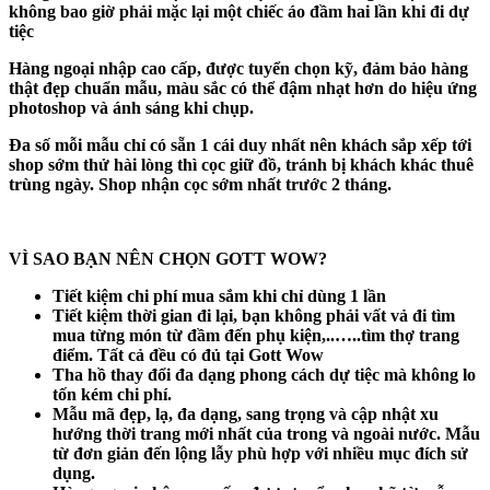
không bao giờ phải mặc lại một chiếc áo đầm hai lần khi đi dự
tiệc
Hàng ngoại nhập cao cấp, được tuyển chọn kỹ, đảm bảo hàng
thật đẹp chuẩn mẫu, màu sắc có thể đậm nhạt hơn do hiệu ứng
photoshop và ánh sáng khi chụp.
Đa số mỗi mẫu chỉ có sẵn 1 cái duy nhất nên khách sắp xếp tới
shop sớm thử hài lòng thì cọc giữ đồ, tránh bị khách khác thuê
trùng ngày. Shop nhận cọc sớm nhất trước 2 tháng.
VÌ SAO BẠN NÊN CHỌN GOTT WOW?
Tiết kiệm chi phí mua sắm khi chỉ dùng 1 lần
Tiết kiệm thời gian đi lại, bạn không phải vất vả đi tìm
mua từng món từ đầm đến phụ kiện,..…..tìm thợ trang
điểm. Tất cả đều có đủ tại Gott Wow
Tha hồ thay đổi đa dạng phong cách dự tiệc mà không lo
tốn kém chi phí.
Mẫu mã đẹp, lạ, đa dạng, sang trọng và cập nhật xu
hướng thời trang mới nhất của trong và ngoài nước. Mẫu
từ đơn giản đến lộng lẫy phù hợp với nhiều mục đích sử
dụng.