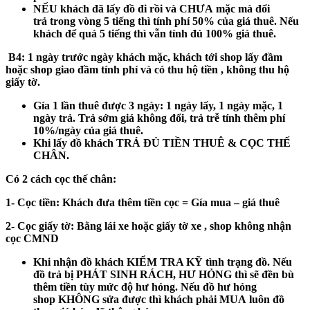
NẾU khách
đã
lấy đồ đi rồi và
CHƯA
mặc mà đổi
trả
trong vòng 5 tiếng
thì tính phí 50% của giá thuê. Nếu
khách để
quá 5 tiếng
thì vẫn tính đủ 100% giá thuê.
B4:
1 ngày trước ngày khách mặc, khách tới shop lấy đầm
hoặc shop giao đầm tính phí và có thu hộ tiền , không thu hộ
giấy tờ.
Gía 1 lần thuê được 3 ngày: 1 ngày lấy, 1 ngày mặc, 1
ngày trả. Trả sớm giá không đổi, trả trễ tính thêm phí
10%/ngày của giá thuê.
Khi lấy đồ khách
TRẢ ĐỦ TIỀN THUÊ & CỌC THẾ
CHÂN.
Có 2 cách cọc thế chân:
1- Cọc tiền:
Khách đưa thêm tiền cọc = Gía mua – giá thuê
2- Cọc giấy tờ:
Bằng lái xe hoặc giấy tờ xe , shop không nhận
cọc CMND
Khi nhận đồ khách
KIỂM TRA KỸ
tình trạng đồ. Nếu
đồ trả bị
PHÁT SINH RÁCH, HƯ HỎNG
thì sẽ đền bù
thêm tiền tùy mức độ hư hỏng. Nếu đồ hư hỏng
shop
KHÔNG
sửa được thì khách phải
MUA
luôn đồ