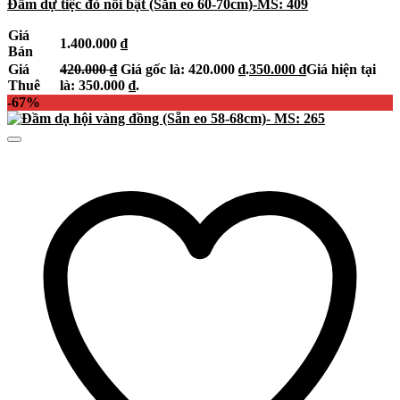
Đầm dự tiệc đỏ nổi bật (Sẵn eo 60-70cm)-MS: 409
Giá
1.400.000
₫
Bán
Giá
420.000
₫
Giá gốc là: 420.000 ₫.
350.000
₫
Giá hiện tại
Thuê
là: 350.000 ₫.
-67%