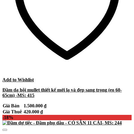
Add to Wishlist
Đầm dạ hội mullet thiết kế mới lạ và đẹp sang trọng (eo 60-
65cm) -MS: 415
Giá Bán
1.500.000
₫
Giá Thuê
420.000
₫
-18%