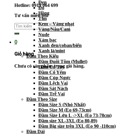
Đen
Hotline: 0919 064 699
Đỏ
Hồng
Tư vấn miễn phí
Tím
Kem – Vàng nhạt
Vàng/Nâu/Cam
Nude
Xám bạc
0
Xanh đen/coban/biển
Xanh lá/mint
Giỏ hàng
Đầm Theo Kiểu
Đầm Đuôi Tôm (Mullet)
Chưa có sản phẩm trong giỏ hàng.
Đầm Có Tay
Đầm Cổ Yếm
Đầm Cúp Ngực
Đầm Lệch Vai
Đầm Sát Nách
Đầm Trễ Vai
Đầm Theo Size
Đầm Size S (Nhỏ Nhất)
Đầm Size M (Eo 69-73cm)
Đầm Size Lớn L ->XL (Eo 73-78cm)
Đầm size XL-3XL (Eo 80-89)
Đầm Big size trên 3XL (Eo 90 -110cm)
Đầm Dài