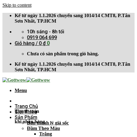
Skip to content
Kể từ ngày 1.1.2026 chuyển sang 1014/14 CMT8, P.Tân
Sơn Nhất, TP.HCM
10h sáng - 8h tối
0919 064 699
Giỏ hàng /
0
₫
0
Chưa có sản phẩm trong giỏ hàng.
Kể từ ngày 1.1.2026 chuyển sang 1014/14 CMT8, P.Tân
Sơn Nhất, TP.HCM
Menu
Trang Chủ
Thanh toán
Giới Thiệu
Sản Phẩm
khi nhận hàng
Bán thanh lý giá sốc
Đầm Theo Màu
Trắng