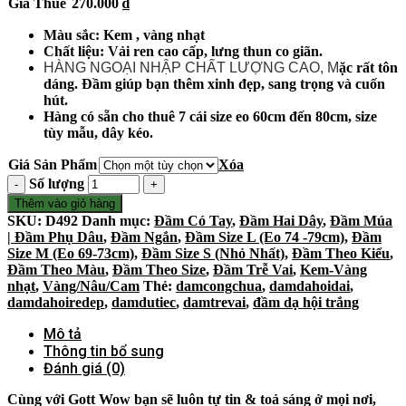
Giá Thuê
270.000
₫
Màu sắc: Kem , vàng nhạt
Chất liệu: Vải ren cao cấp, lưng thun co giãn.
HÀNG NGOẠI NHẬP CHẤT LƯỢNG CAO, M
ặc rất tôn
dáng. Đầm giúp bạn thêm xinh đẹp, sang trọng và cuốn
hút.
Hàng có sẵn cho thuê 7 cái size eo 60cm đến 80cm, size
tùy mẫu, dây kéo.
Giá Sản Phẩm
Xóa
Số lượng
Thêm vào giỏ hàng
SKU:
D492
Danh mục:
Đầm Có Tay
,
Đầm Hai Dây
,
Đầm Múa
| Đầm Phụ Dâu
,
Đầm Ngắn
,
Đầm Size L (Eo 74 -79cm)
,
Đầm
Size M (Eo 69-73cm)
,
Đầm Size S (Nhỏ Nhất)
,
Đầm Theo Kiểu
,
Đầm Theo Màu
,
Đầm Theo Size
,
Đầm Trễ Vai
,
Kem-Vàng
nhạt
,
Vàng/Nâu/Cam
Thẻ:
damcongchua
,
damdahoidai
,
damdahoiredep
,
damdutiec
,
damtrevai
,
đầm dạ hội trắng
Mô tả
Thông tin bổ sung
Đánh giá (0)
Cùng với Gott Wow bạn sẽ luôn tự tin & toả sáng ở mọi nơi,