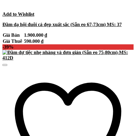
Add to Wishlist
Đầm dạ hội đuôi cá đẹp xuất sắc (Sẵn eo 67-73cm) MS: 37
Giá Bán
1.900.000
₫
Giá Thuê
590.000
₫
-39%