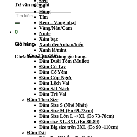
Đen
Tư vấn miễn phí
Đỏ
Hồng
Tím
Kem – Vàng nhạt
Vàng/Nâu/Cam
0
Nude
Xám bạc
Giỏ hàng
Xanh đen/coban/biển
Xanh lá/mint
Đầm Theo Kiểu
Chưa có sản phẩm trong giỏ hàng.
Đầm Đuôi Tôm (Mullet)
Đầm Có Tay
Đầm Cổ Yếm
Đầm Cúp Ngực
Đầm Lệch Vai
Đầm Sát Nách
Đầm Trễ Vai
Đầm Theo Size
Đầm Size S (Nhỏ Nhất)
Đầm Size M (Eo 69-73cm)
Đầm Size Lớn L ->XL (Eo 73-78cm)
Đầm size XL-3XL (Eo 80-89)
Đầm Big size trên 3XL (Eo 90 -110cm)
Đầm Dài