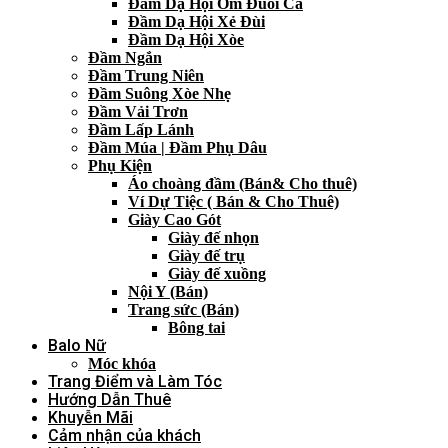
Đầm Dạ Hội Ôm Đuôi Cá
Đầm Dạ Hội Xẻ Đùi
Đầm Dạ Hội Xòe
Đầm Ngắn
Đầm Trung Niên
Đầm Suông Xòe Nhẹ
Đầm Vải Trơn
Đầm Lấp Lánh
Đầm Múa | Đầm Phụ Dâu
Phụ Kiện
Áo choàng đầm (Bán& Cho thuê)
Ví Dự Tiệc ( Bán & Cho Thuê)
Giày Cao Gót
Giày đế nhọn
Giày đế trụ
Giày đế xuồng
Nội Y (Bán)
Trang sức (Bán)
Bông tai
Balo Nữ
Móc khóa
Trang Điểm và Làm Tóc
Hướng Dẫn Thuê
Khuyễn Mãi
Cảm nhận của khách