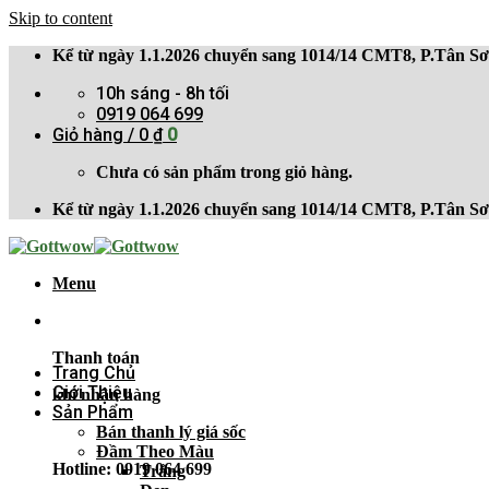
Skip to content
Kể từ ngày 1.1.2026 chuyển sang 1014/14 CMT8, P.Tân 
10h sáng - 8h tối
0919 064 699
Giỏ hàng /
0
₫
0
Chưa có sản phẩm trong giỏ hàng.
Kể từ ngày 1.1.2026 chuyển sang 1014/14 CMT8, P.Tân 
Menu
Thanh toán
Trang Chủ
Giới Thiệu
khi nhận hàng
Sản Phẩm
Bán thanh lý giá sốc
Đầm Theo Màu
Hotline: 0919 064 699
Trắng