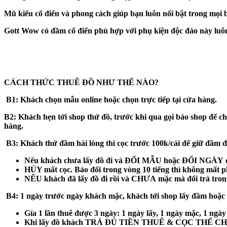
Mũ kiểu cổ điển và phong cách giúp bạn luôn nổi bật trong mọi bu
Gott Wow có đầm cổ điển phù hợp với phụ kiện độc đáo này luô
CÁCH THỨC THUÊ ĐỒ NHƯ THẾ NÀO?
B1:
Khách chọn mẫu online hoặc chọn trực tiếp tại cửa hàng.
B2:
Khách hẹn tới shop thử đồ, trước khi qua gọi báo shop để c
hàng.
B3
: Khách thử đầm hài lòng thì cọc trước 100k/cái để giữ đầm
Nếu khách
chưa
lấy đồ đi và
ĐỔI MẪU hoặc ĐỔI NGÀY
q
HỦY mất cọc
. Báo đổi trong vòng 10 tiếng thì không mất p
NẾU khách
đã
lấy đồ đi rồi và
CHƯA
mặc mà đổi trả
tron
B4:
1 ngày trước ngày khách mặc, khách tới shop lấy đầm hoặc sh
Gía 1 lần thuê được 3 ngày: 1 ngày lấy, 1 ngày mặc, 1 ngày
Khi lấy đồ khách
TRẢ ĐỦ TIỀN THUÊ & CỌC THẾ CH