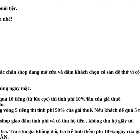
ổi tiệc.
n nhé!
hắc chắn shop đang mở cửa và đầm khách chọn có sẵn để thử vì c
 đúng ngày mặc.
uá 10 tiếng (từ lúc cọc) thì tính phí 10%/lần của giá thuê.
hí.
g vòng 5 tiếng
thì tính phí 50% của giá thuê. Nếu khách để
quá 5 t
op giao đầm tính phí và có thu hộ tiền , không thu hộ giấy tờ.
 trả. Trả sớm giá không đổi, trả trễ tính thêm phí 10%/ngày của gi
ÂN.