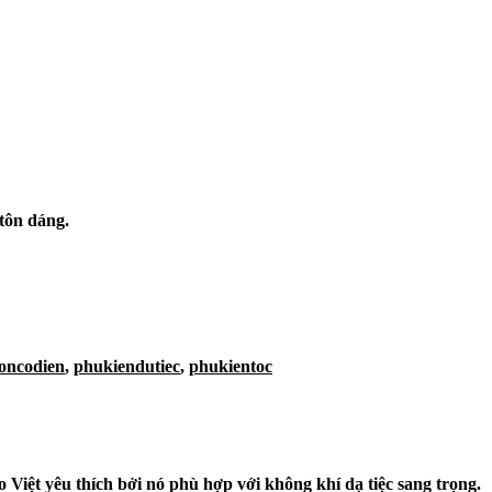
tôn dáng.
oncodien
,
phukiendutiec
,
phukientoc
 Việt yêu thích bởi nó phù hợp với không khí dạ tiệc sang trọng.