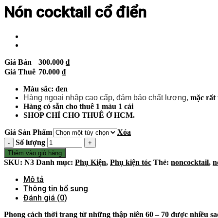
Nón cocktail cổ điển
Giá Bán
300.000
₫
Giá Thuê
70.000
₫
Màu sắc: đen
Hàng ngoại nhập cao cấp, đảm bảo chất lượng,
mặc rất 
Hàng có sẵn cho thuê 1 màu 1 cái
SHOP CHỈ CHO THUÊ Ở HCM.
Giá Sản Phẩm
Xóa
Số lượng
Thêm vào giỏ hàng
SKU:
N3
Danh mục:
Phụ Kiện
,
Phụ kiện tóc
Thẻ:
noncocktail
,
n
Mô tả
Thông tin bổ sung
Đánh giá (0)
Phong cách thời trang từ những thập niên 60 – 70 được nhiều sao