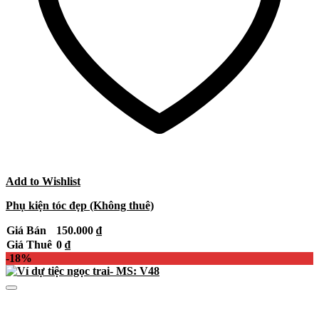
Add to Wishlist
Phụ kiện tóc đẹp (Không thuê)
Giá Bán
150.000
₫
Giá Thuê
0
₫
-18%