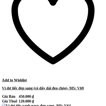
Add to Wishlist
Ví dự tiệc đẹp sang (có dây dài đeo chéo)- MS: V69
Giá Bán
450.000
₫
Giá Thuê
120.000
₫