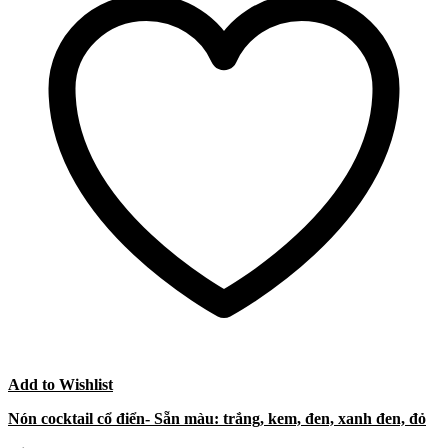
Add to Wishlist
Nón cocktail cổ điển- Sẵn màu: trắng, kem, đen, xanh đen, đỏ