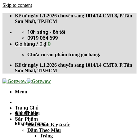
Skip to content
Kể từ ngày 1.1.2026 chuyển sang 1014/14 CMT8, P.Tân
Sơn Nhất, TP.HCM
10h sáng - 8h tối
0919 064 699
Giỏ hàng /
0
₫
0
Chưa có sản phẩm trong giỏ hàng.
Kể từ ngày 1.1.2026 chuyển sang 1014/14 CMT8, P.Tân
Sơn Nhất, TP.HCM
Menu
Trang Chủ
Thanh toán
Giới Thiệu
Sản Phẩm
khi nhận hàng
Bán thanh lý giá sốc
Đầm Theo Màu
Trắng