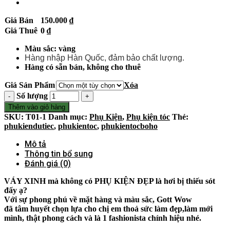
Giá Bán
150.000
₫
Giá Thuê
0
₫
Màu sắc: vàng
Hàng nhập Hàn Quốc, đảm bảo chất lượng.
Hàng có sẵn bán, không cho thuê
Giá Sản Phẩm
Xóa
Số lượng
Thêm vào giỏ hàng
SKU:
T01-1
Danh mục:
Phụ Kiện
,
Phụ kiện tóc
Thẻ:
phukiendutiec
,
phukientoc
,
phukientocboho
Mô tả
Thông tin bổ sung
Đánh giá (0)
VÁY XINH mà không có PHỤ KIỆN ĐẸP là hơi bị thiếu sót
đấy ạ
?
Với sự phong phú về mặt hàng và màu sắc, Gott Wow
đã tâm huyết chọn lựa cho chị em thoả sức làm đẹp,làm mới
mình, thật phong cách và là 1 fashionista chính hiệu nhé.