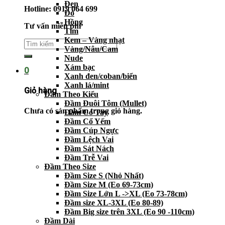
Đen
Hotline: 0919 064 699
Đỏ
Hồng
Tư vấn miễn phí
Tím
Kem – Vàng nhạt
Vàng/Nâu/Cam
Nude
Xám bạc
0
Xanh đen/coban/biển
Xanh lá/mint
Giỏ hàng
Đầm Theo Kiểu
Đầm Đuôi Tôm (Mullet)
Chưa có sản phẩm trong giỏ hàng.
Đầm Có Tay
Đầm Cổ Yếm
Đầm Cúp Ngực
Đầm Lệch Vai
Đầm Sát Nách
Đầm Trễ Vai
Đầm Theo Size
Đầm Size S (Nhỏ Nhất)
Đầm Size M (Eo 69-73cm)
Đầm Size Lớn L ->XL (Eo 73-78cm)
Đầm size XL-3XL (Eo 80-89)
Đầm Big size trên 3XL (Eo 90 -110cm)
Đầm Dài