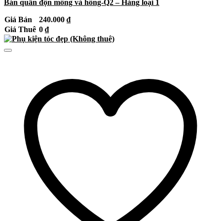
Bán quần độn mông và hông-Q2 – Hàng loại 1
Giá Bán
240.000
₫
Giá Thuê
0
₫