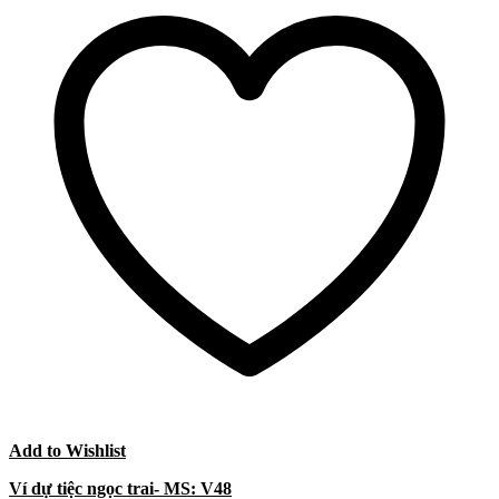
Add to Wishlist
Ví dự tiệc ngọc trai- MS: V48