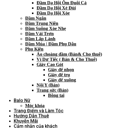
Đầm Dạ Hội Ôm Đuôi Cá
Đầm Dạ Hội Xẻ Đùi
Đầm Dạ Hội Xòe
Đầm Ngắn
Đầm Trung Niên
Đầm Suông Xòe Nhẹ
Đầm Vải Trơn
Đầm Lấp Lánh
Đầm Múa | Đầm Phụ Dâu
Phụ Kiện
Áo choàng đầm (Bán& Cho thuê)
Ví Dự Tiệc ( Bán & Cho Thuê)
Giày Cao Gót
Giày đế nhọn
Giày đế trụ
Giày đế xuồng
Nội Y (Bán)
Trang sức (Bán)
Bông tai
Balo Nữ
Móc khóa
Trang Điểm và Làm Tóc
Hướng Dẫn Thuê
Khuyễn Mãi
Cảm nhận của khách