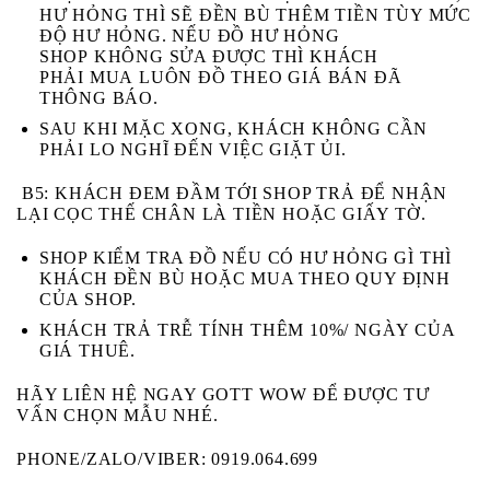
HƯ HỎNG
THÌ SẼ ĐỀN BÙ THÊM TIỀN TÙY MỨC
ĐỘ HƯ HỎNG. NẾU ĐỒ HƯ HỎNG
SHOP
KHÔNG
SỬA ĐƯỢC THÌ KHÁCH
PHẢI
MUA
LUÔN ĐỒ THEO GIÁ BÁN ĐÃ
THÔNG BÁO.
SAU KHI MẶC XONG, KHÁCH KHÔNG CẦN
PHẢI LO NGHĨ ĐẾN VIỆC GIẶT ỦI.
B5
: KHÁCH ĐEM ĐẦM TỚI SHOP TRẢ ĐỂ NHẬN
LẠI CỌC THẾ CHÂN LÀ TIỀN HOẶC GIẤY TỜ.
SHOP KIỂM TRA ĐỒ NẾU CÓ HƯ HỎNG GÌ THÌ
KHÁCH ĐỀN BÙ HOẶC MUA THEO QUY ĐỊNH
CỦA SHOP.
KHÁCH TRẢ TRỄ TÍNH THÊM 10%/ NGÀY CỦA
GIÁ THUÊ.
HÃY LIÊN HỆ NGAY GOTT WOW ĐỂ ĐƯỢC TƯ
VẤN CHỌN MẪU NHÉ.
PHONE/ZALO/VIBER: 0919.064.699