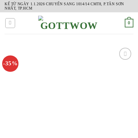
Skip
KỂ TỪ NGÀY 1.1.2026 CHUYỂN SANG 1014/14 CMT8, P.TÂN SƠN
NHẤT, TP.HCM
to
content
0
-35%
ADD
TO
WISHLIST