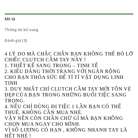
Mô tả
Thông tin bổ sung
Đánh giá (0)
4 LÝ DO MÀ CHẮC CHẮN BẠN KHÔNG THỂ BỎ LỠ
CHIẾC CLUTCH CẦM TAY NÀY !
1. THIẾT KẾ SANG TRỌNG – TINH TẾ
2. KIỂU DÁNG THỜI TRANG VỚI NGĂN RỘNG
CHO BẠN THỎA SỨC ĐỂ TỈ TỈ VẬT DỤNG LINH
TINH
3. DUY NHẤT CHỈ CLUTCH CẦM TAY MỚI TÔN VẺ
ĐẸP CỦA BẠN TRONG NHỮNG BUỔI TIỆC SANG
TRỌNG.
4. NẾU CHỈ DÙNG ĐI TIỆC 1 LẦN BẠN CÓ THỂ
THUÊ, KHÔNG CẦN MUA NHÉ.
VẬY NÊN CÒN CHẦN CHỪ GÌ MÀ BẠN KHÔNG
CHỌN MUA NGAY CHO MÌNH.
VÌ SỐ LƯỢNG CÓ HẠN , KHÔNG NHANH TAY LÀ
HẾT NHÉ !