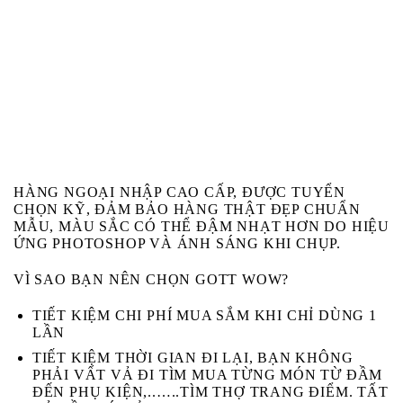
HÀNG NGOẠI NHẬP CAO CẤP, ĐƯỢC TUYỂN
CHỌN KỸ, ĐẢM BẢO HÀNG THẬT ĐẸP CHUẨN
MẪU, MÀU SẮC CÓ THỂ ĐẬM NHẠT HƠN DO HIỆU
ỨNG PHOTOSHOP VÀ ÁNH SÁNG KHI CHỤP.
VÌ SAO BẠN NÊN CHỌN GOTT WOW?
TIẾT KIỆM CHI PHÍ MUA SẮM KHI CHỈ DÙNG 1
LẦN
TIẾT KIỆM THỜI GIAN ĐI LẠI, BẠN KHÔNG
PHẢI VẤT VẢ ĐI TÌM MUA TỪNG MÓN TỪ ĐẦM
ĐẾN PHỤ KIỆN,..…..TÌM THỢ TRANG ĐIỂM. TẤT