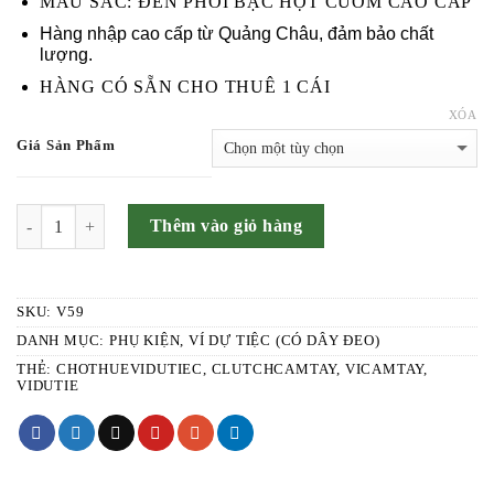
MÀU SẮC: ĐEN PHỐI BẠC HỘT CƯỜM CAO CẤP
120.000 ₫.
LÀ:
Hàng nhập cao cấp từ Quảng Châu, đảm bảo chất
100.000 ₫.
lượng.
HÀNG CÓ SẴN CHO THUÊ 1 CÁI
XÓA
Giá Sản Phẩm
SỐ LƯỢNG
Thêm vào giỏ hàng
SKU:
V59
DANH MỤC:
PHỤ KIỆN
,
VÍ DỰ TIỆC (CÓ DÂY ĐEO)
THẺ:
CHOTHUEVIDUTIEC
,
CLUTCHCAMTAY
,
VICAMTAY
,
VIDUTIE