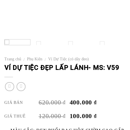
Trang chủ
Phụ Kiện
Ví Dự Tiệc (có dây đeo)
/
/
VÍ DỰ TIỆC ĐẸP LẤP LÁNH- MS: V59
GIÁ
GIÁ
620.000
400.000
₫
₫
GIÁ BÁN
GỐC
HIỆN
LÀ:
TẠI
GIÁ
GIÁ
120.000
100.000
₫
₫
GIÁ THUÊ
620.000 ₫.
LÀ:
GỐC
HIỆN
400.000 ₫.
LÀ:
TẠI