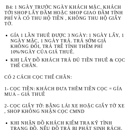
B4:
1 NGÀY TRƯỚC NGÀY KHÁCH MẶC, KHÁCH
TỚI SHOP LẤY ĐẦM HOẶC SHOP GIAO ĐẦM TÍNH
PHÍ VÀ CÓ THU HỘ TIỀN , KHÔNG THU HỘ GIẤY
TỜ.
GÍA 1 LẦN THUÊ ĐƯỢC 3 NGÀY: 1 NGÀY LẤY, 1
NGÀY MẶC, 1 NGÀY TRẢ. TRẢ SỚM GIÁ
KHÔNG ĐỔI, TRẢ TRỄ TÍNH THÊM PHÍ
10%/NGÀY CỦA GIÁ THUÊ.
KHI LẤY ĐỒ KHÁCH
TRẢ ĐỦ TIỀN THUÊ & CỌC
THẾ CHÂN.
CÓ 2 CÁCH CỌC THẾ CHÂN:
1- CỌC TIỀN:
KHÁCH ĐƯA THÊM TIỀN CỌC = GÍA
MUA – GIÁ THUÊ
2- CỌC GIẤY TỜ:
BẰNG LÁI XE HOẶC GIẤY TỜ XE
, SHOP KHÔNG NHẬN CỌC CMND
KHI NHẬN ĐỒ KHÁCH
KIỂM TRA KỸ
TÌNH
TRẠNG ĐỒ. NẾU ĐỒ TRẢ BỊ
PHÁT SINH RÁCH,