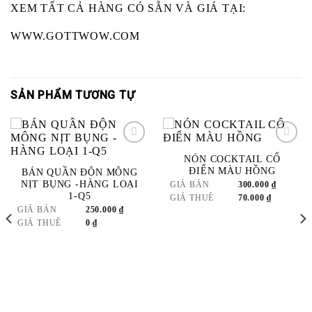
XEM TẤT CẢ HÀNG CÓ SẴN VÀ GIÁ TẠI:
WWW.GOTTWOW.COM
SẢN PHẨM TƯƠNG TỰ
NÓN COCKTAIL CỔ
ADD
ADD
ĐIỂN MÀU HỒNG
BÁN QUẦN ĐỘN MÔNG
TO
TO
NỊT BỤNG -HÀNG LOẠI
GIÁ BÁN
300.000
₫
WISHLIST
WISHLIST
1-Q5
GIÁ THUÊ
70.000
₫
GIÁ BÁN
250.000
₫
GIÁ THUÊ
0
₫