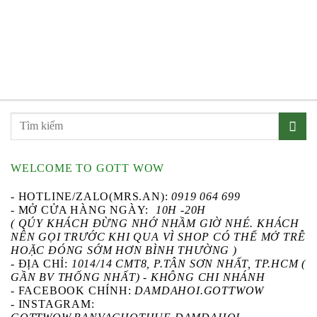
WELCOME TO GOTT WOW
- HOTLINE/ZALO(MRS.AN):
0919 064 699
- MỞ CỬA HÀNG NGÀY:
10H -20H
( QÚY KHÁCH ĐỪNG NHỚ NHẦM GIỜ NHÉ. KHÁCH
NÊN GỌI TRƯỚC KHI QUA VÌ SHOP CÓ THỂ MỞ TRỄ
HOẶC ĐÓNG SỚM HƠN BÌNH THƯỜNG )
- ĐỊA CHỈ:
1014/14 CMT8, P.TÂN SƠN NHẤT, TP.HCM (
GẦN BV THỐNG NHẤT) - KHÔNG CHI NHÁNH
-
FACEBOOK CHÍNH
:
DAMDAHOI.GOTTWOW
-
INSTAGRAM
: