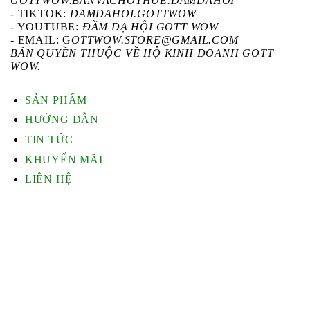
GOTTWOW.BANVACHOTHUE.DAMDAHOI
-
TIKTOK
:
DAMDAHOI.GOTTWOW
-
YOUTUBE
:
ĐẦM DẠ HỘI GOTT WOW
- EMAIL: G
OTTWOW.STORE@GMAIL.COM
BẢN QUYỀN THUỘC VỀ HỘ KINH DOANH GOTT
WOW.
SẢN PHẨM
HƯỚNG DẪN
TIN TỨC
KHUYẾN MÃI
LIÊN HỆ