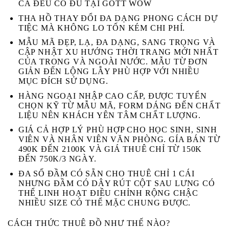
CẢ ĐỀU CÓ ĐỦ TẠI GOTT WOW
THA HỒ THAY ĐỔI ĐA DẠNG PHONG CÁCH DỰ
TIỆC MÀ KHÔNG LO TỐN KÉM CHI PHÍ.
MẪU MÃ ĐẸP, LẠ, ĐA DẠNG, SANG TRỌNG VÀ
CẬP NHẬT XU HƯỚNG THỜI TRANG MỚI NHẤT
CỦA TRONG VÀ NGOÀI NƯỚC. MẪU TỪ ĐƠN
GIẢN ĐẾN LỘNG LẪY PHÙ HỢP VỚI NHIỀU
MỤC ĐÍCH SỬ DỤNG.
HÀNG NGOẠI NHẬP CAO CẤP, ĐƯỢC TUYỂN
CHỌN KỸ TỪ MẪU MÃ, FORM DÁNG ĐẾN CHẤT
LIỆU NÊN KHÁCH YÊN TÂM CHẤT LƯỢNG.
GIÁ CẢ HỢP LÝ PHÙ HỢP CHO HỌC SINH, SINH
VIÊN VÀ NHÂN VIÊN VĂN PHÒNG. GÍA BÁN TỪ
490K ĐẾN 2100K VÀ GIÁ THUÊ CHỈ TỪ 150K
ĐẾN 750K/3 NGÀY.
ĐA SỐ ĐẦM CÓ SẴN CHO THUÊ CHỈ 1 CÁI
NHƯNG ĐẦM CÓ DÂY RÚT CỘT SAU LƯNG CÓ
THỂ LINH HOẠT ĐIỀU CHỈNH RỘNG CHẬC
NHIỀU SIZE CÓ THỂ MẶC CHUNG ĐƯỢC.
CÁCH THỨC THUÊ ĐỒ NHƯ THẾ NÀO?