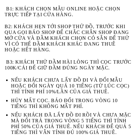
B1:
KHÁCH CHỌN MẪU ONLINE HOẶC CHỌN
TRỰC TIẾP TẠI CỬA HÀNG.
B2:
KHÁCH HẸN TỚI SHOP THỬ ĐỒ, TRƯỚC KHI
QUA GỌI BÁO SHOP ĐỂ CHẮC CHẮN SHOP ĐANG
MỞ CỬA VÀ ĐẦM KHÁCH CHỌN CÓ SẴN ĐỂ THỬ
VÌ CÓ THỂ ĐẦM KHÁCH KHÁC ĐANG THUÊ
HOẶC HẾT HÀNG.
B3
: KHÁCH THỬ ĐẦM HÀI LÒNG THÌ CỌC TRƯỚC
100K/CÁI ĐỂ GIỮ ĐẦM ĐÚNG NGÀY MẶC.
NẾU KHÁCH
CHƯA
LẤY ĐỒ ĐI VÀ
ĐỔI MẪU
HOẶC ĐỔI NGÀY
QUÁ 10 TIẾNG (TỪ LÚC CỌC)
THÌ TÍNH PHÍ 10%/LẦN CỦA GIÁ THUÊ.
HỦY MẤT CỌC
. BÁO ĐỔI TRONG VÒNG 10
TIẾNG THÌ KHÔNG MẤT PHÍ.
NẾU KHÁCH
ĐÃ
LẤY ĐỒ ĐI RỒI VÀ
CHƯA
MẶC
MÀ ĐỔI TRẢ
TRONG VÒNG 5 TIẾNG
THÌ TÍNH
PHÍ 50% CỦA GIÁ THUÊ. NẾU KHÁCH ĐỂ
QUÁ 5
TIẾNG
THÌ VẪN TÍNH ĐỦ 100% GIÁ THUÊ.