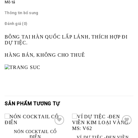
Mô tả
Thông tin bổ sung
Đánh giá (0)
BÔNG TAI HÀN QUỐC LẤP LÁNH, THÍCH HỢP ĐI
DỰ TIỆC.
HÀNG BÁN, KHÔNG CHO THUÊ
SẢN PHẨM TƯƠNG TỰ
NÓN COCKTAIL CỔ
ADD
ADD
ĐIỂN
VÍ DỰ TIỆC -ĐEN VIỀN