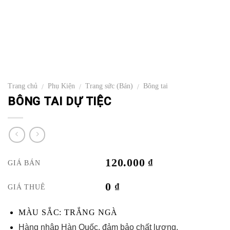
Trang chủ
Phụ Kiện
Trang sức (Bán)
Bông tai
/
/
/
BÔNG TAI DỰ TIỆC
120.000
₫
GIÁ BÁN
0
₫
GIÁ THUÊ
MÀU SẮC: TRẮNG NGÀ
Hàng nhập Hàn Quốc, đảm bảo chất lượng.