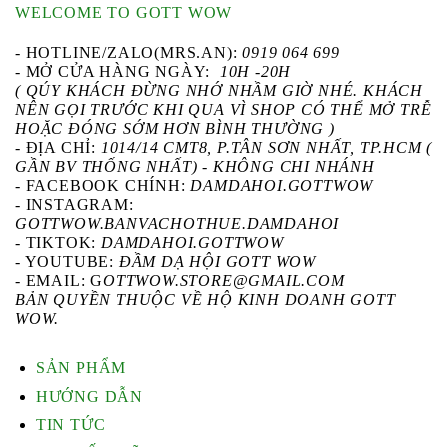
WELCOME TO GOTT WOW
- HOTLINE/ZALO(MRS.AN):
0919 064 699
- MỞ CỬA HÀNG NGÀY:
10H -20H
( QÚY KHÁCH ĐỪNG NHỚ NHẦM GIỜ NHÉ. KHÁCH
NÊN GỌI TRƯỚC KHI QUA VÌ SHOP CÓ THỂ MỞ TRỄ
HOẶC ĐÓNG SỚM HƠN BÌNH THƯỜNG )
- ĐỊA CHỈ:
1014/14 CMT8, P.TÂN SƠN NHẤT, TP.HCM (
GẦN BV THỐNG NHẤT) - KHÔNG CHI NHÁNH
-
FACEBOOK CHÍNH
:
DAMDAHOI.GOTTWOW
-
INSTAGRAM
:
GOTTWOW.BANVACHOTHUE.DAMDAHOI
-
TIKTOK
:
DAMDAHOI.GOTTWOW
-
YOUTUBE
:
ĐẦM DẠ HỘI GOTT WOW
- EMAIL: G
OTTWOW.STORE@GMAIL.COM
BẢN QUYỀN THUỘC VỀ HỘ KINH DOANH GOTT
WOW.
SẢN PHẨM
HƯỚNG DẪN
TIN TỨC