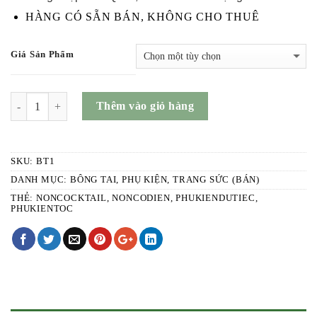
HÀNG CÓ SẴN BÁN, KHÔNG CHO THUÊ
Giá Sản Phẩm
SỐ LƯỢNG
Thêm vào giỏ hàng
SKU:
BT1
DANH MỤC:
BÔNG TAI
,
PHỤ KIỆN
,
TRANG SỨC (BÁN)
THẺ:
NONCOCKTAIL
,
NONCODIEN
,
PHUKIENDUTIEC
,
PHUKIENTOC