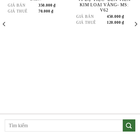
TO
TO
KIM LOẠI VÀNG- MS:
GIÁ BÁN
350.000
₫
WISHLIST
WISHLIST
V62
GIÁ THUÊ
70.000
₫
GIÁ BÁN
450.000
₫
GIÁ THUÊ
120.000
₫