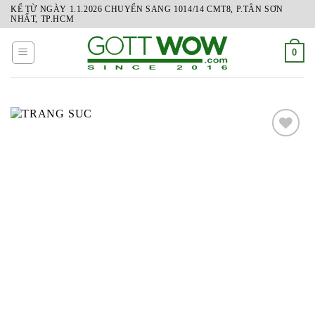
Skip
KỂ TỪ NGÀY 1.1.2026 CHUYỂN SANG 1014/14 CMT8, P.TÂN SƠN
NHẤT, TP.HCM
to
content
0
ADD
TO
WISHLIST