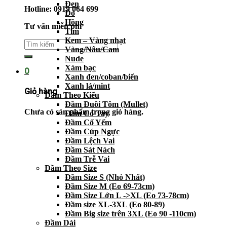
Đen
Hotline: 0919 064 699
Đỏ
Hồng
Tư vấn miễn phí
Tím
Kem – Vàng nhạt
Vàng/Nâu/Cam
Nude
Xám bạc
0
Xanh đen/coban/biển
Xanh lá/mint
Giỏ hàng
Đầm Theo Kiểu
Đầm Đuôi Tôm (Mullet)
Chưa có sản phẩm trong giỏ hàng.
Đầm Có Tay
Đầm Cổ Yếm
Đầm Cúp Ngực
Đầm Lệch Vai
Đầm Sát Nách
Đầm Trễ Vai
Đầm Theo Size
Đầm Size S (Nhỏ Nhất)
Đầm Size M (Eo 69-73cm)
Đầm Size Lớn L ->XL (Eo 73-78cm)
Đầm size XL-3XL (Eo 80-89)
Đầm Big size trên 3XL (Eo 90 -110cm)
Đầm Dài