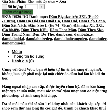
Giá Sản Phẩm
Xóa
Số lượng
Thêm vào giỏ hàng
SKU:
D926-DO
Danh mục:
Đầm Big size trên 3XL (Eo 90
-110cm)
,
Đầm Dạ Hội Ôm Đuôi Cá
,
Đầm Dài
,
Đầm Lấp Lánh
,
Đầm Sát Nách
,
Đầm Size L (Eo 74 -79cm)
,
Đầm size XL-3XL
(Eo 80-89)
,
Đầm Theo Kiểu
,
Đầm Theo Màu
,
Đầm Theo Size
,
Đầm Trung Niên
,
Đen
,
Đỏ
Thẻ:
dambasui
,
dambigsize
,
damdahoidai
,
damdahoiredep
,
damdahoitrungnien
,
damdutiec
,
damomduoica
Mô tả
Thông tin bổ sung
Đánh giá (0)
Cùng với Gott Wow bạn sẽ luôn tự tin & toả sáng ở mọi nơi,
không bao giờ phải mặc lại một chiếc áo đầm hai lần khi đi dự
tiệc
Hàng ngoại nhập cao cấp, được tuyển chọn kỹ, đảm bảo hàng
thật đẹp chuẩn mẫu, màu sắc có thể đậm nhạt hơn do hiệu ứng
photoshop và ánh sáng khi chụp.
Đa số mỗi mẫu chỉ có sẵn 1 cái duy nhất nên khách sắp xếp tới
shop sớm thử hài lòng thì cọc giữ đồ, tránh bị khách khác thuê