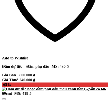
Add to Wishlist
Đầm dự tiệc – Đầm phụ dâu- MS: 430-5
Giá Bán
800.000
₫
Giá Thuê
240.000
₫
-65%