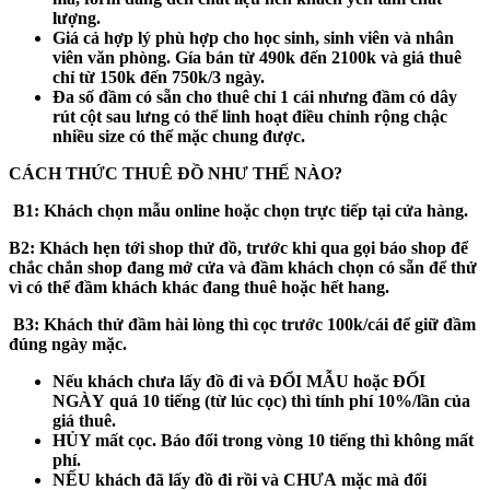
lượng.
Giá cả hợp lý phù hợp cho học sinh, sinh viên và nhân
viên văn phòng. Gía bán từ 490k đến 2100k và giá thuê
chỉ từ 150k đến 750k/3 ngày.
Đa số đầm có sẵn cho thuê chỉ 1 cái nhưng đầm có dây
rút cột sau lưng có thể linh hoạt điều chỉnh rộng chậc
nhiều size có thể mặc chung được.
CÁCH THỨC THUÊ ĐỒ NHƯ THẾ NÀO?
B1:
Khách chọn mẫu online hoặc chọn trực tiếp tại cửa hàng.
B2:
Khách hẹn tới shop thử đồ, trước khi qua gọi báo shop để
chắc chắn shop đang mở cửa và đầm khách chọn có sẵn để thử
vì có thể đầm khách khác đang thuê hoặc hết hang.
B3
: Khách thử đầm hài lòng thì cọc trước 100k/cái để giữ đầm
đúng ngày mặc.
Nếu khách
chưa
lấy đồ đi và
ĐỔI MẪU hoặc ĐỔI
NGÀY
quá 10 tiếng (từ lúc cọc) thì tính phí 10%/lần của
giá thuê.
HỦY mất cọc
. Báo đổi trong vòng 10 tiếng thì không mất
phí.
NẾU khách
đã
lấy đồ đi rồi và
CHƯA
mặc mà đổi