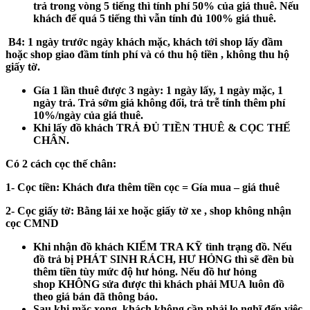
trả
trong vòng 5 tiếng
thì tính phí 50% của giá thuê. Nếu
khách để
quá 5 tiếng
thì vẫn tính đủ 100% giá thuê.
B4:
1 ngày trước ngày khách mặc, khách tới shop lấy đầm
hoặc shop giao đầm tính phí và có thu hộ tiền , không thu hộ
giấy tờ.
Gía 1 lần thuê được 3 ngày: 1 ngày lấy, 1 ngày mặc, 1
ngày trả. Trả sớm giá không đổi, trả trễ tính thêm phí
10%/ngày của giá thuê.
Khi lấy đồ khách
TRẢ ĐỦ TIỀN THUÊ & CỌC THẾ
CHÂN.
Có 2 cách cọc thế chân:
1- Cọc tiền:
Khách đưa thêm tiền cọc = Gía mua – giá thuê
2- Cọc giấy tờ:
Bằng lái xe hoặc giấy tờ xe , shop không nhận
cọc CMND
Khi nhận đồ khách
KIỂM TRA KỸ
tình trạng đồ. Nếu
đồ trả bị
PHÁT SINH RÁCH, HƯ HỎNG
thì sẽ đền bù
thêm tiền tùy mức độ hư hỏng. Nếu đồ hư hỏng
shop
KHÔNG
sửa được thì khách phải
MUA
luôn đồ
theo giá bán đã thông báo.
Sau khi mặc xong, khách không cần phải lo nghĩ đến việc