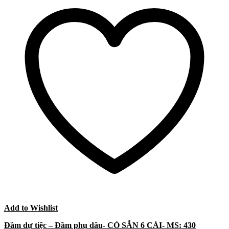
Add to Wishlist
Đầm dự tiệc – Đầm phụ dâu- CÓ SẴN 6 CÁI- MS: 430