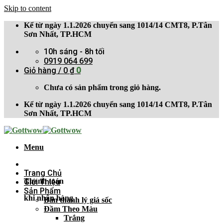
Skip to content
Kể từ ngày 1.1.2026 chuyển sang 1014/14 CMT8, P.Tân
Sơn Nhất, TP.HCM
10h sáng - 8h tối
0919 064 699
Giỏ hàng /
0
₫
0
Chưa có sản phẩm trong giỏ hàng.
Kể từ ngày 1.1.2026 chuyển sang 1014/14 CMT8, P.Tân
Sơn Nhất, TP.HCM
Menu
Trang Chủ
Thanh toán
Giới Thiệu
Sản Phẩm
khi nhận hàng
Bán thanh lý giá sốc
Đầm Theo Màu
Trắng