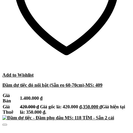
Add to Wishlist
Đầm dự tiệc đỏ nổi bật (Sẵn eo 60-70cm)-MS: 409
Giá
1.400.000
₫
Bán
Giá
420.000
₫
Giá gốc là: 420.000 ₫.
350.000
₫
Giá hiện tại
Thuê
là: 350.000 ₫.