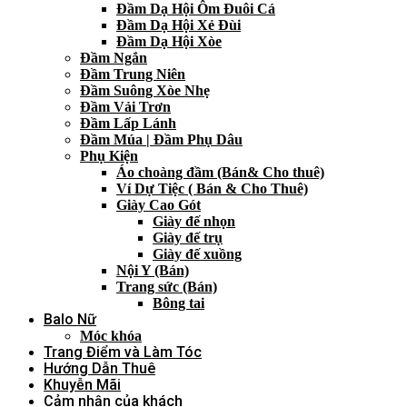
Đầm Dạ Hội Ôm Đuôi Cá
Đầm Dạ Hội Xẻ Đùi
Đầm Dạ Hội Xòe
Đầm Ngắn
Đầm Trung Niên
Đầm Suông Xòe Nhẹ
Đầm Vải Trơn
Đầm Lấp Lánh
Đầm Múa | Đầm Phụ Dâu
Phụ Kiện
Áo choàng đầm (Bán& Cho thuê)
Ví Dự Tiệc ( Bán & Cho Thuê)
Giày Cao Gót
Giày đế nhọn
Giày đế trụ
Giày đế xuồng
Nội Y (Bán)
Trang sức (Bán)
Bông tai
Balo Nữ
Móc khóa
Trang Điểm và Làm Tóc
Hướng Dẫn Thuê
Khuyễn Mãi
Cảm nhận của khách