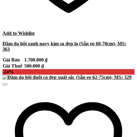
Add to Wishlist
Đầm dạ hội xanh navy kim sa đẹp lạ (Sẵn eo 60-70cm)- MS:
363
Giá Bán
1.700.000
₫
Giá Thuê
500.000
₫
-24%