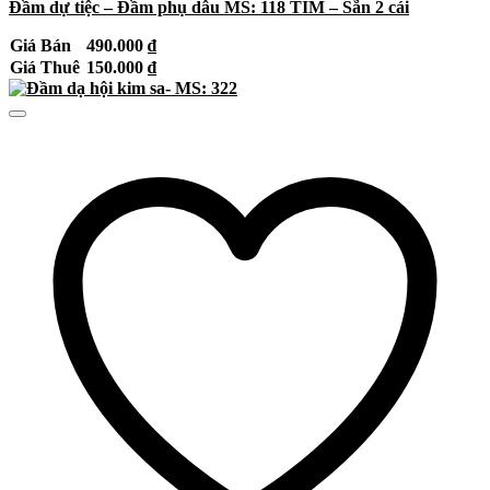
Đầm dự tiệc – Đầm phụ dâu MS: 118 TÍM – Sẵn 2 cái
Giá Bán
490.000
₫
Giá Thuê
150.000
₫