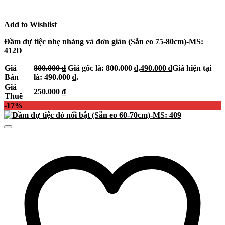
Add to Wishlist
Đầm dự tiệc nhẹ nhàng và đơn giản (Sẵn eo 75-80cm)-MS:
412D
Giá
800.000
₫
Giá gốc là: 800.000 ₫.
490.000
₫
Giá hiện tại
Bán
là: 490.000 ₫.
Giá
250.000
₫
Thuê
-17%