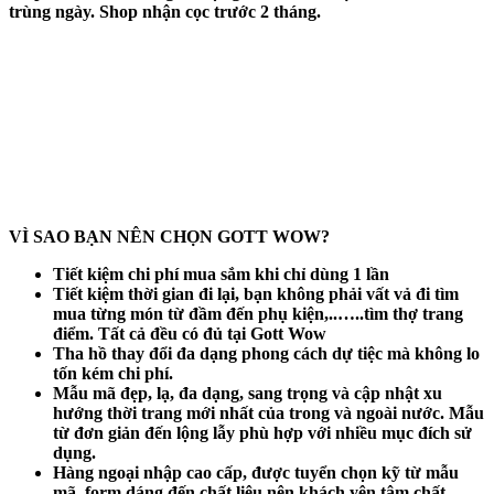
trùng ngày. Shop nhận cọc trước 2 tháng.
VÌ SAO BẠN NÊN CHỌN GOTT WOW?
Tiết kiệm chi phí mua sắm khi chỉ dùng 1 lần
Tiết kiệm thời gian đi lại, bạn không phải vất vả đi tìm
mua từng món từ đầm đến phụ kiện,..…..tìm thợ trang
điểm. Tất cả đều có đủ tại Gott Wow
Tha hồ thay đổi đa dạng phong cách dự tiệc mà không lo
tốn kém chi phí.
Mẫu mã đẹp, lạ, đa dạng, sang trọng và cập nhật xu
hướng thời trang mới nhất của trong và ngoài nước. Mẫu
từ đơn giản đến lộng lẫy phù hợp với nhiều mục đích sử
dụng.
Hàng ngoại nhập cao cấp, được tuyển chọn kỹ từ mẫu
mã, form dáng đến chất liệu nên khách yên tâm chất