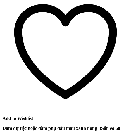
Add to Wishlist
Đầm dự tiệc hoặc đầm phụ dâu màu xanh hồng -(Sẵn eo 60-