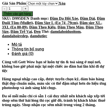
Giá Sản Phẩm
Xóa
Số
lượng
Thêm vào giỏ hàng
SKU:
D995DEN
Danh mục:
Đầm Dạ Hội Xòe
,
Đầm Dài
,
Đầm
Đuôi Tôm (Mullet)
,
Đầm Size L (Eo 74 -79cm)
,
Đầm size XL-
3XL (Eo 80-89)
,
Đầm Theo Kiểu
,
Đầm Theo Màu
,
Đầm Theo
Size
,
Đầm Trễ Vai
,
Đen
Thẻ:
damdahoiduoitom
,
damdahoiredep
,
damdutiec
Mô tả
Thông tin bổ sung
Đánh giá (0)
Cùng với Gott Wow bạn sẽ luôn tự tin & toả sáng ở mọi nơi,
không bao giờ phải mặc lại một chiếc áo đầm hai lần khi đi dự
tiệc
Hàng ngoại nhập cao cấp, được tuyển chọn kỹ, đảm bảo hàng
thật đẹp chuẩn mẫu, màu sắc có thể đậm nhạt hơn do hiệu ứng
photoshop và ánh sáng khi chụp.
Đa số mỗi mẫu chỉ có sẵn 1 cái duy nhất nên khách sắp xếp tới
shop sớm thử hài lòng thì cọc giữ đồ, tránh bị khách khác thuê
trùng ngày. Shop nhận cọc sớm nhất trong vòng 2 tháng.