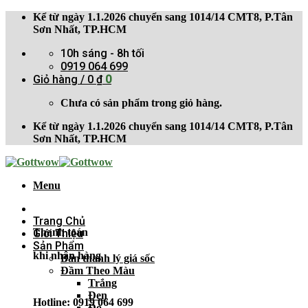
Skip
Kể từ ngày 1.1.2026 chuyển sang 1014/14 CMT8, P.Tân
to
Sơn Nhất, TP.HCM
content
10h sáng - 8h tối
0919 064 699
Giỏ hàng /
0
₫
0
Chưa có sản phẩm trong giỏ hàng.
Kể từ ngày 1.1.2026 chuyển sang 1014/14 CMT8, P.Tân
Sơn Nhất, TP.HCM
Menu
Trang Chủ
Thanh toán
Giới Thiệu
Sản Phẩm
khi nhận hàng
Bán thanh lý giá sốc
Đầm Theo Màu
Trắng
Đen
Hotline: 0919 064 699
Đỏ