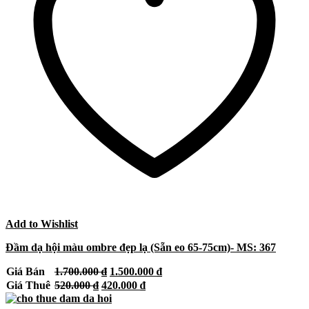
Add to Wishlist
Đầm dạ hội màu ombre đẹp lạ (Sẵn eo 65-75cm)- MS: 367
Giá
Giá
Giá Bán
1.700.000
₫
1.500.000
₫
gốc
hiện
Giá
Giá
Giá Thuê
520.000
₫
420.000
₫
là:
tại
gốc
hiện
1.700.000 ₫.
là: