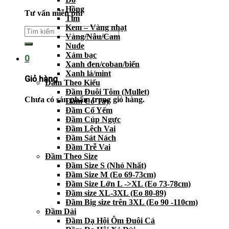
Hồng
Tư vấn miễn phí
Tím
Kem – Vàng nhạt
Vàng/Nâu/Cam
Nude
Xám bạc
0
Xanh đen/coban/biển
Xanh lá/mint
Giỏ hàng
Đầm Theo Kiểu
Đầm Đuôi Tôm (Mullet)
Chưa có sản phẩm trong giỏ hàng.
Đầm Có Tay
Đầm Cổ Yếm
Đầm Cúp Ngực
Đầm Lệch Vai
Đầm Sát Nách
Đầm Trễ Vai
Đầm Theo Size
Đầm Size S (Nhỏ Nhất)
Đầm Size M (Eo 69-73cm)
Đầm Size Lớn L ->XL (Eo 73-78cm)
Đầm size XL-3XL (Eo 80-89)
Đầm Big size trên 3XL (Eo 90 -110cm)
Đầm Dài
Đầm Dạ Hội Ôm Đuôi Cá