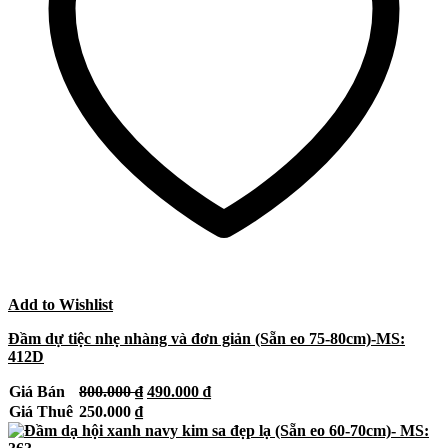
Add to Wishlist
Đầm dự tiệc nhẹ nhàng và đơn giản (Sẵn eo 75-80cm)-MS:
412D
Giá
Giá
Giá Bán
800.000
₫
490.000
₫
gốc
hiện
Giá Thuê
250.000
₫
là:
tại
800.000 ₫.
là: