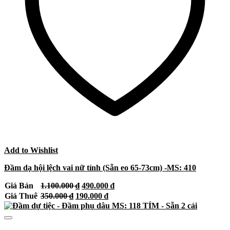
Add to Wishlist
Đầm dạ hội lệch vai nữ tính (Sẵn eo 65-73cm) -MS: 410
Giá
Giá
Giá Bán
1.100.000
₫
490.000
₫
gốc
hiện
Giá
Giá
Giá Thuê
350.000
₫
190.000
₫
là:
tại
gốc
hiện
1.100.000 ₫.
là:
là:
tại
490.000 ₫.
350.000 ₫.
là: