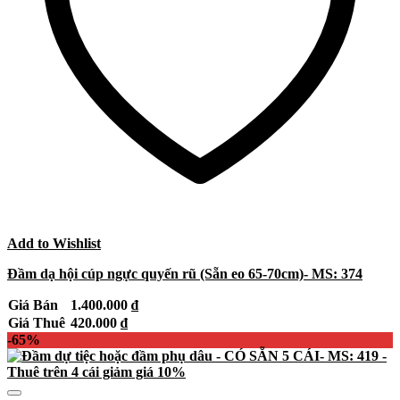
Add to Wishlist
Đầm dạ hội cúp ngực quyến rũ (Sẵn eo 65-70cm)- MS: 374
Giá Bán
1.400.000
₫
Giá Thuê
420.000
₫
-65%