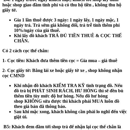
hoặc shop giao đầm tính phí và có thu hộ tiền , không thu hộ
giấy tờ.
Gía 1 lần thuê được 3 ngày: 1 ngày lấy, 1 ngày mặc, 1
ngày trả. Trả sớm giá không đổi, trả trễ tính thêm phí
10%/ngày của giá thuê.
Khi lấy đồ khách
TRẢ ĐỦ TIỀN THUÊ & CỌC THẾ
CHÂN.
Có 2 cách cọc thế chân:
1- Cọc tiền:
Khách đưa thêm tiền cọc = Gía mua – giá thuê
2- Cọc giấy tờ:
Bằng lái xe hoặc giấy tờ xe , shop không nhận
cọc CMND
Khi nhận đồ khách
KIỂM TRA KỸ
tình trạng đồ. Nếu
đồ trả bị
PHÁT SINH RÁCH, HƯ HỎNG
thì sẽ đền bù
thêm tiền tùy mức độ hư hỏng. Nếu đồ hư hỏng
shop
KHÔNG
sửa được thì khách phải
MUA
luôn đồ
theo giá bán đã thông báo.
Sau khi mặc xong, khách không cần phải lo nghĩ đến việc
giặt ủi.
B5
: Khách đem đầm tới shop trả để nhận lại cọc thế chân là