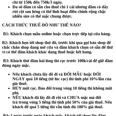
chỉ từ 150k đến 750k/3 ngày.
Đa số đầm có sẵn cho thuê chỉ 1 cái nhưng đầm có dây
rút cột sau lưng có thể linh hoạt điều chỉnh rộng chậc
nhiều size có thể mặc chung được.
CÁCH THỨC THUÊ ĐỒ NHƯ THẾ NÀO?
B1:
Khách chọn mẫu online hoặc chọn trực tiếp tại cửa hàng.
B2:
Khách hẹn tới shop thử đồ, trước khi qua gọi báo shop để
chắc chắn shop đang mở cửa và đầm khách chọn có sẵn để thử
vì có thể đầm khách khác đang thuê hoặc hết hang.
B3
: Khách thử đầm hài lòng thì cọc trước 100k/cái để giữ đầm
đúng ngày mặc.
Nếu khách
chưa
lấy đồ đi và
ĐỔI MẪU hoặc ĐỔI
NGÀY
quá 10 tiếng (từ lúc cọc) thì tính phí 10%/lần của
giá thuê.
HỦY mất cọc
. Báo đổi trong vòng 10 tiếng thì không mất
phí.
NẾU khách
đã
lấy đồ đi rồi và
CHƯA
mặc mà đổi
trả
trong vòng 5 tiếng
thì tính phí 50% của giá thuê. Nếu
khách để
quá 5 tiếng
thì vẫn tính đủ 100% giá thuê.
B4:
1 ngày trước ngày khách mặc, khách tới shop lấy đầm