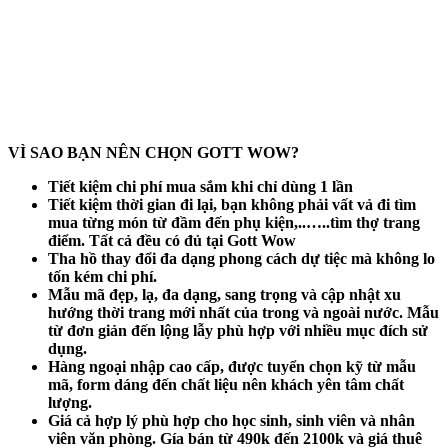
VÌ SAO BẠN NÊN CHỌN GOTT WOW?
Tiết kiệm chi phí mua sắm khi chỉ dùng 1 lần
Tiết kiệm thời gian đi lại, bạn không phải vất vả đi tìm
mua từng món từ đầm đến phụ kiện,..…..tìm thợ trang
điểm. Tất cả đều có đủ tại Gott Wow
Tha hồ thay đổi đa dạng phong cách dự tiệc mà không lo
tốn kém chi phí.
Mẫu mã đẹp, lạ, đa dạng, sang trọng và cập nhật xu
hướng thời trang mới nhất của trong và ngoài nước. Mẫu
từ đơn giản đến lộng lẫy phù hợp với nhiều mục đích sử
dụng.
Hàng ngoại nhập cao cấp, được tuyển chọn kỹ từ mẫu
mã, form dáng đến chất liệu nên khách yên tâm chất
lượng.
Giá cả hợp lý phù hợp cho học sinh, sinh viên và nhân
viên văn phòng. Gía bán từ 490k đến 2100k và giá thuê