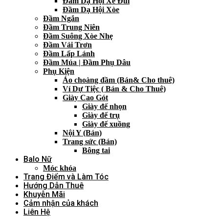
Đầm Dạ Hội Xẻ Đùi
Đầm Dạ Hội Xòe
Đầm Ngắn
Đầm Trung Niên
Đầm Suông Xòe Nhẹ
Đầm Vải Trơn
Đầm Lấp Lánh
Đầm Múa | Đầm Phụ Dâu
Phụ Kiện
Áo choàng đầm (Bán& Cho thuê)
Ví Dự Tiệc ( Bán & Cho Thuê)
Giày Cao Gót
Giày đế nhọn
Giày đế trụ
Giày đế xuồng
Nội Y (Bán)
Trang sức (Bán)
Bông tai
Balo Nữ
Móc khóa
Trang Điểm và Làm Tóc
Hướng Dẫn Thuê
Khuyễn Mãi
Cảm nhận của khách
Liên Hệ