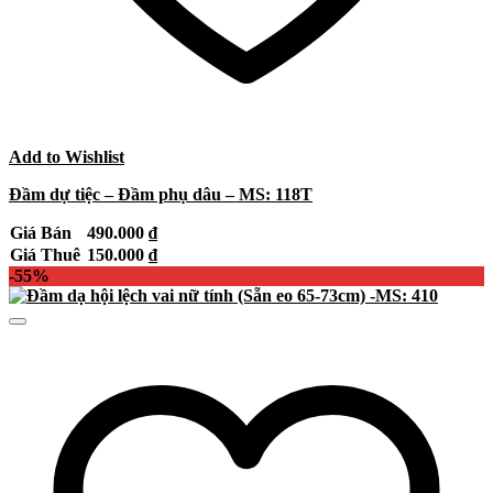
Add to Wishlist
Đầm dự tiệc – Đầm phụ dâu – MS: 118T
Giá Bán
490.000
₫
Giá Thuê
150.000
₫
-55%