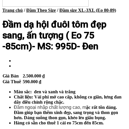
Trang chủ
/
Đầm Theo Size
/
Đầm size XL-3XL (Eo 80-89)
Đầm dạ hội đuôi tôm đẹp
sang, ấn tượng ( Eo 75
-85cm)- MS: 995D- Đen
Giá Bán
2.500.000
₫
Giá Thuê
590.000
₫
Màu sắc: đen và xanh và trắng
Chất liệu: Vải phi mờ cao cấp, không co giãn, lưng đan
dây điều chỉnh rộng chậc.
Đầm ngoại nhập chất lượng cao, m
ặc rất tôn dáng.
Đầm giúp bạn thêm xinh đẹp, sang trọng và thon gọn
hơn. Dáng suông thon gọn, khéo léo giấu bụng.
Hàng có sẵn cho thuê 1 cái eo 75cm đến 85cm.