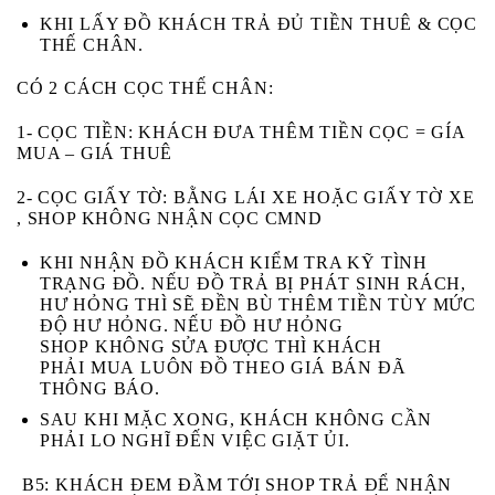
KHI LẤY ĐỒ KHÁCH
TRẢ ĐỦ TIỀN THUÊ & CỌC
THẾ CHÂN.
CÓ 2 CÁCH CỌC THẾ CHÂN:
1- CỌC TIỀN:
KHÁCH ĐƯA THÊM TIỀN CỌC = GÍA
MUA – GIÁ THUÊ
2- CỌC GIẤY TỜ:
BẰNG LÁI XE HOẶC GIẤY TỜ XE
, SHOP KHÔNG NHẬN CỌC CMND
KHI NHẬN ĐỒ KHÁCH
KIỂM TRA KỸ
TÌNH
TRẠNG ĐỒ. NẾU ĐỒ TRẢ BỊ
PHÁT SINH RÁCH,
HƯ HỎNG
THÌ SẼ ĐỀN BÙ THÊM TIỀN TÙY MỨC
ĐỘ HƯ HỎNG. NẾU ĐỒ HƯ HỎNG
SHOP
KHÔNG
SỬA ĐƯỢC THÌ KHÁCH
PHẢI
MUA
LUÔN ĐỒ THEO GIÁ BÁN ĐÃ
THÔNG BÁO.
SAU KHI MẶC XONG, KHÁCH KHÔNG CẦN
PHẢI LO NGHĨ ĐẾN VIỆC GIẶT ỦI.
B5
: KHÁCH ĐEM ĐẦM TỚI SHOP TRẢ ĐỂ NHẬN