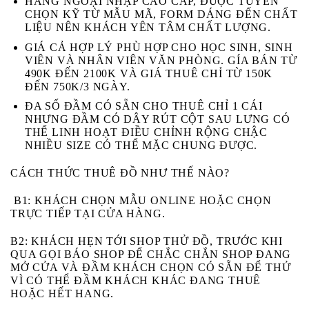
HÀNG NGOẠI NHẬP CAO CẤP, ĐƯỢC TUYỂN
CHỌN KỸ TỪ MẪU MÃ, FORM DÁNG ĐẾN CHẤT
LIỆU NÊN KHÁCH YÊN TÂM CHẤT LƯỢNG.
GIÁ CẢ HỢP LÝ PHÙ HỢP CHO HỌC SINH, SINH
VIÊN VÀ NHÂN VIÊN VĂN PHÒNG. GÍA BÁN TỪ
490K ĐẾN 2100K VÀ GIÁ THUÊ CHỈ TỪ 150K
ĐẾN 750K/3 NGÀY.
ĐA SỐ ĐẦM CÓ SẴN CHO THUÊ CHỈ 1 CÁI
NHƯNG ĐẦM CÓ DÂY RÚT CỘT SAU LƯNG CÓ
THỂ LINH HOẠT ĐIỀU CHỈNH RỘNG CHẬC
NHIỀU SIZE CÓ THỂ MẶC CHUNG ĐƯỢC.
CÁCH THỨC THUÊ ĐỒ NHƯ THẾ NÀO?
B1:
KHÁCH CHỌN MẪU ONLINE HOẶC CHỌN
TRỰC TIẾP TẠI CỬA HÀNG.
B2:
KHÁCH HẸN TỚI SHOP THỬ ĐỒ, TRƯỚC KHI
QUA GỌI BÁO SHOP ĐỂ CHẮC CHẮN SHOP ĐANG
MỞ CỬA VÀ ĐẦM KHÁCH CHỌN CÓ SẴN ĐỂ THỬ
VÌ CÓ THỂ ĐẦM KHÁCH KHÁC ĐANG THUÊ
HOẶC HẾT HANG.