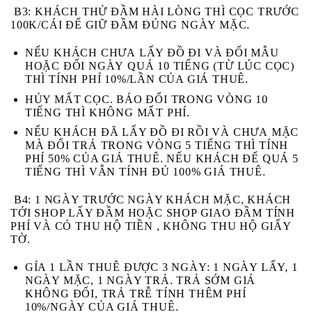
B3
: KHÁCH THỬ ĐẦM HÀI LÒNG THÌ CỌC TRƯỚC
100K/CÁI ĐỂ GIỮ ĐẦM ĐÚNG NGÀY MẶC.
NẾU KHÁCH
CHƯA
LẤY ĐỒ ĐI VÀ
ĐỔI MẪU
HOẶC ĐỔI NGÀY
QUÁ 10 TIẾNG (TỪ LÚC CỌC)
THÌ TÍNH PHÍ 10%/LẦN CỦA GIÁ THUÊ.
HỦY MẤT CỌC
. BÁO ĐỔI TRONG VÒNG 10
TIẾNG THÌ KHÔNG MẤT PHÍ.
NẾU KHÁCH
ĐÃ
LẤY ĐỒ ĐI RỒI VÀ
CHƯA
MẶC
MÀ ĐỔI TRẢ
TRONG VÒNG 5 TIẾNG
THÌ TÍNH
PHÍ 50% CỦA GIÁ THUÊ. NẾU KHÁCH ĐỂ
QUÁ 5
TIẾNG
THÌ VẪN TÍNH ĐỦ 100% GIÁ THUÊ.
B4:
1 NGÀY TRƯỚC NGÀY KHÁCH MẶC, KHÁCH
TỚI SHOP LẤY ĐẦM HOẶC SHOP GIAO ĐẦM TÍNH
PHÍ VÀ CÓ THU HỘ TIỀN , KHÔNG THU HỘ GIẤY
TỜ.
GÍA 1 LẦN THUÊ ĐƯỢC 3 NGÀY: 1 NGÀY LẤY, 1
NGÀY MẶC, 1 NGÀY TRẢ. TRẢ SỚM GIÁ
KHÔNG ĐỔI, TRẢ TRỄ TÍNH THÊM PHÍ
10%/NGÀY CỦA GIÁ THUÊ.