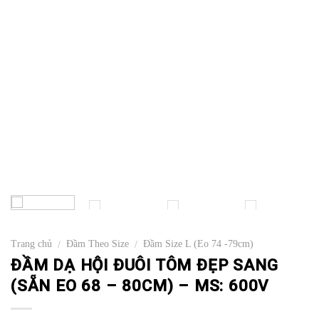
Trang chủ
Đầm Theo Size
Đầm Size L (Eo 74 -79cm)
/
/
ĐẦM DẠ HỘI ĐUÔI TÔM ĐẸP SANG
(SẴN EO 68 – 80CM) – MS: 600V