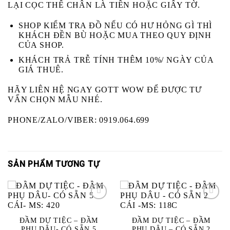
LẠI CỌC THẾ CHÂN LÀ TIỀN HOẶC GIẤY TỜ.
SHOP KIỂM TRA ĐỒ NẾU CÓ HƯ HỎNG GÌ THÌ
KHÁCH ĐỀN BÙ HOẶC MUA THEO QUY ĐỊNH
CỦA SHOP.
KHÁCH TRẢ TRỄ TÍNH THÊM 10%/ NGÀY CỦA
GIÁ THUÊ.
HÃY LIÊN HỆ NGAY GOTT WOW ĐỂ ĐƯỢC TƯ
VẤN CHỌN MẪU NHÉ.
PHONE/ZALO/VIBER: 0919.064.699
SẢN PHẨM TƯƠNG TỰ
ADD
ADD
ĐẦM DỰ TIỆC – ĐẦM
ĐẦM DỰ TIỆC – ĐẦM
TO
TO
PHỤ DÂU- CÓ SẴN 5
PHỤ DÂU – CÓ SẴN 2