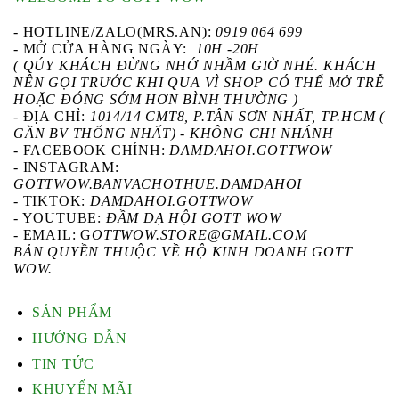
- HOTLINE/ZALO(MRS.AN):
0919 064 699
- MỞ CỬA HÀNG NGÀY:
10H -20H
( QÚY KHÁCH ĐỪNG NHỚ NHẦM GIỜ NHÉ. KHÁCH
NÊN GỌI TRƯỚC KHI QUA VÌ SHOP CÓ THỂ MỞ TRỄ
HOẶC ĐÓNG SỚM HƠN BÌNH THƯỜNG )
- ĐỊA CHỈ:
1014/14 CMT8, P.TÂN SƠN NHẤT, TP.HCM (
GẦN BV THỐNG NHẤT) - KHÔNG CHI NHÁNH
-
FACEBOOK CHÍNH
:
DAMDAHOI.GOTTWOW
-
INSTAGRAM
:
GOTTWOW.BANVACHOTHUE.DAMDAHOI
-
TIKTOK
:
DAMDAHOI.GOTTWOW
-
YOUTUBE
:
ĐẦM DẠ HỘI GOTT WOW
- EMAIL: G
OTTWOW.STORE@GMAIL.COM
BẢN QUYỀN THUỘC VỀ HỘ KINH DOANH GOTT
WOW.
SẢN PHẨM
HƯỚNG DẪN
TIN TỨC
KHUYẾN MÃI