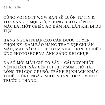
Đánh giá (0)
CÙNG VỚI GOTT WOW BẠN SẼ LUÔN TỰ TIN &
TOẢ SÁNG Ở MỌI NƠI, KHÔNG BAO GIỜ PHẢI
MẶC LẠI MỘT CHIẾC ÁO ĐẦM HAI LẦN KHI ĐI DỰ
TIỆC
HÀNG NGOẠI NHẬP CAO CẤP, ĐƯỢC TUYỂN
CHỌN KỸ, ĐẢM BẢO HÀNG THẬT ĐẸP CHUẨN
MẪU, MÀU SẮC CÓ THỂ ĐẬM NHẠT HƠN DO HIỆU
ỨNG PHOTOSHOP VÀ ÁNH SÁNG KHI CHỤP.
ĐA SỐ MỖI MẪU CHỈ CÓ SẴN 1 CÁI DUY NHẤT
NÊN KHÁCH SẮP XẾP TỚI SHOP SỚM THỬ HÀI
LÒNG THÌ CỌC GIỮ ĐỒ, TRÁNH BỊ KHÁCH KHÁC
THUÊ TRÙNG NGÀY. SHOP NHẬN CỌC SỚM NHẤT
TRƯỚC 2 THÁNG.