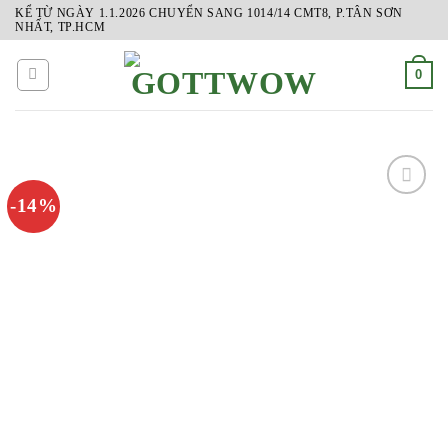
Skip
KỂ TỪ NGÀY 1.1.2026 CHUYỂN SANG 1014/14 CMT8, P.TÂN SƠN
NHẤT, TP.HCM
to
content
0
-14%
ADD
TO
WISHLIST