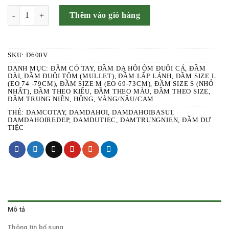
SỐ LƯỢNG
Thêm vào giỏ hàng
SKU:
D600V
DANH MỤC:
ĐẦM CÓ TAY
,
ĐẦM DẠ HỘI ÔM ĐUÔI CÁ
,
ĐẦM
DÀI
,
ĐẦM ĐUÔI TÔM (MULLET)
,
ĐẦM LẤP LÁNH
,
ĐẦM SIZE L
(EO 74 -79CM)
,
ĐẦM SIZE M (EO 69-73CM)
,
ĐẦM SIZE S (NHỎ
NHẤT)
,
ĐẦM THEO KIỂU
,
ĐẦM THEO MÀU
,
ĐẦM THEO SIZE
,
ĐẦM TRUNG NIÊN
,
HỒNG
,
VÀNG/NÂU/CAM
THẺ:
DAMCOTAY
,
DAMDAHOI
,
DAMDAHOIBASUI
,
DAMDAHOIREDEP
,
DAMDUTIEC
,
DAMTRUNGNIEN
,
ĐẦM DỰ
TIỆC
Mô tả
Thông tin bổ sung