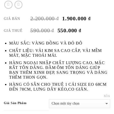
GIÁ
GIÁ
2.200.000
1.900.000
₫
₫
GIÁ BÁN
GỐC
HIỆN
LÀ:
TẠI
GIÁ
GIÁ
590.000
550.000
₫
₫
GIÁ THUÊ
2.200.000 ₫.
LÀ:
GỐC
HIỆN
1.900.000
LÀ:
TẠI
MÀU SẮC: VÀNG ĐỒNG VÀ ĐỎ ĐÔ
590.000 ₫.
LÀ:
CHẤT LIỆU: VẢI KIM SA CAO CẤP, VẢI MỀM
550.000 ₫.
MÁT, MẶC THOẢI MÁI.
HÀNG NGOẠI NHẬP CHẤT LƯỢNG CAO, MẶC
RẤT TÔN DÁNG. ĐẦM ÔM TÔN DÁNG GIÚP
BẠN THÊM XINH ĐẸP, SANG TRỌNG VÀ DÁNG
THÊM THON GỌN.
HÀNG CÓ SẴN CHO THUÊ 1 CÁI SIZE EO 68CM
ĐẾN 78CM, LƯNG DÂY KÉO,CO GIÃN.
XÓA
Giá Sản Phẩm