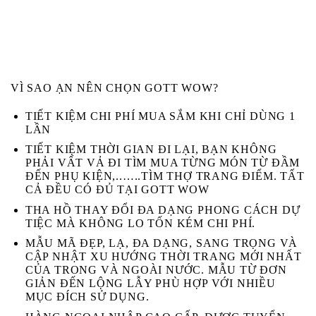
VÌ SAO ẠN NÊN CHỌN GOTT WOW?
TIẾT KIỆM CHI PHÍ MUA SẮM KHI CHỈ DÙNG 1
LẦN
TIẾT KIỆM THỜI GIAN ĐI LẠI, BẠN KHÔNG
PHẢI VẤT VẢ ĐI TÌM MUA TỪNG MÓN TỪ ĐẦM
ĐẾN PHỤ KIỆN,..…..TÌM THỢ TRANG ĐIỂM. TẤT
CẢ ĐỀU CÓ ĐỦ TẠI GOTT WOW
THA HỒ THAY ĐỔI ĐA DẠNG PHONG CÁCH DỰ
TIỆC MÀ KHÔNG LO TỐN KÉM CHI PHÍ.
MẪU MÃ ĐẸP, LẠ, ĐA DẠNG, SANG TRỌNG VÀ
CẬP NHẬT XU HƯỚNG THỜI TRANG MỚI NHẤT
CỦA TRONG VÀ NGOÀI NƯỚC. MẪU TỪ ĐƠN
GIẢN ĐẾN LỘNG LẪY PHÙ HỢP VỚI NHIỀU
MỤC ĐÍCH SỬ DỤNG.