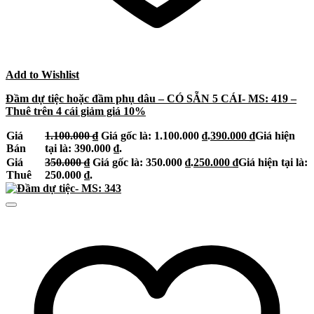
Add to Wishlist
Đầm dự tiệc hoặc đầm phụ dâu – CÓ SẴN 5 CÁI- MS: 419 –
Thuê trên 4 cái giảm giá 10%
Giá
1.100.000
₫
Giá gốc là: 1.100.000 ₫.
390.000
₫
Giá hiện
Bán
tại là: 390.000 ₫.
Giá
350.000
₫
Giá gốc là: 350.000 ₫.
250.000
₫
Giá hiện tại là:
Thuê
250.000 ₫.