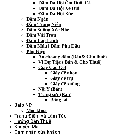
Đầm Dạ Hội Ôm Đuôi Cá
Đầm Dạ Hội Xẻ Đùi
Đầm Dạ Hội Xòe
Đầm Ngắn
Đầm Trung Niên
Đầm Suông Xòe Nhẹ
Đầm Vải Trơn
Đầm Lấp Lánh
Đầm Múa | Đầm Phụ Dâu
Phụ Kiện
Áo choàng đầm (Bán& Cho thuê)
Ví Dự Tiệc ( Bán & Cho Thuê)
Giày Cao Gót
Giày đế nhọn
Giày đế trụ
Giày đế xuồng
Nội Y (Bán)
Trang sức (Bán)
Bông tai
Balo Nữ
Móc khóa
Trang Điểm và Làm Tóc
Hướng Dẫn Thuê
Khuyễn Mãi
Cảm nhận của khách