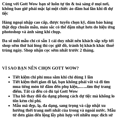
Cùng với Gott Wow bạn sẽ luôn tự tin & toả sáng ở mọi nơi,
không bao giờ phải mặc lại một chiếc áo đầm hai lần khi đi dự
tiệc
Hàng ngoại nhập cao cấp, được tuyển chọn kỹ, đảm bảo hàng
thật đẹp chuẩn mẫu, màu sắc có thể đậm nhạt hơn do hiệu ứng
photoshop và ánh sáng khi chụp.
Đa số mỗi mẫu chỉ có sẵn 1 cái duy nhất nên khách sắp xếp tới
shop sớm thử hài lòng thì cọc giữ đồ, tránh bị khách khác thuê
trùng ngày. Shop nhận cọc sớm nhất trước 2 tháng.
VÌ SAO BẠN NÊN CHỌN GOTT WOW?
Tiết kiệm chi phí mua sắm khi chỉ dùng 1 lần
Tiết kiệm thời gian đi lại, bạn không phải vất vả đi tìm
mua từng món từ đầm đến phụ kiện,..…..tìm thợ trang
điểm. Tất cả đều có đủ tại Gott Wow
Tha hồ thay đổi đa dạng phong cách dự tiệc mà không lo
tốn kém chi phí.
Mẫu mã đẹp, lạ, đa dạng, sang trọng và cập nhật xu
hướng thời trang mới nhất của trong và ngoài nước. Mẫu
từ đơn giản đến lộng lẫy phù hợp với nhiều mục đích sử