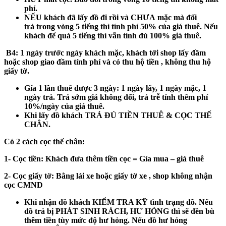
phí.
NẾU khách
đã
lấy đồ đi rồi và
CHƯA
mặc mà đổi
trả
trong vòng 5 tiếng
thì tính phí 50% của giá thuê. Nếu
khách để
quá 5 tiếng
thì vẫn tính đủ 100% giá thuê.
B4:
1 ngày trước ngày khách mặc, khách tới shop lấy đầm
hoặc shop giao đầm tính phí và có thu hộ tiền , không thu hộ
giấy tờ.
Gía 1 lần thuê được 3 ngày: 1 ngày lấy, 1 ngày mặc, 1
ngày trả. Trả sớm giá không đổi, trả trễ tính thêm phí
10%/ngày của giá thuê.
Khi lấy đồ khách
TRẢ ĐỦ TIỀN THUÊ & CỌC THẾ
CHÂN.
Có 2 cách cọc thế chân:
1- Cọc tiền:
Khách đưa thêm tiền cọc = Gía mua – giá thuê
2- Cọc giấy tờ:
Bằng lái xe hoặc giấy tờ xe , shop không nhận
cọc CMND
Khi nhận đồ khách
KIỂM TRA KỸ
tình trạng đồ. Nếu
đồ trả bị
PHÁT SINH RÁCH, HƯ HỎNG
thì sẽ đền bù
thêm tiền tùy mức độ hư hỏng. Nếu đồ hư hỏng