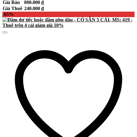
Giá Bán
800.000
₫
Giá Thuê
240.000
₫
-65%