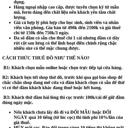
dụng.
Hàng ngoại nhập cao cấp, được tuyển chọn kỹ từ mẫu
mã, form dáng đến chất liệu nên khách yên tâm chất
lượng.
Giá cả hợp lý phù hợp cho học sinh, sinh viên và nhân
viên văn phòng. Gía bán từ 490k đến 2100k và giá thuê
chỉ từ 150k đến 750k/3 ngày.
Đa số đầm có sẵn cho thuê chỉ 1 cái nhưng đầm có dây
rút cột sau lưng có thể linh hoạt điều chỉnh rộng chậc
nhiều size có thể mặc chung được.
CÁCH THỨC THUÊ ĐỒ NHƯ THẾ NÀO?
B1:
Khách chọn mẫu online hoặc chọn trực tiếp tại cửa hàng.
B2:
Khách hẹn tới shop thử đồ, trước khi qua gọi báo shop để
chắc chắn shop đang mở cửa và đầm khách chọn có sẵn để thử
vì có thể đầm khách khác đang thuê hoặc hết hang.
B3
: Khách thử đầm hài lòng thì cọc trước 100k/cái để giữ đầm
đúng ngày mặc.
Nếu khách
chưa
lấy đồ đi và
ĐỔI MẪU hoặc ĐỔI
NGÀY
quá 10 tiếng (từ lúc cọc) thì tính phí 10%/lần của
giá thuê.
HỦY mất cọc
. Báo đổi trong vòng 10 tiếng thì không mất