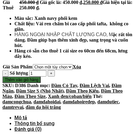
Giá
450.000
₫
Giá gốc là: 450.000 ₫.
250.000
₫
Giá hiện tại là:
Thuê
250.000 ₫.
Màu sắc: Xanh navy phối kem
Chất liệu: Vải ren chấm bi cao cấp phối tafta, không co
giãn.
HÀNG NGOẠI NHẬP CHẤT LƯỢNG CAO, M
ặc rất tôn
dáng. Đầm giúp bạn thêm xinh đẹp, sang trọng và cuốn
hút.
Hàng có sẵn cho thuê 1 cái size eo 60cm đến 68cm, lưng
dây kéo.
Giá Sản Phẩm
Xóa
Số lượng
Thêm vào giỏ hàng
SKU:
D386
Danh mục:
Đầm Có Tay
,
Đầm Lệch Vai
,
Đầm
Ngắn
,
Đầm Size S (Nhỏ Nhất)
,
Đầm Theo Kiểu
,
Đầm Theo
Màu
,
Đầm Theo Size
,
Xanh đen/coban/biển
Thẻ:
damcongchua
,
damdahoidai
,
damdahoiredep
,
damdutiec
,
damtrevai
,
đầm dạ hội trắng
Mô tả
Thông tin bổ sung
Đánh giá (0)