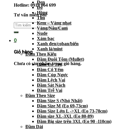
Đen
Hotline: 0919 064 699
Đỏ
Hồng
Tư vấn miễn phí
Tím
Kem – Vàng nhạt
Vàng/Nâu/Cam
Nude
Xám bạc
0
Xanh đen/coban/biển
Xanh lá/mint
Giỏ hàng
Đầm Theo Kiểu
Đầm Đuôi Tôm (Mullet)
Chưa có sản phẩm trong giỏ hàng.
Đầm Có Tay
Đầm Cổ Yếm
Đầm Cúp Ngực
Đầm Lệch Vai
Đầm Sát Nách
Đầm Trễ Vai
Đầm Theo Size
Đầm Size S (Nhỏ Nhất)
Đầm Size M (Eo 69-73cm)
Đầm Size Lớn L ->XL (Eo 73-78cm)
Đầm size XL-3XL (Eo 80-89)
Đầm Big size trên 3XL (Eo 90 -110cm)
Đầm Dài