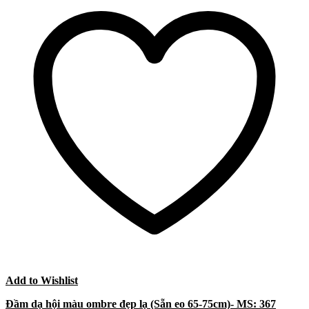
Add to Wishlist
Đầm dạ hội màu ombre đẹp lạ (Sẵn eo 65-75cm)- MS: 367