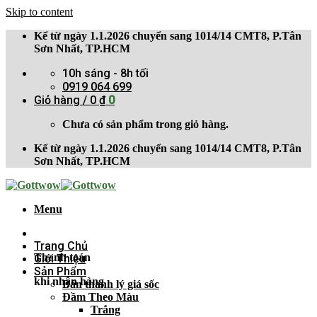
Skip to content
Kể từ ngày 1.1.2026 chuyển sang 1014/14 CMT8, P.Tân
Sơn Nhất, TP.HCM
10h sáng - 8h tối
0919 064 699
Giỏ hàng /
0
₫
0
Chưa có sản phẩm trong giỏ hàng.
Kể từ ngày 1.1.2026 chuyển sang 1014/14 CMT8, P.Tân
Sơn Nhất, TP.HCM
Menu
Trang Chủ
Thanh toán
Giới Thiệu
Sản Phẩm
khi nhận hàng
Bán thanh lý giá sốc
Đầm Theo Màu
Trắng