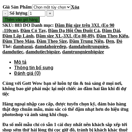
Giá Sản Phẩm
Xóa
Số lượng
Thêm vào giỏ hàng
SKU:
883 DO
Danh mục:
Đầm Big size trên 3XL (Eo 90
-110cm)
,
Đầm Có Tay
,
Đầm Dạ Hội Ôm Đuôi Cá
,
Đầm Dài
,
Đầm Lấp Lánh
,
Đầm size XL-3XL (Eo 80-89)
,
Đầm Theo Kiểu
,
Đầm Theo Màu
,
Đầm Theo Size
,
Đầm Trung Niên
,
Đen
,
Đỏ
Thẻ:
dambasui
,
damdahoiredep
,
damdahoitrungnien
,
damdutiec
,
damdutiecbigsize
,
damtrungnienbigsize
Mô tả
Thông tin bổ sung
Đánh giá (0)
Cùng với Gott Wow bạn sẽ luôn tự tin & toả sáng ở mọi nơi,
không bao giờ phải mặc lại một chiếc áo đầm hai lần khi đi dự
tiệc
Hàng ngoại nhập cao cấp, được tuyển chọn kỹ, đảm bảo hàng
thật đẹp chuẩn mẫu, màu sắc có thể đậm nhạt hơn do hiệu ứng
photoshop và ánh sáng khi chụp.
Đa số mỗi mẫu chỉ có sẵn 1 cái duy nhất nên khách sắp xếp tới
shop sớm thử hài lòng thì cọc giữ đồ, tránh bị khách khác thuê