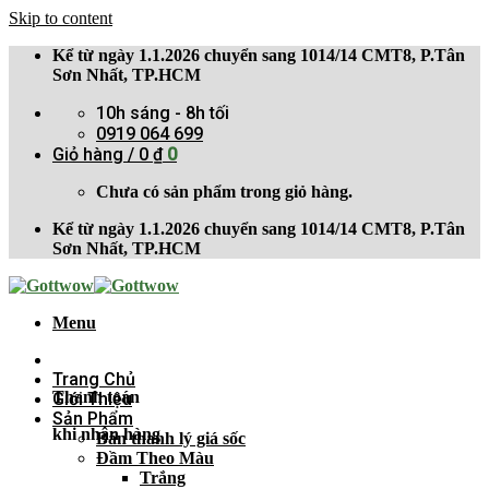
Skip to content
Kể từ ngày 1.1.2026 chuyển sang 1014/14 CMT8, P.Tân
Sơn Nhất, TP.HCM
10h sáng - 8h tối
0919 064 699
Giỏ hàng /
0
₫
0
Chưa có sản phẩm trong giỏ hàng.
Kể từ ngày 1.1.2026 chuyển sang 1014/14 CMT8, P.Tân
Sơn Nhất, TP.HCM
Menu
Trang Chủ
Thanh toán
Giới Thiệu
Sản Phẩm
khi nhận hàng
Bán thanh lý giá sốc
Đầm Theo Màu
Trắng