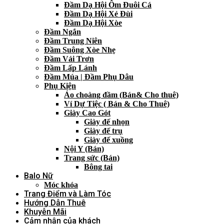
Đầm Dạ Hội Ôm Đuôi Cá
Đầm Dạ Hội Xẻ Đùi
Đầm Dạ Hội Xòe
Đầm Ngắn
Đầm Trung Niên
Đầm Suông Xòe Nhẹ
Đầm Vải Trơn
Đầm Lấp Lánh
Đầm Múa | Đầm Phụ Dâu
Phụ Kiện
Áo choàng đầm (Bán& Cho thuê)
Ví Dự Tiệc ( Bán & Cho Thuê)
Giày Cao Gót
Giày đế nhọn
Giày đế trụ
Giày đế xuồng
Nội Y (Bán)
Trang sức (Bán)
Bông tai
Balo Nữ
Móc khóa
Trang Điểm và Làm Tóc
Hướng Dẫn Thuê
Khuyễn Mãi
Cảm nhận của khách