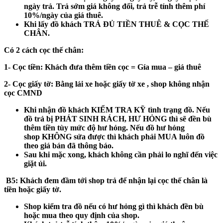
ngày trả. Trả sớm giá không đổi, trả trễ tính thêm phí
10%/ngày của giá thuê.
Khi lấy đồ khách
TRẢ ĐỦ TIỀN THUÊ & CỌC THẾ
CHÂN.
Có 2 cách cọc thế chân:
1- Cọc tiền:
Khách đưa thêm tiền cọc = Gía mua – giá thuê
2- Cọc giấy tờ:
Bằng lái xe hoặc giấy tờ xe , shop không nhận
cọc CMND
Khi nhận đồ khách
KIỂM TRA KỸ
tình trạng đồ. Nếu
đồ trả bị
PHÁT SINH RÁCH, HƯ HỎNG
thì sẽ đền bù
thêm tiền tùy mức độ hư hỏng. Nếu đồ hư hỏng
shop
KHÔNG
sửa được thì khách phải
MUA
luôn đồ
theo giá bán đã thông báo.
Sau khi mặc xong, khách không cần phải lo nghĩ đến việc
giặt ủi.
B5
: Khách đem đầm tới shop trả để nhận lại cọc thế chân là
tiền hoặc giấy tờ.
Shop kiểm tra đồ nếu có hư hỏng gì thì khách đền bù
hoặc mua theo quy định của shop.