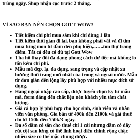
trùng ngày. Shop nhận cọc trước 2 tháng.
VÌ SAO BẠN NÊN CHỌN GOTT WOW?
Tiết kiệm chi phí mua sắm khi chỉ dùng 1 lần
Tiết kiệm thời gian đi lại, bạn không phải vất vả đi tìm
mua từng món từ đầm đến phụ kiện,..…..tìm thợ trang
điểm. Tất cả đều có đủ tại Gott Wow
Tha hồ thay đổi đa dạng phong cách dự tiệc mà không lo
tốn kém chi phí.
Mẫu mã đẹp, lạ, đa dạng, sang trọng và cập nhật xu
hướng thời trang mới nhất của trong và ngoài nước. Mẫu
từ đơn giản đến lộng lẫy phù hợp với nhiều mục đích sử
dụng.
Hàng ngoại nhập cao cấp, được tuyển chọn kỹ từ mẫu
mã, form dáng đến chất liệu nên khách yên tâm chất
lượng.
Giá cả hợp lý phù hợp cho học sinh, sinh viên và nhân
viên văn phòng. Gía bán từ 490k đến 2100k và giá thuê
chỉ từ 150k đến 750k/3 ngày.
Đa số đầm có sẵn cho thuê chỉ 1 cái nhưng đầm có dây
rút cột sau lưng có thể linh hoạt điều chỉnh rộng chậc
nhiều size có thể mặc chung được.