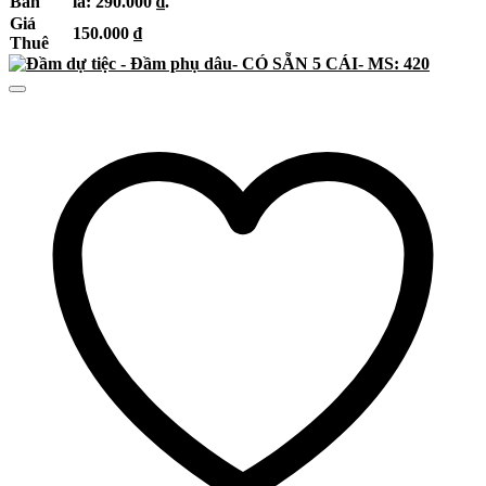
Bán
là: 290.000 ₫.
Giá
150.000
₫
Thuê