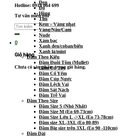
Đen
Hotline: 0919 064 699
Đỏ
Hồng
Tư vấn miễn phí
Tím
Kem – Vàng nhạt
Vàng/Nâu/Cam
Nude
Xám bạc
0
Xanh đen/coban/biển
Xanh lá/mint
Giỏ hàng
Đầm Theo Kiểu
Đầm Đuôi Tôm (Mullet)
Chưa có sản phẩm trong giỏ hàng.
Đầm Có Tay
Đầm Cổ Yếm
Đầm Cúp Ngực
Đầm Lệch Vai
Đầm Sát Nách
Đầm Trễ Vai
Đầm Theo Size
Đầm Size S (Nhỏ Nhất)
Đầm Size M (Eo 69-73cm)
Đầm Size Lớn L ->XL (Eo 73-78cm)
Đầm size XL-3XL (Eo 80-89)
Đầm Big size trên 3XL (Eo 90 -110cm)
Đầm Dài