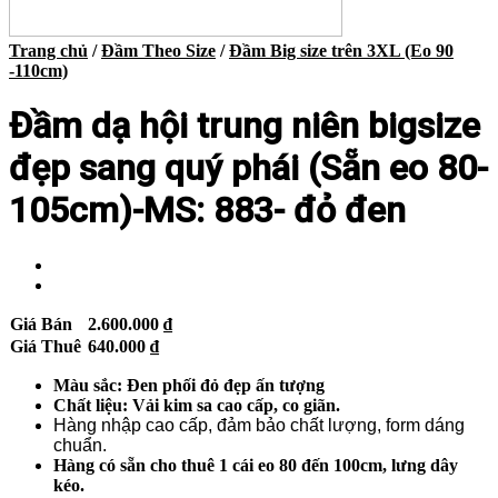
Trang chủ
/
Đầm Theo Size
/
Đầm Big size trên 3XL (Eo 90
-110cm)
Đầm dạ hội trung niên bigsize
đẹp sang quý phái (Sẵn eo 80-
105cm)-MS: 883- đỏ đen
Giá Bán
2.600.000
₫
Giá Thuê
640.000
₫
Màu sắc: Đen phối đỏ đẹp ấn tượng
Chất liệu: Vải kim sa cao cấp, co giãn.
Hàng nhập cao cấp, đảm bảo chất lượng, form dáng
chuẩn.
Hàng có sẵn cho
thuê 1 cái eo 80 đến 100cm, lưng dây
kéo.