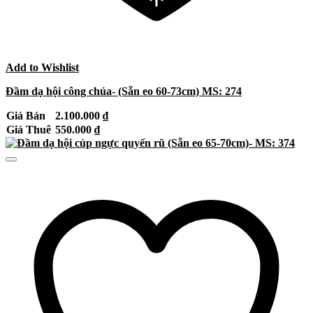
Add to Wishlist
Đầm dạ hội công chúa- (Sẵn eo 60-73cm) MS: 274
Giá Bán
2.100.000
₫
Giá Thuê
550.000
₫