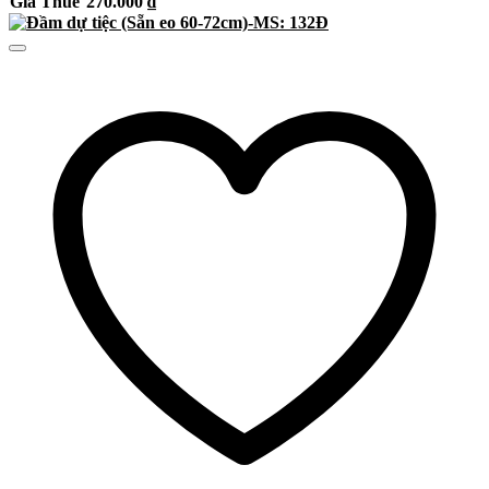
Giá Thuê
270.000
₫