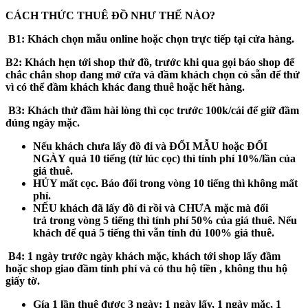
CÁCH THỨC THUÊ ĐỒ NHƯ THẾ NÀO?
B1:
Khách chọn mẫu online hoặc chọn trực tiếp tại cửa hàng.
B2:
Khách hẹn tới shop thử đồ, trước khi qua gọi báo shop để
chắc chắn shop đang mở cửa và đầm khách chọn có sẵn để thử
vì có thể đầm khách khác đang thuê hoặc hết hàng.
B3
: Khách thử đầm hài lòng thì cọc trước 100k/cái để giữ đầm
đúng ngày mặc.
Nếu khách
chưa
lấy đồ đi và
ĐỔI MẪU hoặc ĐỔI
NGÀY
quá 10 tiếng (từ lúc cọc) thì tính phí 10%/lần của
giá thuê.
HỦY mất cọc
. Báo đổi trong vòng 10 tiếng thì không mất
phí.
NẾU khách
đã
lấy đồ đi rồi và
CHƯA
mặc mà đổi
trả
trong vòng 5 tiếng
thì tính phí 50% của giá thuê. Nếu
khách để
quá 5 tiếng
thì vẫn tính đủ 100% giá thuê.
B4:
1 ngày trước ngày khách mặc, khách tới shop lấy đầm
hoặc shop giao đầm tính phí và có thu hộ tiền , không thu hộ
giấy tờ.
Gía 1 lần thuê được 3 ngày: 1 ngày lấy, 1 ngày mặc, 1