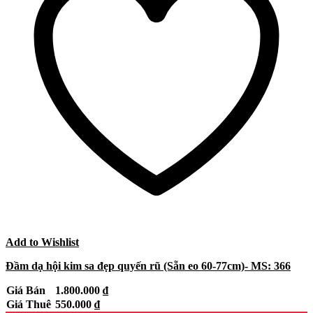
Add to Wishlist
Đầm dạ hội kim sa đẹp quyến rũ (Sẵn eo 60-77cm)- MS: 366
Giá Bán
1.800.000
₫
Giá Thuê
550.000
₫