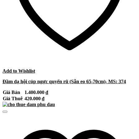
Add to Wishlist
Đầm dạ hội cúp ngực quyến rũ (Sẵn eo 65-70cm)- MS: 374
Giá Bán
1.400.000
₫
Giá Thuê
420.000
₫