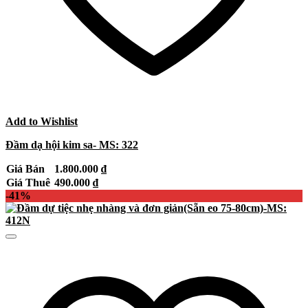
Add to Wishlist
Đầm dạ hội kim sa- MS: 322
Giá Bán
1.800.000
₫
Giá Thuê
490.000
₫
-41%