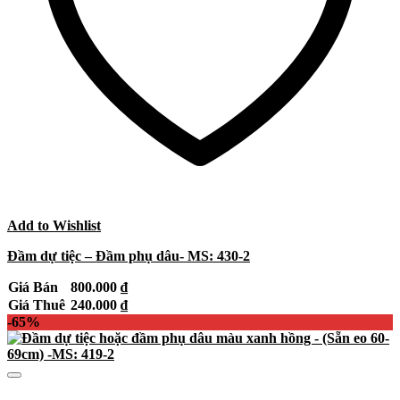
Add to Wishlist
Đầm dự tiệc – Đầm phụ dâu- MS: 430-2
Giá Bán
800.000
₫
Giá Thuê
240.000
₫
-65%