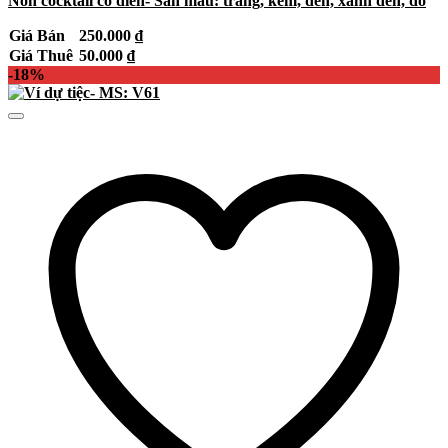
Nón cocktail cổ điển- Sẵn màu: trắng, kem, đen, xanh đen, đỏ
Giá Bán
250.000
₫
Giá Thuê
50.000
₫
-18%