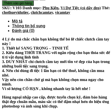
Thêm vào giỏ hàng
SKU:
V103
Danh mục:
Phụ Kiện
,
Ví Dự Tiệc (có dây đeo)
Thẻ:
chothuevidutiec
,
clutchcamtay
,
vicamtay
Mô tả
Thông tin bổ sung
Đánh giá (0)
4 Lý do mà chắc chắn bạn không thể bỏ lỡ chiếc clutch cầm tay
này !
1. Thiết kế SANG TRỌNG – TINH TẾ
2. Kiểu dáng THỜI TRANG với ngăn rộng cho bạn thỏa sức để
tỉ tỉ vật dụng linh tinh
3. DUY NHẤT chỉ clutch cầm tay mới tôn vẻ đẹp của bạn trong
những buổi tiệc sang trọng.
4. Nếu chỉ dùng đi tiệc 1 lần bạn có thể thuê, không cần mua
nhé.
Vậy nên còn chần chừ gì mà bạn không chọn mua ngay cho
mình.
Vì số lượng CÓ HẠN , không nhanh tay là hết nhé !
Hàng ngoại nhập cao cấp, được tuyển chọn kỹ, đảm bảo hàng
thật đẹp chuẩn mẫu, màu sắc có thể đậm nhạt hơn do hiệu ứng
photoshop và ánh sáng khi chụp.