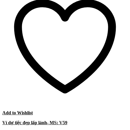
Add to Wishlist
Ví dự tiệc đẹp lấp lánh- MS: V59