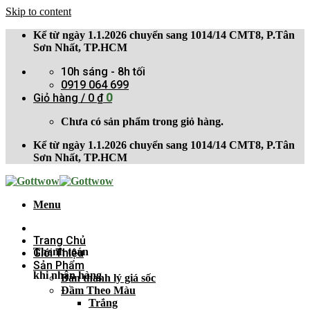
Skip to content
Kể từ ngày 1.1.2026 chuyển sang 1014/14 CMT8, P.Tân
Sơn Nhất, TP.HCM
10h sáng - 8h tối
0919 064 699
Giỏ hàng /
0
₫
0
Chưa có sản phẩm trong giỏ hàng.
Kể từ ngày 1.1.2026 chuyển sang 1014/14 CMT8, P.Tân
Sơn Nhất, TP.HCM
Menu
Trang Chủ
Thanh toán
Giới Thiệu
Sản Phẩm
khi nhận hàng
Bán thanh lý giá sốc
Đầm Theo Màu
Trắng