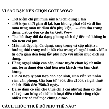
VÌ SAO BẠN NÊN CHỌN GOTT WOW?
Tiết kiệm chi phí mua sắm khi chỉ dùng 1 lần
Tiết kiệm thời gian đi lại, bạn không phải vất vả đi tìm
mua từng món từ đầm đến phụ kiện,..…..tìm thợ trang
điểm. Tất cả đều có đủ tại Gott Wow
Tha hồ thay đổi đa dạng phong cách dự tiệc mà không lo
tốn kém chi phí.
Mẫu mã đẹp, lạ, đa dạng, sang trọng và cập nhật xu
hướng thời trang mới nhất của trong và ngoài nước. Mẫu
từ đơn giản đến lộng lẫy phù hợp với nhiều mục đích sử
dụng.
Hàng ngoại nhập cao cấp, được tuyển chọn kỹ từ mẫu
mã, form dáng đến chất liệu nên khách yên tâm chất
lượng.
Giá cả hợp lý phù hợp cho học sinh, sinh viên và nhân
viên văn phòng. Gía bán từ 490k đến 2100k và giá thuê
chỉ từ 150k đến 750k/3 ngày.
Đa số đầm có sẵn cho thuê chỉ 1 cái nhưng đầm có dây
rút cột sau lưng có thể linh hoạt điều chỉnh rộng chậc
nhiều size có thể mặc chung được.
CÁCH THỨC THUÊ ĐỒ NHƯ THẾ NÀO?