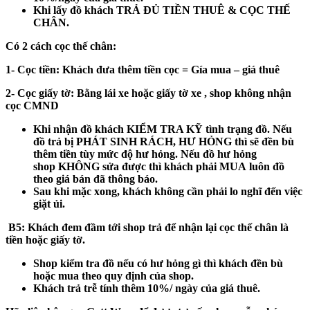
Khi lấy đồ khách
TRẢ ĐỦ TIỀN THUÊ & CỌC THẾ
CHÂN.
Có 2 cách cọc thế chân:
1- Cọc tiền:
Khách đưa thêm tiền cọc = Gía mua – giá thuê
2- Cọc giấy tờ:
Bằng lái xe hoặc giấy tờ xe , shop không nhận
cọc CMND
Khi nhận đồ khách
KIỂM TRA KỸ
tình trạng đồ. Nếu
đồ trả bị
PHÁT SINH RÁCH, HƯ HỎNG
thì sẽ đền bù
thêm tiền tùy mức độ hư hỏng. Nếu đồ hư hỏng
shop
KHÔNG
sửa được thì khách phải
MUA
luôn đồ
theo giá bán đã thông báo.
Sau khi mặc xong, khách không cần phải lo nghĩ đến việc
giặt ủi.
B5
: Khách đem đầm tới shop trả để nhận lại cọc thế chân là
tiền hoặc giấy tờ.
Shop kiểm tra đồ nếu có hư hỏng gì thì khách đền bù
hoặc mua theo quy định của shop.
Khách trả trễ tính thêm 10%/ ngày của giá thuê.