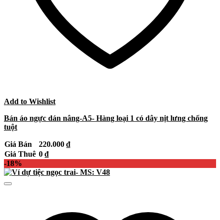
Add to Wishlist
Bán áo ngực dán nâng-A5- Hàng loại 1 có dây nịt lưng chống
tuột
Giá Bán
220.000
₫
Giá Thuê
0
₫
-18%