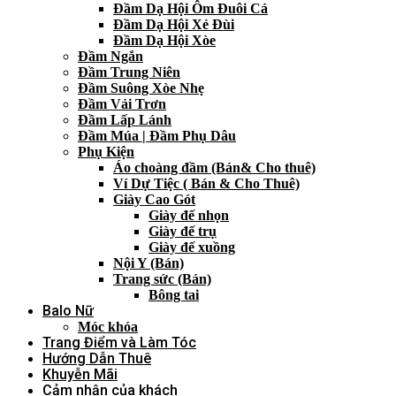
Đầm Dạ Hội Ôm Đuôi Cá
Đầm Dạ Hội Xẻ Đùi
Đầm Dạ Hội Xòe
Đầm Ngắn
Đầm Trung Niên
Đầm Suông Xòe Nhẹ
Đầm Vải Trơn
Đầm Lấp Lánh
Đầm Múa | Đầm Phụ Dâu
Phụ Kiện
Áo choàng đầm (Bán& Cho thuê)
Ví Dự Tiệc ( Bán & Cho Thuê)
Giày Cao Gót
Giày đế nhọn
Giày đế trụ
Giày đế xuồng
Nội Y (Bán)
Trang sức (Bán)
Bông tai
Balo Nữ
Móc khóa
Trang Điểm và Làm Tóc
Hướng Dẫn Thuê
Khuyễn Mãi
Cảm nhận của khách