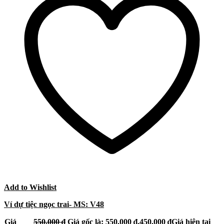
Add to Wishlist
Ví dự tiệc ngọc trai- MS: V48
Giá
550.000
₫
Giá gốc là: 550.000 ₫.
450.000
₫
Giá hiện tại