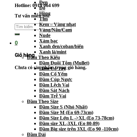
Đen
Hotline: 0919 064 699
Đỏ
Hồng
Tư vấn miễn phí
Tím
Kem – Vàng nhạt
Vàng/Nâu/Cam
Nude
Xám bạc
0
Xanh đen/coban/biển
Xanh lá/mint
Giỏ hàng
Đầm Theo Kiểu
Đầm Đuôi Tôm (Mullet)
Chưa có sản phẩm trong giỏ hàng.
Đầm Có Tay
Đầm Cổ Yếm
Đầm Cúp Ngực
Đầm Lệch Vai
Đầm Sát Nách
Đầm Trễ Vai
Đầm Theo Size
Đầm Size S (Nhỏ Nhất)
Đầm Size M (Eo 69-73cm)
Đầm Size Lớn L ->XL (Eo 73-78cm)
Đầm size XL-3XL (Eo 80-89)
Đầm Big size trên 3XL (Eo 90 -110cm)
Đầm Dài