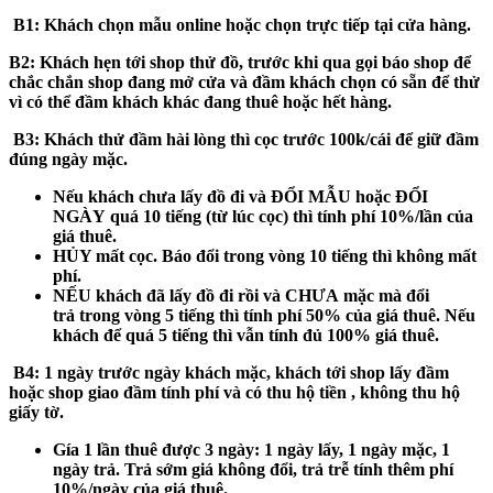
B1:
Khách chọn mẫu online hoặc chọn trực tiếp tại cửa hàng.
B2:
Khách hẹn tới shop thử đồ, trước khi qua gọi báo shop để
chắc chắn shop đang mở cửa và đầm khách chọn có sẵn để thử
vì có thể đầm khách khác đang thuê hoặc hết hàng.
B3
: Khách thử đầm hài lòng thì cọc trước 100k/cái để giữ đầm
đúng ngày mặc.
Nếu khách
chưa
lấy đồ đi và
ĐỔI MẪU hoặc ĐỔI
NGÀY
quá 10 tiếng (từ lúc cọc) thì tính phí 10%/lần của
giá thuê.
HỦY mất cọc
. Báo đổi trong vòng 10 tiếng thì không mất
phí.
NẾU khách
đã
lấy đồ đi rồi và
CHƯA
mặc mà đổi
trả
trong vòng 5 tiếng
thì tính phí 50% của giá thuê. Nếu
khách để
quá 5 tiếng
thì vẫn tính đủ 100% giá thuê.
B4:
1 ngày trước ngày khách mặc, khách tới shop lấy đầm
hoặc shop giao đầm tính phí và có thu hộ tiền , không thu hộ
giấy tờ.
Gía 1 lần thuê được 3 ngày: 1 ngày lấy, 1 ngày mặc, 1
ngày trả. Trả sớm giá không đổi, trả trễ tính thêm phí
10%/ngày của giá thuê.