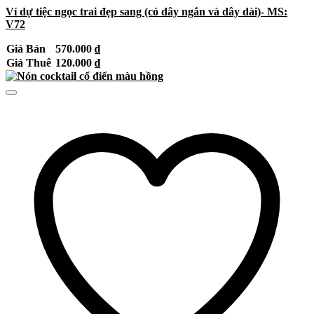
Ví dự tiệc ngọc trai đẹp sang (có dây ngắn và dây dài)- MS:
V72
Giá Bán
570.000
₫
Giá Thuê
120.000
₫