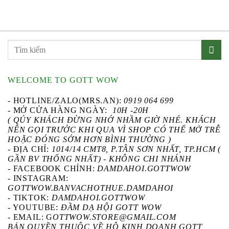
WELCOME TO GOTT WOW
- HOTLINE/ZALO(MRS.AN):
0919 064 699
- MỞ CỬA HÀNG NGÀY:
10H -20H
( QÚY KHÁCH ĐỪNG NHỚ NHẦM GIỜ NHÉ. KHÁCH
NÊN GỌI TRƯỚC KHI QUA VÌ SHOP CÓ THỂ MỞ TRỄ
HOẶC ĐÓNG SỚM HƠN BÌNH THƯỜNG )
- ĐỊA CHỈ:
1014/14 CMT8, P.TÂN SƠN NHẤT, TP.HCM (
GẦN BV THỐNG NHẤT) - KHÔNG CHI NHÁNH
-
FACEBOOK CHÍNH
:
DAMDAHOI.GOTTWOW
-
INSTAGRAM
:
GOTTWOW.BANVACHOTHUE.DAMDAHOI
-
TIKTOK
:
DAMDAHOI.GOTTWOW
-
YOUTUBE
:
ĐẦM DẠ HỘI GOTT WOW
- EMAIL: G
OTTWOW.STORE@GMAIL.COM
BẢN QUYỀN THUỘC VỀ HỘ KINH DOANH GOTT