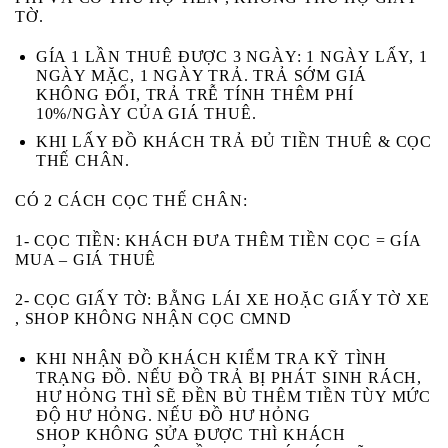
TỜ.
GÍA 1 LẦN THUÊ ĐƯỢC 3 NGÀY: 1 NGÀY LẤY, 1
NGÀY MẶC, 1 NGÀY TRẢ. TRẢ SỚM GIÁ
KHÔNG ĐỔI, TRẢ TRỄ TÍNH THÊM PHÍ
10%/NGÀY CỦA GIÁ THUÊ.
KHI LẤY ĐỒ KHÁCH
TRẢ ĐỦ TIỀN THUÊ & CỌC
THẾ CHÂN.
CÓ 2 CÁCH CỌC THẾ CHÂN:
1- CỌC TIỀN:
KHÁCH ĐƯA THÊM TIỀN CỌC = GÍA
MUA – GIÁ THUÊ
2- CỌC GIẤY TỜ:
BẰNG LÁI XE HOẶC GIẤY TỜ XE
, SHOP KHÔNG NHẬN CỌC CMND
KHI NHẬN ĐỒ KHÁCH
KIỂM TRA KỸ
TÌNH
TRẠNG ĐỒ. NẾU ĐỒ TRẢ BỊ
PHÁT SINH RÁCH,
HƯ HỎNG
THÌ SẼ ĐỀN BÙ THÊM TIỀN TÙY MỨC
ĐỘ HƯ HỎNG. NẾU ĐỒ HƯ HỎNG
SHOP
KHÔNG
SỬA ĐƯỢC THÌ KHÁCH