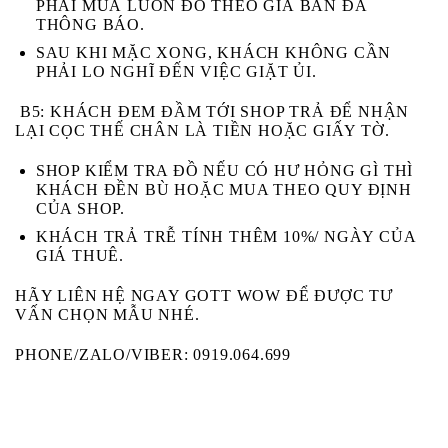
PHẢI
MUA
LUÔN ĐỒ THEO GIÁ BÁN ĐÃ
THÔNG BÁO.
SAU KHI MẶC XONG, KHÁCH KHÔNG CẦN
PHẢI LO NGHĨ ĐẾN VIỆC GIẶT ỦI.
B5
: KHÁCH ĐEM ĐẦM TỚI SHOP TRẢ ĐỂ NHẬN
LẠI CỌC THẾ CHÂN LÀ TIỀN HOẶC GIẤY TỜ.
SHOP KIỂM TRA ĐỒ NẾU CÓ HƯ HỎNG GÌ THÌ
KHÁCH ĐỀN BÙ HOẶC MUA THEO QUY ĐỊNH
CỦA SHOP.
KHÁCH TRẢ TRỄ TÍNH THÊM 10%/ NGÀY CỦA
GIÁ THUÊ.
HÃY LIÊN HỆ NGAY GOTT WOW ĐỂ ĐƯỢC TƯ
VẤN CHỌN MẪU NHÉ.
PHONE/ZALO/VIBER: 0919.064.699