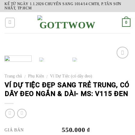
Skip
KỂ TỪ NGÀY 1.1.2026 CHUYỂN SANG 1014/14 CMT8, P.TÂN SƠN
NHẤT, TP.HCM
to
content
0
ADD
TO
Trang chủ
Phụ Kiện
Ví Dự Tiệc (có dây đeo)
/
/
WISHLIST
VÍ DỰ TIỆC ĐẸP SANG TRẺ TRUNG, CÓ
DÂY ĐEO NGẮN & DÀI- MS: V115 ĐEN
550.000
₫
GIÁ BÁN