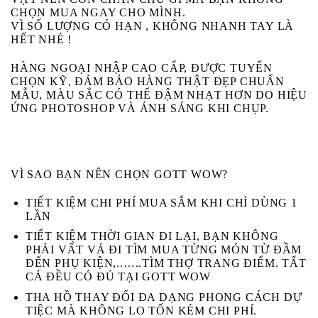
CHỌN MUA NGAY CHO MÌNH.
VÌ SỐ LƯỢNG CÓ HẠN , KHÔNG NHANH TAY LÀ
HẾT NHÉ !
HÀNG NGOẠI NHẬP CAO CẤP, ĐƯỢC TUYỂN
CHỌN KỸ, ĐẢM BẢO HÀNG THẬT ĐẸP CHUẨN
MẪU, MÀU SẮC CÓ THỂ ĐẬM NHẠT HƠN DO HIỆU
ỨNG PHOTOSHOP VÀ ÁNH SÁNG KHI CHỤP.
VÌ SAO BẠN NÊN CHỌN GOTT WOW?
TIẾT KIỆM CHI PHÍ MUA SẮM KHI CHỈ DÙNG 1
LẦN
TIẾT KIỆM THỜI GIAN ĐI LẠI, BẠN KHÔNG
PHẢI VẤT VẢ ĐI TÌM MUA TỪNG MÓN TỪ ĐẦM
ĐẾN PHỤ KIỆN,..…..TÌM THỢ TRANG ĐIỂM. TẤT
CẢ ĐỀU CÓ ĐỦ TẠI GOTT WOW
THA HỒ THAY ĐỔI ĐA DẠNG PHONG CÁCH DỰ
TIỆC MÀ KHÔNG LO TỐN KÉM CHI PHÍ.