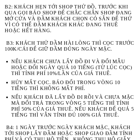
B2:
KHÁCH HẸN TỚI SHOP THỬ ĐỒ, TRƯỚC KHI
QUA GỌI BÁO SHOP ĐỂ CHẮC CHẮN SHOP ĐANG
MỞ CỬA VÀ ĐẦM KHÁCH CHỌN CÓ SẴN ĐỂ THỬ
VÌ CÓ THỂ ĐẦM KHÁCH KHÁC ĐANG THUÊ
HOẶC HẾT HÀNG.
B3
: KHÁCH THỬ ĐẦM HÀI LÒNG THÌ CỌC TRƯỚC
100K/CÁI ĐỂ GIỮ ĐẦM ĐÚNG NGÀY MẶC.
NẾU KHÁCH
CHƯA
LẤY ĐỒ ĐI VÀ
ĐỔI MẪU
HOẶC ĐỔI NGÀY
QUÁ 10 TIẾNG (TỪ LÚC CỌC)
THÌ TÍNH PHÍ 10%/LẦN CỦA GIÁ THUÊ.
HỦY MẤT CỌC
. BÁO ĐỔI TRONG VÒNG 10
TIẾNG THÌ KHÔNG MẤT PHÍ.
NẾU KHÁCH
ĐÃ
LẤY ĐỒ ĐI RỒI VÀ
CHƯA
MẶC
MÀ ĐỔI TRẢ
TRONG VÒNG 5 TIẾNG
THÌ TÍNH
PHÍ 50% CỦA GIÁ THUÊ. NẾU KHÁCH ĐỂ
QUÁ 5
TIẾNG
THÌ VẪN TÍNH ĐỦ 100% GIÁ THUÊ.
B4:
1 NGÀY TRƯỚC NGÀY KHÁCH MẶC, KHÁCH
TỚI SHOP LẤY ĐẦM HOẶC SHOP GIAO ĐẦM TÍNH
PHÍ VÀ CÓ THU HỘ TIỀN , KHÔNG THU HỘ GIẤY