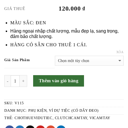
120.000
₫
GIÁ THUÊ
MÀU SẮC: ĐEN
Hàng ngoại nhập chất lượng, mẫu đẹp lạ, sang trọng,
đảm bảo chất lượng.
HÀNG CÓ SẴN CHO THUÊ 1 CÁI.
XÓA
Giá Sản Phẩm
SỐ LƯỢNG
Thêm vào giỏ hàng
SKU:
V115
DANH MỤC:
PHỤ KIỆN
,
VÍ DỰ TIỆC (CÓ DÂY ĐEO)
THẺ:
CHOTHUEVIDUTIEC
,
CLUTCHCAMTAY
,
VICAMTAY