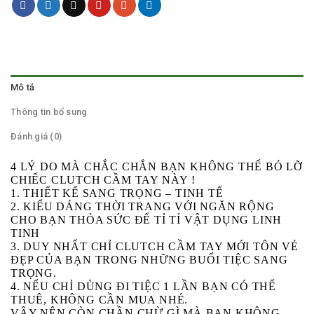
Mô tả
Thông tin bổ sung
Đánh giá (0)
4 LÝ DO MÀ CHẮC CHẮN BẠN KHÔNG THỂ BỎ LỠ
CHIẾC CLUTCH CẦM TAY NÀY !
1. THIẾT KẾ SANG TRỌNG – TINH TẾ
2. KIỂU DÁNG THỜI TRANG VỚI NGĂN RỘNG
CHO BẠN THỎA SỨC ĐỂ TỈ TỈ VẬT DỤNG LINH
TINH
3. DUY NHẤT CHỈ CLUTCH CẦM TAY MỚI TÔN VẺ
ĐẸP CỦA BẠN TRONG NHỮNG BUỔI TIỆC SANG
TRỌNG.
4. NẾU CHỈ DÙNG ĐI TIỆC 1 LẦN BẠN CÓ THỂ
THUÊ, KHÔNG CẦN MUA NHÉ.
VẬY NÊN CÒN CHẦN CHỪ GÌ MÀ BẠN KHÔNG