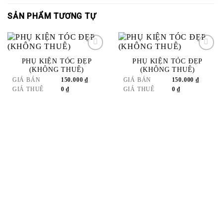
SẢN PHẨM TƯƠNG TỰ
PHỤ KIỆN TÓC ĐẸP
PHỤ KIỆN TÓC ĐẸP
ADD
ADD
(KHÔNG THUÊ)
(KHÔNG THUÊ)
TO
TO
GIÁ BÁN
150.000
₫
GIÁ BÁN
150.000
₫
WISHLIST
WISHLIST
GIÁ THUÊ
0
₫
GIÁ THUÊ
0
₫