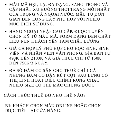
MẪU MÃ ĐẸP, LẠ, ĐA DẠNG, SANG TRỌNG VÀ
CẬP NHẬT XU HƯỚNG THỜI TRANG MỚI NHẤT
CỦA TRONG VÀ NGOÀI NƯỚC. MẪU TỪ ĐƠN
GIẢN ĐẾN LỘNG LẪY PHÙ HỢP VỚI NHIỀU
MỤC ĐÍCH SỬ DỤNG.
HÀNG NGOẠI NHẬP CAO CẤP, ĐƯỢC TUYỂN
CHỌN KỸ TỪ MẪU MÃ, FORM DÁNG ĐẾN CHẤT
LIỆU NÊN KHÁCH YÊN TÂM CHẤT LƯỢNG.
GIÁ CẢ HỢP LÝ PHÙ HỢP CHO HỌC SINH, SINH
VIÊN VÀ NHÂN VIÊN VĂN PHÒNG. GÍA BÁN TỪ
490K ĐẾN 2100K VÀ GIÁ THUÊ CHỈ TỪ 150K
ĐẾN 750K/3 NGÀY.
ĐA SỐ ĐẦM CÓ SẴN CHO THUÊ CHỈ 1 CÁI
NHƯNG ĐẦM CÓ DÂY RÚT CỘT SAU LƯNG CÓ
THỂ LINH HOẠT ĐIỀU CHỈNH RỘNG CHẬC
NHIỀU SIZE CÓ THỂ MẶC CHUNG ĐƯỢC.
CÁCH THỨC THUÊ ĐỒ NHƯ THẾ NÀO?
B1:
KHÁCH CHỌN MẪU ONLINE HOẶC CHỌN
TRỰC TIẾP TẠI CỬA HÀNG.